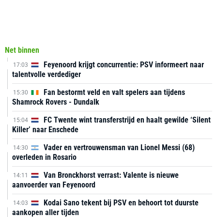
Net binnen
Feyenoord krijgt concurrentie: PSV informeert naar
17:03
talentvolle verdediger
Fan bestormt veld en valt spelers aan tijdens
15:30
Shamrock Rovers - Dundalk
FC Twente wint transferstrijd en haalt gewilde ‘Silent
15:04
Killer’ naar Enschede
Vader en vertrouwensman van Lionel Messi (68)
14:30
overleden in Rosario
Van Bronckhorst verrast: Valente is nieuwe
14:11
aanvoerder van Feyenoord
Kodai Sano tekent bij PSV en behoort tot duurste
14:03
aankopen aller tijden