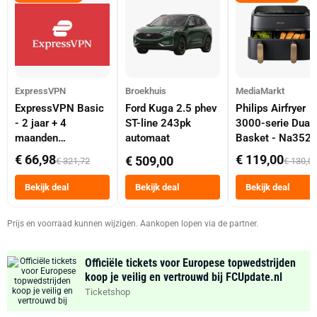
ExpressVPN
Broekhuis
MediaMarkt
ExpressVPN Basic
Ford Kuga 2.5 phev
Philips Airfryer
- 2 jaar + 4
ST-line 243pk
3000-serie Dual
maanden
automaat
Basket - Na352
abonnement
Dubbele Mand 9 
€ 66,98
€ 119,00
€ 509,00
€ 321,72
€ 130,0
Tot 6 Personen
Heteluchtfriteus
Bekijk deal
Bekijk deal
Bekijk deal
Zwart
Prijs en voorraad kunnen wijzigen. Aankopen lopen via de partner.
Officiële tickets voor Europese topwedstrijden
koop je veilig en vertrouwd bij FCUpdate.nl
Ticketshop