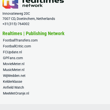
Innovatieweg 20C
7007 CD, Doetinchem, Netherlands
+31(315)-764002
Realtimes | Publishing Network
FootballTransfers.com
FootballCritic.com
FCUpdate.nl
GPFans.com
MovieMeter.nl
MusicMeter.nl
WijWedden.net
Kelderklasse
Anfield Watch
MeeMetOranje.nl