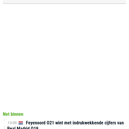
Net binnen
Feyenoord O21 wint met indrukwekkende cijfers van
13:09
Real Madrid O19