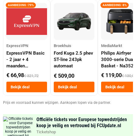
AANBIEDING -79%
AANBIEDING -8%
ExpressVPN
Broekhuis
MediaMarkt
ExpressVPN Basic
Ford Kuga 2.5 phev
Philips Airfryer
- 2 jaar + 4
ST-line 243pk
3000-serie Dual
maanden
automaat
Basket - Na352
abonnement
Dubbele Mand 9 
€ 66,98
€ 119,00
€ 509,00
€ 321,72
€ 130,0
Tot 6 Personen
Heteluchtfriteus
Bekijk deal
Bekijk deal
Bekijk deal
Zwart
Prijs en voorraad kunnen wijzigen. Aankopen lopen via de partner.
Officiële tickets voor Europese topwedstrijden
koop je veilig en vertrouwd bij FCUpdate.nl
Ticketshop