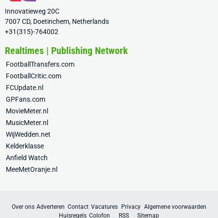
Innovatieweg 20C
7007 CD, Doetinchem, Netherlands
+31(315)-764002
Realtimes | Publishing Network
FootballTransfers.com
FootballCritic.com
FCUpdate.nl
GPFans.com
MovieMeter.nl
MusicMeter.nl
WijWedden.net
Kelderklasse
Anfield Watch
MeeMetOranje.nl
Over ons
Adverteren
Contact
Vacatures
Privacy
Algemene voorwaarden
Huisregels
Colofon
RSS
Sitemap