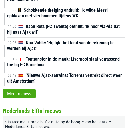
Schokkende dreiging onthuld: ‘Ik wilde Messi
11:33
opblazen met vier bommen tijdens WK’
Daan Rots (FC Twente) onthult: ‘Ik hoor via-via dat
11:06
hij naar Ajax wil’
Noa Vahle: ‘Hij lijkt het kind van de rekening te
10:06
worden bij Ajax’
Toptransfer in de maak: Liverpool slaat verrassend
09:15
toe bij FC Barcelona
'Nieuwe Ajax-aanwinst Torrents vertrekt direct weer
08:49
uit Amsterdam'
Meer nieuws
Nederlands Elftal nieuws
Via
Mee met Oranje
blijf je altijd op de hoogte van het laatste
Nederlands Elftal nieuws
.