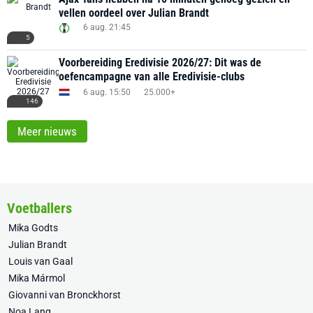
vellen oordeel over Julian Brandt
6 aug. 21:45
5
Voorbereiding Eredivisie 2026/27: Dit was de
oefencampagne van alle Eredivisie-clubs
6 aug. 15:50
25.000+
146
Meer nieuws
Voetballers
Mika Godts
Julian Brandt
Louis van Gaal
Mika Mármol
Giovanni van Bronckhorst
Noa Lang