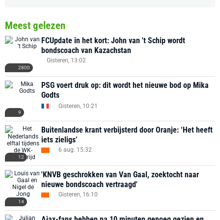
Meest gelezen
FCUpdate in het kort: John van 't Schip wordt
bondscoach van Kazachstan
Gisteren, 13:02
2800
PSG voert druk op: dit wordt het nieuwe bod op Mika
Godts
Gisteren, 10:21
9
Buitenlandse krant verbijsterd door Oranje: ‘Het heeft
iets zieligs’
6 aug. 15:32
12
'KNVB geschrokken van Van Gaal, zoektocht naar
nieuwe bondscoach vertraagd'
Gisteren, 16:10
14
Ajax-fans hebben na 10 minuten genoeg gezien en