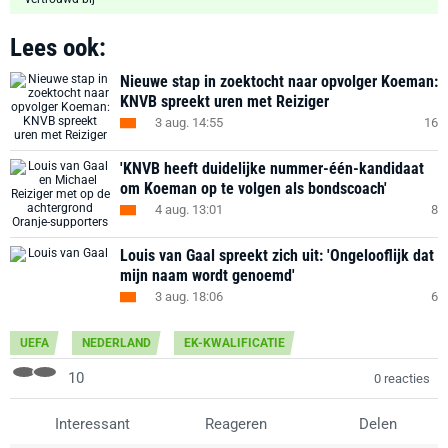
Lees ook:
Nieuwe stap in zoektocht naar opvolger Koeman:
KNVB spreekt uren met Reiziger
3 aug. 14:55
16
'KNVB heeft duidelijke nummer-één-kandidaat
om Koeman op te volgen als bondscoach'
4 aug. 13:01
8
Louis van Gaal spreekt zich uit: 'Ongelooflijk dat
mijn naam wordt genoemd'
3 aug. 18:06
6
UEFA
NEDERLAND
EK-KWALIFICATIE
10
0 reacties
Interessant
Reageren
Delen