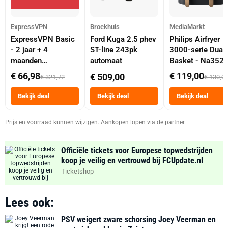
ExpressVPN
Broekhuis
MediaMarkt
ExpressVPN Basic
Ford Kuga 2.5 phev
Philips Airfryer
- 2 jaar + 4
ST-line 243pk
3000-serie Dual
maanden
automaat
Basket - Na352
abonnement
Dubbele Mand 9 
€ 66,98
€ 119,00
€ 509,00
€ 321,72
€ 130,0
Tot 6 Personen
Heteluchtfriteus
Bekijk deal
Bekijk deal
Bekijk deal
Zwart
Prijs en voorraad kunnen wijzigen. Aankopen lopen via de partner.
Officiële tickets voor Europese topwedstrijden
koop je veilig en vertrouwd bij FCUpdate.nl
Ticketshop
Lees ook:
PSV weigert zware schorsing Joey Veerman en