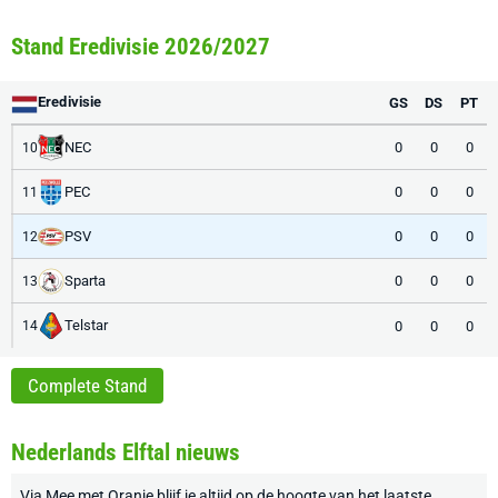
Stand Eredivisie 2026/2027
Eredivisie
GS
DS
PT
NEC
0
0
0
10
PEC
0
0
0
11
PSV
0
0
0
12
Sparta
0
0
0
13
Telstar
0
0
0
14
Complete Stand
Nederlands Elftal nieuws
Via
Mee met Oranje
blijf je altijd op de hoogte van het laatste