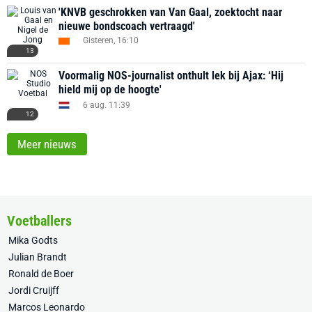
'KNVB geschrokken van Van Gaal, zoektocht naar
nieuwe bondscoach vertraagd'
Gisteren, 16:10
13
Voormalig NOS-journalist onthult lek bij Ajax: ‘Hij
hield mij op de hoogte'
6 aug. 11:39
12
Meer nieuws
Voetballers
Mika Godts
Julian Brandt
Ronald de Boer
Jordi Cruijff
Marcos Leonardo