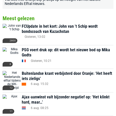
Nederlands Elftal nieuws
.
Meest gelezen
FCUpdate in het kort: John van 't Schip wordt
bondscoach van Kazachstan
Gisteren, 13:02
2800
PSG voert druk op: dit wordt het nieuwe bod op Mika
Godts
Gisteren, 10:21
8
Buitenlandse krant verbijsterd door Oranje: ‘Het heeft
iets zieligs’
6 aug. 15:32
12
Ajax-aanwinst valt bijzonder negatief op: ‘Het klinkt
hard, maar…’
6 aug. 08:25
11