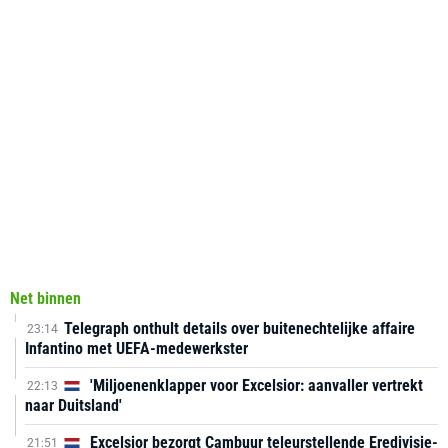
Net binnen
Telegraph onthult details over buitenechtelijke affaire
23:14
Infantino met UEFA-medewerkster
'Miljoenenklapper voor Excelsior: aanvaller vertrekt
22:13
naar Duitsland'
Excelsior bezorgt Cambuur teleurstellende Eredivisie-
21:51