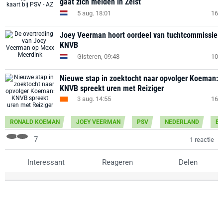
gaat zich melden in Zeist
5 aug. 18:01
16
Joey Veerman hoort oordeel van tuchtcommissie
KNVB
Gisteren, 09:48
10
Nieuwe stap in zoektocht naar opvolger Koeman:
KNVB spreekt uren met Reiziger
3 aug. 14:55
16
RONALD KOEMAN
JOEY VEERMAN
PSV
NEDERLAND
ER
7
1 reactie
Interessant
Reageren
Delen