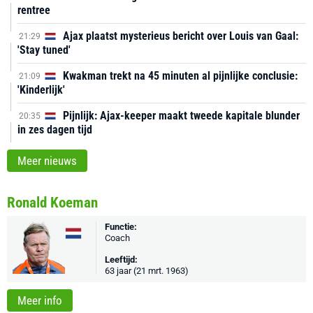
rentree
Ajax plaatst mysterieus bericht over Louis van Gaal:
21:29
'Stay tuned'
Kwakman trekt na 45 minuten al pijnlijke conclusie:
21:09
'Kinderlijk'
Pijnlijk: Ajax-keeper maakt tweede kapitale blunder
20:35
in zes dagen tijd
Meer nieuws
Ronald Koeman
Functie:
Coach
Leeftijd:
63 jaar (21 mrt. 1963)
Meer info