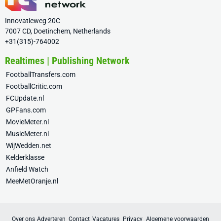
Innovatieweg 20C
7007 CD, Doetinchem, Netherlands
+31(315)-764002
Realtimes | Publishing Network
FootballTransfers.com
FootballCritic.com
FCUpdate.nl
GPFans.com
MovieMeter.nl
MusicMeter.nl
WijWedden.net
Kelderklasse
Anfield Watch
MeeMetOranje.nl
Over ons
Adverteren
Contact
Vacatures
Privacy
Algemene voorwaarden