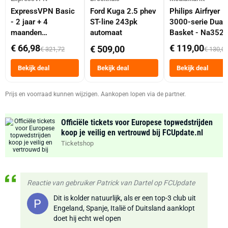
ExpressVPN Basic
Ford Kuga 2.5 phev
Philips Airfryer
- 2 jaar + 4
ST-line 243pk
3000-serie Dual
maanden
automaat
Basket - Na352
abonnement
Dubbele Mand 9 
€ 66,98
€ 119,00
€ 509,00
€ 321,72
€ 130,0
Tot 6 Personen
Heteluchtfriteus
Bekijk deal
Bekijk deal
Bekijk deal
Zwart
Prijs en voorraad kunnen wijzigen. Aankopen lopen via de partner.
Officiële tickets voor Europese topwedstrijden
koop je veilig en vertrouwd bij FCUpdate.nl
Ticketshop
Reactie van gebruiker Patrick van Dartel op FCUpdate
Dit is kolder natuurlijk, als er een top-3 club uit
Engeland, Spanje, Italië of Duitsland aanklopt
doet hij echt wel open