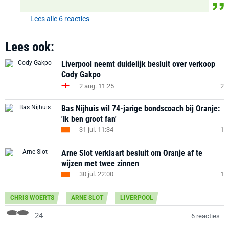
Lees alle 6 reacties
Lees ook:
Liverpool neemt duidelijk besluit over verkoop
Cody Gakpo
2 aug. 11:25
2
Bas Nijhuis wil 74-jarige bondscoach bij Oranje:
'Ik ben groot fan'
31 jul. 11:34
1
Arne Slot verklaart besluit om Oranje af te
wijzen met twee zinnen
30 jul. 22:00
1
CHRIS WOERTS
ARNE SLOT
LIVERPOOL
24
6 reacties