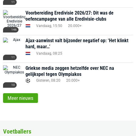
11
Voorbereiding Eredivisie 2026/27: Dit was de
oefencampagne van alle Eredivisie-clubs
Vandaag, 15:50
20.000+
146
Ajax-aanwinst valt bijzonder negatief op: ‘Het klinkt
hard, maar…’
Vandaag, 08:25
11
Griekse media zeggen hetzelfde over NEC na
gelijkspel tegen Olympiakos
Gisteren, 08:20
20.000+
10
Meer nieuws
Voetballers