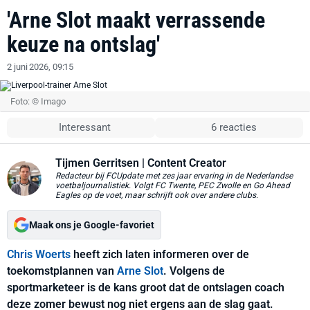
'Arne Slot maakt verrassende
keuze na ontslag'
2 juni 2026, 09:15
Foto: © Imago
Interessant
6 reacties
Tijmen Gerritsen
| Content Creator
Redacteur bij FCUpdate met zes jaar ervaring in de Nederlandse
voetbaljournalistiek. Volgt FC Twente, PEC Zwolle en Go Ahead
Eagles op de voet, maar schrijft ook over andere clubs.
Maak ons je Google-favoriet
Chris Woerts
heeft zich laten informeren over de
toekomstplannen van
Arne Slot
. Volgens de
sportmarketeer is de kans groot dat de ontslagen coach
deze zomer bewust nog niet ergens aan de slag gaat.