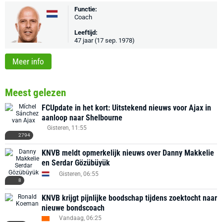
Functie:
Coach
Leeftijd:
47 jaar (17 sep. 1978)
Meer info
Meest gelezen
FCUpdate in het kort: Uitstekend nieuws voor Ajax in
aanloop naar Shelbourne
Gisteren, 11:55
2794
KNVB meldt opmerkelijk nieuws over Danny Makkelie
en Serdar Gözübüyük
Gisteren, 06:55
8
KNVB krijgt pijnlijke boodschap tijdens zoektocht naar
nieuwe bondscoach
Vandaag, 06:25