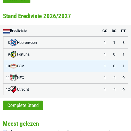
Stand Eredivisie 2026/2027
Eredivisie
GS
DS
PT
Heerenveen
1
1
3
8
Fortuna
1
0
1
9
PSV
1
0
1
10
NEC
1
-1
0
11
Utrecht
1
-1
0
12
Complete Stand
Meest gelezen