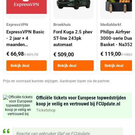
ExpressVPN
Broekhuis
MediaMarkt
ExpressVPN Basic
Ford Kuga 2.5 phev
Philips Airfryer
- 2 jaar + 4
ST-line 243pk
3000-serie Dual
maanden
automaat
Basket - Na352
abonnement
Dubbele Mand 9 
€ 66,98
€ 119,00
€ 509,00
€ 321,72
€ 130,0
Tot 6 Personen
Heteluchtfriteus
Bekijk deal
Bekijk deal
Bekijk deal
Zwart
Prijs en voorraad kunnen wijzigen. Aankopen lopen via de partner.
Officiële tickets voor Europese topwedstrijden
koop je veilig en vertrouwd bij FCUpdate.nl
Ticketshop
Reactie van gebruiker 0laf op FCUpdate