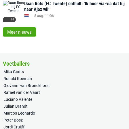
Daan Rots (FC Twente) onthult: ‘Ik hoor via-via dat hij
naar Ajax wil’
8 aug. 11:06
14
Meer nieuws
Voetballers
Mika Godts
Ronald Koeman
Giovanni van Bronckhorst
Rafael van der Vaart
Luciano Valente
Julian Brandt
Marcos Leonardo
Peter Bosz
Jordi Cruijff