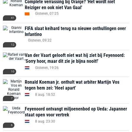
Complete verrassing bij Oranje? 'Het wordt niet
Reiziger en ook niet Van Gaal'
Gisteren, 07:25
41
FIFA slaat keihard terug na nieuwe onthullingen over
Infantino
Gisteren, 09:32
12
Van der Vaart gelooft niet wat hij ziet bij Feyenoord:
'Sorry hoor, maar dit zie je bijna nooit!'
Gisteren, 19:26
10
Ronald Koeman jr. onthult wat arbiter Martijn Vos
tegen hem zei: 'Heel apart'
8 aug. 18:52
7
Feyenoord ontvangt miljoenenbod op Ueda: Japanner
staat open voor vertrek
8 aug. 23:30
6