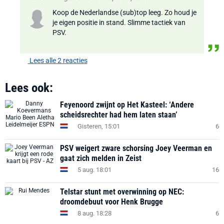
Koop de Nederlandse (sub)top leeg. Zo houd je
je eigen positie in stand. Slimme tactiek van
PSV.
Lees alle 2 reacties
Lees ook:
Feyenoord zwijnt op Het Kasteel: ‘Andere
scheidsrechter had hem laten staan’
Gisteren, 15:01
6
PSV weigert zware schorsing Joey Veerman en
gaat zich melden in Zeist
5 aug. 18:01
16
Telstar stunt met overwinning op NEC:
droomdebuut voor Henk Brugge
8 aug. 18:28
6