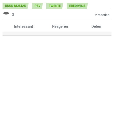
RUUD NIJSTAD
PSV
TWENTE
EREDIVISIE
3
2 reacties
Interessant
Reageren
Delen