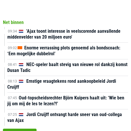
Net binnen
'Ajax toont interesse in veelscorende aanvallende
09:34
middenvelder van 20 miljoen euro'
Enorme verrassing plots genoemd als bondscoach:
09:02
‘Een mogelijke dubbelrol’
NEC-speler baalt stevig van nieuwe rol dankzij komst
08:41
Dusan Tadic
Ernstige vraagtekens rond aankoopbeleid Jordi
08:13
Cruijff
Oud-topscheidsrechter Björn Kuipers haalt uit: ‘Wie ben
07:45
jij om mij de les te lezen?!’
Jordi Cruijff ontvangt harde sneer van oud-collega
07:25
van Ajax