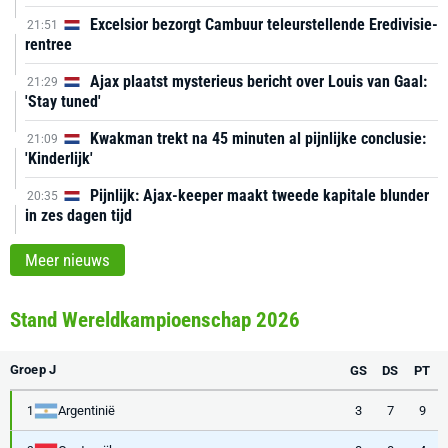
Excelsior bezorgt Cambuur teleurstellende Eredivisie-
21:51
rentree
Ajax plaatst mysterieus bericht over Louis van Gaal:
21:29
'Stay tuned'
Kwakman trekt na 45 minuten al pijnlijke conclusie:
21:09
'Kinderlijk'
Pijnlijk: Ajax-keeper maakt tweede kapitale blunder
20:35
in zes dagen tijd
Meer nieuws
Stand Wereldkampioenschap 2026
Groep J
GS
DS
PT
Argentinië
3
7
9
1