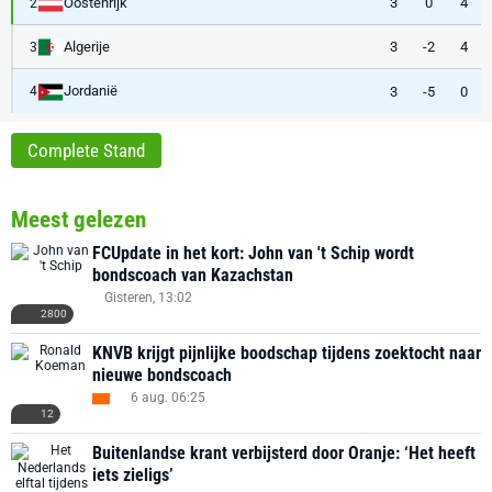
Oostenrijk
3
0
4
2
Algerije
3
-2
4
3
Jordanië
3
-5
0
4
Complete Stand
Meest gelezen
FCUpdate in het kort: John van 't Schip wordt
bondscoach van Kazachstan
Gisteren, 13:02
2800
KNVB krijgt pijnlijke boodschap tijdens zoektocht naar
nieuwe bondscoach
6 aug. 06:25
12
Buitenlandse krant verbijsterd door Oranje: ‘Het heeft
iets zieligs’