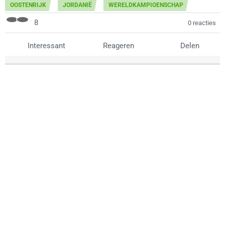
OOSTENRIJK
JORDANIË
WERELDKAMPIOENSCHAP
8
0 reacties
Interessant
Reageren
Delen