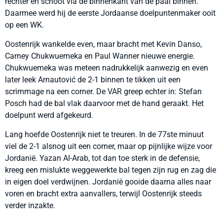
rechter en schoot via de binnenkant van de paal binnen.
Daarmee werd hij de eerste Jordaanse doelpuntenmaker ooit
op een WK.
Oostenrijk wankelde even, maar bracht met Kevin Danso,
Carney Chukwuemeka en Paul Wanner nieuwe energie.
Chukwuemeka was meteen nadrukkelijk aanwezig en even
later leek Arnautović de 2-1 binnen te tikken uit een
scrimmage na een corner. De VAR greep echter in: Stefan
Posch had de bal vlak daarvoor met de hand geraakt. Het
doelpunt werd afgekeurd.
Lang hoefde Oostenrijk niet te treuren. In de 77ste minuut
viel de 2-1 alsnog uit een corner, maar op pijnlijke wijze voor
Jordanië. Yazan Al-Arab, tot dan toe sterk in de defensie,
kreeg een mislukte weggewerkte bal tegen zijn rug en zag die
in eigen doel verdwijnen. Jordanië gooide daarna alles naar
voren en bracht extra aanvallers, terwijl Oostenrijk steeds
verder inzakte.