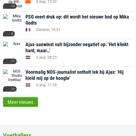
6 aug. 15:32
12
PSG voert druk op: dit wordt het nieuwe bod op Mika
Godts
Gisteren, 10:21
8
Ajax-aanwinst valt bijzonder negatief op: ‘Het klinkt
hard, maar…’
6 aug. 08:25
11
Voormalig NOS-journalist onthult lek bij Ajax: ‘Hij
hield mij op de hoogte'
6 aug. 11:39
12
Meer nieuws
Voetballers