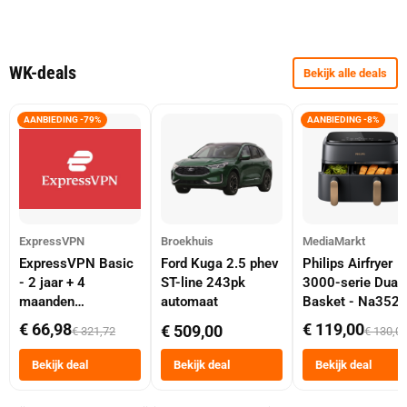
WK-deals
Bekijk alle deals
AANBIEDING -79%
AANBIEDING -8%
ExpressVPN
Broekhuis
MediaMarkt
ExpressVPN Basic
Ford Kuga 2.5 phev
Philips Airfryer
- 2 jaar + 4
ST-line 243pk
3000-serie Dual
maanden
automaat
Basket - Na352
abonnement
Dubbele Mand 9 
€ 66,98
€ 119,00
€ 509,00
€ 321,72
€ 130,0
Tot 6 Personen
Heteluchtfriteus
Bekijk deal
Bekijk deal
Bekijk deal
Zwart