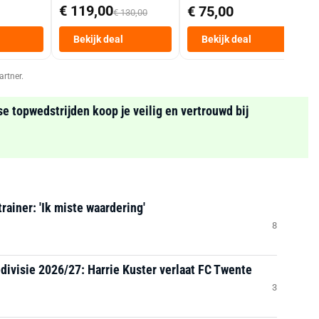
Mand 9 L Tot 6
€ 119,00
€ 75,00
€ 130,00
Personen
Heteluchtfriteuse
Bekijk deal
Bekijk deal
Zwart
artner.
se topwedstrijden koop je veilig en vertrouwd bij
rainer: 'Ik miste waardering'
8
divisie 2026/27: Harrie Kuster verlaat FC Twente
3