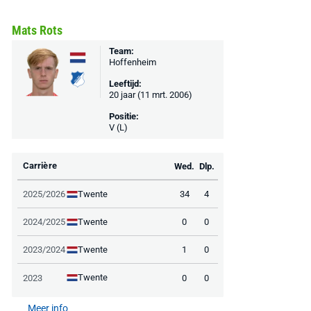
Mats Rots
Team:
Hoffenheim
Leeftijd:
20 jaar (11 mrt. 2006)
Positie:
V (L)
AANBIEDING -40%
AANBIEDING -19%
Carrière
Wed.
Dlp.
Twente
2025/2026
34
4
Twente
2024/2025
0
0
MediaMarkt
Adidas
MediaMarkt
Twente
2023/2024
1
0
EA Sports FC 26 -
F50 Messi Elite Firm
Sonos Arc Ul
Twente
2023
0
0
PlayStation 5
Ground Boots Kids
Soundbar Zw
Meer info