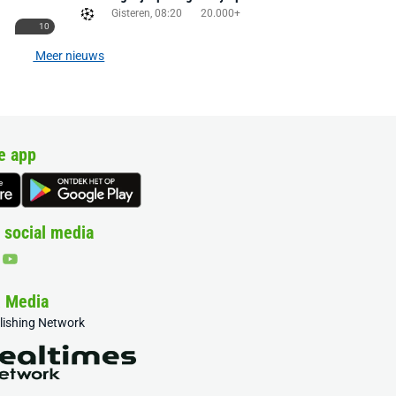
Gisteren, 08:20
20.000+
10
Meer nieuws
e app
 social media
& Media
blishing Network