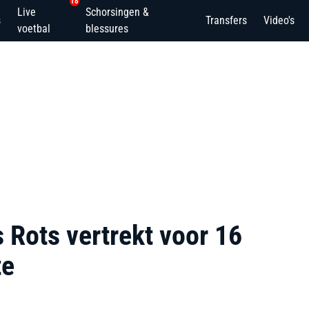
18
Live
Schorsingen &
s
Transfers
Video's
voetbal
blessures
 Rots vertrekt voor 16
te