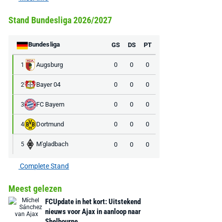
€ 78,00
€ 888,00
€ 29,99
€ 130,00
€ 
Stand Bundesliga 2026/2027
Bekijk deal
Bekijk deal
Bekijk deal
Bundesliga
GS
DS
PT
Augsburg
0
0
0
1
Bayer 04
0
0
0
2
FC Bayern
0
0
0
3
Dortmund
0
0
0
4
M'gladbach
0
0
0
5
Complete Stand
Meest gelezen
FCUpdate in het kort: Uitstekend
nieuws voor Ajax in aanloop naar
Shelbourne