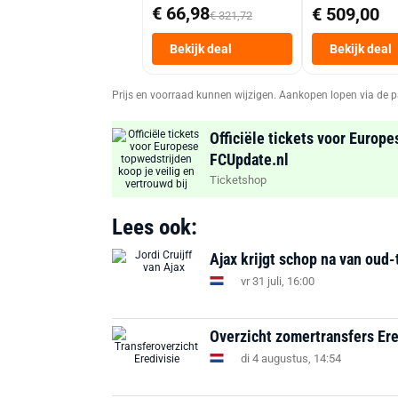
€ 66,98
€ 509,00
€ 321,72
Bekijk deal
Bekijk deal
Prijs en voorraad kunnen wijzigen. Aankopen lopen via de p
Officiële tickets voor Europe
FCUpdate.nl
Ticketshop
Lees ook:
Ajax krijgt schop na van oud-t
vr 31 juli, 16:00
Overzicht zomertransfers Ere
di 4 augustus, 14:54