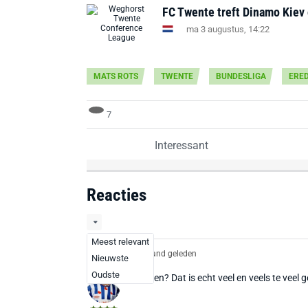
FC Twente treft Dinamo Kiev
ma 3 augustus, 14:22
MATS ROTS
TWENTE
BUNDESLIGA
ERED
7
Interessant
Reacties
Meest relevant
Allback
1 maand geleden
Nieuwste
Oudste
16 miljoen? Dat is echt veel en veels te veel 