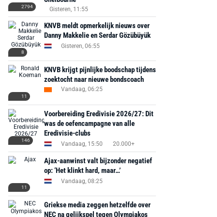
2794
Gisteren, 11:55
KNVB meldt opmerkelijk nieuws over
Danny Makkelie en Serdar Gözübüyük
Gisteren, 06:55
8
KNVB krijgt pijnlijke boodschap tijdens
zoektocht naar nieuwe bondscoach
Vandaag, 06:25
11
Voorbereiding Eredivisie 2026/27: Dit
was de oefencampagne van alle
Eredivisie-clubs
146
Vandaag, 15:50
20.000+
Ajax-aanwinst valt bijzonder negatief
op: ‘Het klinkt hard, maar…’
Vandaag, 08:25
11
Griekse media zeggen hetzelfde over
NEC na gelijkspel tegen Olympiakos