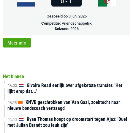
0 - 1
Gespeeld op 3 jun. 2026
Competitie:
Vriendschappelijk
Seizoen:
2026
Meer info
Net binnen
Givairo Read eerlijk over afgeketste transfer: 'Het
16:32
lijkt erop dat...'
'KNVB geschrokken van Van Gaal, zoektocht naar
16:10
nieuwe bondscoach vertraagd'
Ryan Thomas hoopt op droomstart tegen Ajax: 'Duel
15:13
met Julian Brandt zou leuk zijn'