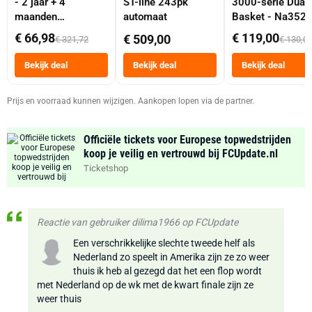
- 2 jaar + 4
ST-line 243pk
3000-serie Dual
maanden
automaat
Basket - Na352
abonnement
Dubbele Mand 9 
€ 66,98
€ 119,00
€ 509,00
€ 321,72
€ 130,0
Tot 6 Personen
Heteluchtfriteus
Bekijk deal
Bekijk deal
Bekijk deal
Zwart
Prijs en voorraad kunnen wijzigen. Aankopen lopen via de partner.
Officiële tickets voor Europese topwedstrijden
koop je veilig en vertrouwd bij FCUpdate.nl
Ticketshop
Reactie van gebruiker dilima1966 op FCUpdate
Een verschrikkelijke slechte tweede helf als
Nederland zo speelt in Amerika zijn ze zo weer
thuis ik heb al gezegd dat het een flop wordt
met Nederland op de wk met de kwart finale zijn ze
weer thuis