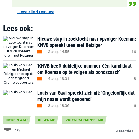
Lees alle 4 reacties
Lees ook:
Nieuwe stap in zoektocht naar opvolger Koeman:
KNVB spreekt uren met Reiziger
3 aug. 14:55
16
'KNVB heeft duidelijke nummer-één-kandidaat
om Koeman op te volgen als bondscoach'
4 aug. 13:01
8
Louis van Gaal spreekt zich uit: 'Ongelooflijk dat
mijn naam wordt genoemd'
3 aug. 18:06
6
NEDERLAND
ALGERIJE
VRIENDSCHAPPELIJK
19
4 reacties