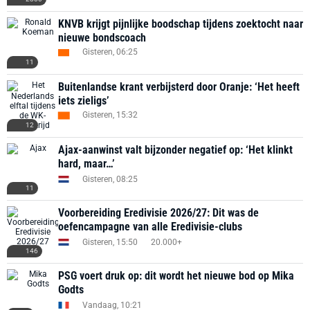
KNVB krijgt pijnlijke boodschap tijdens zoektocht naar
nieuwe bondscoach
Gisteren, 06:25
11
Buitenlandse krant verbijsterd door Oranje: ‘Het heeft
iets zieligs’
Gisteren, 15:32
12
Ajax-aanwinst valt bijzonder negatief op: ‘Het klinkt
hard, maar…’
Gisteren, 08:25
11
Voorbereiding Eredivisie 2026/27: Dit was de
oefencampagne van alle Eredivisie-clubs
Gisteren, 15:50
20.000+
146
PSG voert druk op: dit wordt het nieuwe bod op Mika
Godts
Vandaag, 10:21