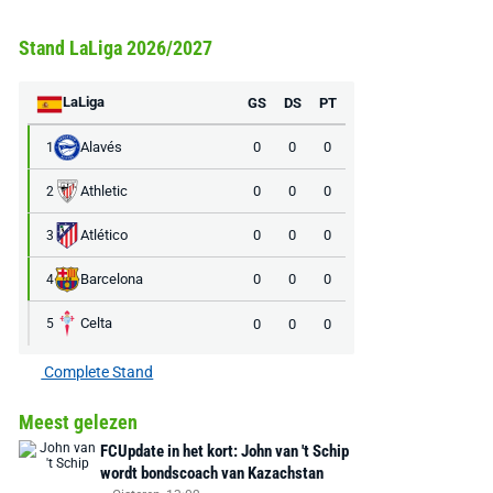
Stand LaLiga 2026/2027
LaLiga
GS
DS
PT
Alavés
0
0
0
1
Athletic
0
0
0
2
Atlético
0
0
0
3
Barcelona
0
0
0
4
Celta
0
0
0
5
Complete Stand
Meest gelezen
FCUpdate in het kort: John van 't Schip
wordt bondscoach van Kazachstan