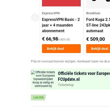
ExpressVPN
Broekhuis
ExpressVPN Basic - 2
Ford Kuga 2.
jaar + 4 maanden
ST-line 243p
abonnement
automaat
€ 66,98
€ 509,00
€ 321,72
Bekijk deal
Bekijk deal
Prijs en voorraad kunnen wijzigen. Aankopen lopen via de p
Officiële tickets voor Europe
FCUpdate.nl
Ticketshop
LALIGA