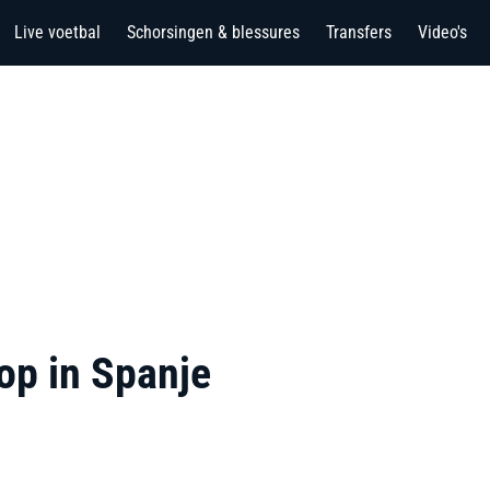
Live voetbal
Schorsingen & blessures
Transfers
Video's
op in Spanje