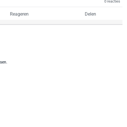
0 reacties
Reageren
Delen
tsen.