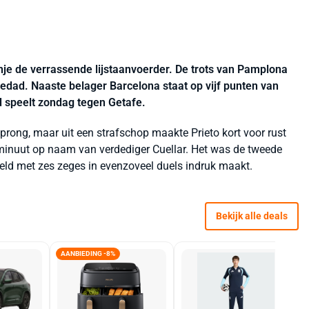
nje de verrassende lijstaanvoerder. De trots van Pamplona
iedad. Naaste belager Barcelona staat op vijf punten van
rd speelt zondag tegen Getafe.
rong, maar uit een strafschop maakte Prieto kort voor rust
 minuut op naam van verdediger Cuellar. Het was de tweede
veld met zes zeges in evenzoveel duels indruk maakt.
Bekijk alle deals
AANBIEDING -8%