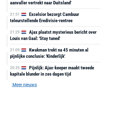
aanvaller vertrekt naar Duitsland'
Excelsior bezorgt Cambuur
21:51
teleurstellende Eredivisie-rentree
Ajax plaatst mysterieus bericht over
21:29
Louis van Gaal: 'Stay tuned'
Kwakman trekt na 45 minuten al
21:09
pijnlijke conclusie: 'Kinderlijk'
Pijnlijk: Ajax-keeper maakt tweede
20:35
kapitale blunder in zes dagen tijd
Meer nieuws
AANBIEDING -40%
AANBIEDING -19%