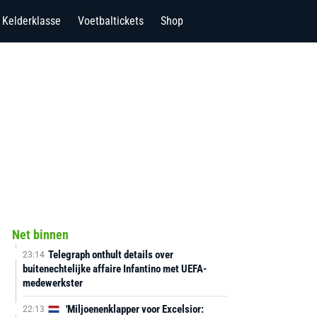
Kelderklasse
Voetbaltickets
Shop
Net binnen
Telegraph onthult details over
23:14
buitenechtelijke affaire Infantino met UEFA-
medewerkster
'Miljoenenklapper voor Excelsior:
22:13