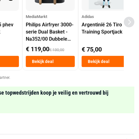
MediaMarkt
Adidas
5 phev
Philips Airfryer 3000-
Argentinië 26 Tiro
k
serie Dual Basket -
Training Sportjack
Na352/00 Dubbele
Mand 9 L Tot 6
€ 119,00
€ 75,00
€ 130,00
Personen
Heteluchtfriteuse
Bekijk deal
Bekijk deal
Zwart
artner.
se topwedstrijden koop je veilig en vertrouwd bij