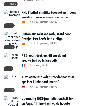
Gisteren, 13:02
2800
KNVB krijgt pijnlijke boodschap tijdens
zoektocht naar nieuwe bondscoach
do 6 augustus, 06:25
12
Buitenlandse krant verbijsterd door
Oranje: ‘Het heeft iets zieligs’
do 6 augustus, 15:32
12
PSG voert druk op: dit wordt het
nieuwe bod op Mika Godts
Gisteren, 10:21
8
Ajax-aanwinst valt bijzonder negatief
op: ‘Het klinkt hard, maar…’
do 6 augustus, 08:25
11
Voormalig NOS-journalist onthult lek
bij Ajax: ‘Hij hield mij op de hoogte'