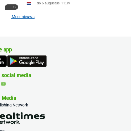
do 6 augustus, 11:39
12
Meer nieuws
e app
 social media
& Media
blishing Network