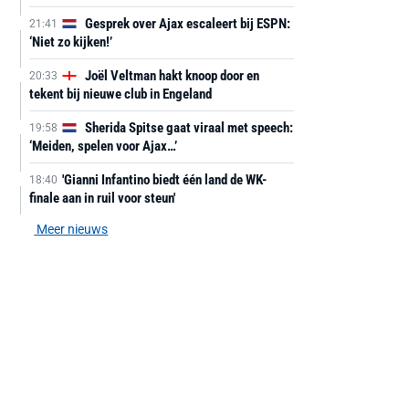
Gesprek over Ajax escaleert bij ESPN:
21:41
‘Niet zo kijken!’
Joël Veltman hakt knoop door en
20:33
tekent bij nieuwe club in Engeland
Sherida Spitse gaat viraal met speech:
19:58
‘Meiden, spelen voor Ajax…’
'Gianni Infantino biedt één land de WK-
18:40
finale aan in ruil voor steun'
Meer nieuws
AANBIEDING -40%
AANBIEDING -19%