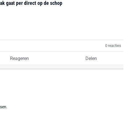
k gaat per direct op de schop
0 reacties
Reageren
Delen
tsen.