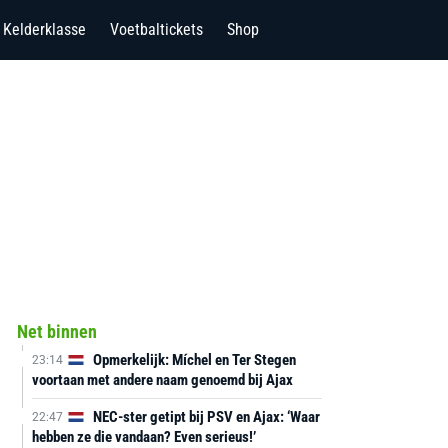
Kelderklasse
Voetbaltickets
Shop
Net binnen
Opmerkelijk: Míchel en Ter Stegen
23:14
voortaan met andere naam genoemd bij Ajax
NEC-ster getipt bij PSV en Ajax: ‘Waar
22:47
hebben ze die vandaan? Even serieus!’