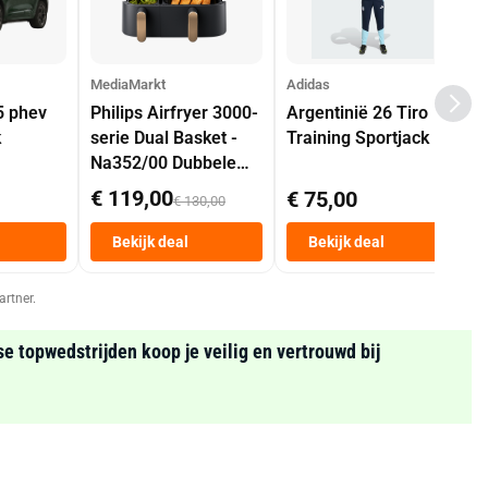
MediaMarkt
Adidas
5 phev
Philips Airfryer 3000-
Argentinië 26 Tiro
k
serie Dual Basket -
Training Sportjack
Na352/00 Dubbele
Mand 9 L Tot 6
€ 119,00
€ 75,00
€ 130,00
Personen
Heteluchtfriteuse
Bekijk deal
Bekijk deal
Zwart
artner.
se topwedstrijden koop je veilig en vertrouwd bij