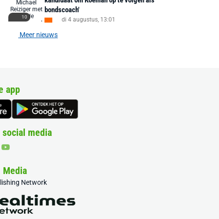
kandidaat om Koeman op te volgen als
bondscoach'
10
di 4 augustus, 13:01
Meer nieuws
e app
 social media
& Media
blishing Network