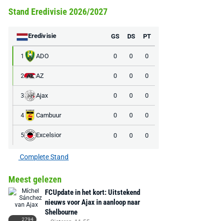
Stand Eredivisie 2026/2027
Eredivisie
GS
DS
PT
ADO
0
0
0
1
AZ
0
0
0
2
Ajax
0
0
0
3
Cambuur
0
0
0
4
Excelsior
0
0
0
5
Complete Stand
Meest gelezen
FCUpdate in het kort: Uitstekend
nieuws voor Ajax in aanloop naar
Shelbourne
2794