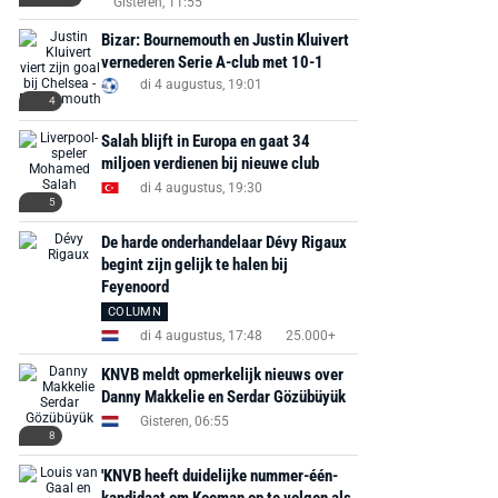
Gisteren, 11:55
Bizar: Bournemouth en Justin Kluivert
vernederen Serie A-club met 10-1
di 4 augustus, 19:01
4
Salah blijft in Europa en gaat 34
miljoen verdienen bij nieuwe club
di 4 augustus, 19:30
5
De harde onderhandelaar Dévy Rigaux
begint zijn gelijk te halen bij
Feyenoord
COLUMN
di 4 augustus, 17:48
25.000+
KNVB meldt opmerkelijk nieuws over
Danny Makkelie en Serdar Gözübüyük
Gisteren, 06:55
8
'KNVB heeft duidelijke nummer-één-