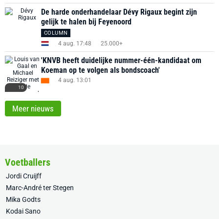
De harde onderhandelaar Dévy Rigaux begint zijn
gelijk te halen bij Feyenoord
COLUMN
4 aug. 17:48
25.000+
'KNVB heeft duidelijke nummer-één-kandidaat om
Koeman op te volgen als bondscoach'
4 aug. 13:01
10
Meer nieuws
Voetballers
Jordi Cruijff
Marc-André ter Stegen
Mika Godts
Kodai Sano