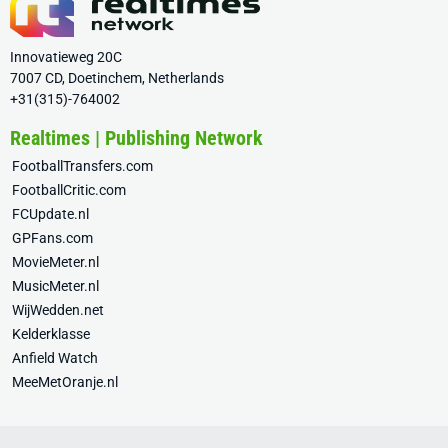
Innovatieweg 20C
7007 CD, Doetinchem, Netherlands
+31(315)-764002
Realtimes | Publishing Network
FootballTransfers.com
FootballCritic.com
FCUpdate.nl
GPFans.com
MovieMeter.nl
MusicMeter.nl
WijWedden.net
Kelderklasse
Anfield Watch
MeeMetOranje.nl