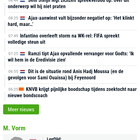
Sem Steijn legt zichzelf spreekverbod op: over dit
08:44
onderwerp wil hij niet praten
Ajax-aanwinst valt bijzonder negatief op: ‘Het klinkt
08:25
hard, maar…’
Infantino overleeft storm na WK-rel: FIFA spreekt
07:49
volledige steun uit
Ramzi tipt Ajax opvallende vervanger voor Godts: ‘Ik
07:25
wil hem in de Eredivisie zien'
Dit is de situatie rond Anis Hadj Moussa (en de
06:55
gevolgen voor Sami Ouaissa) bij Feyenoord
KNVB krijgt pijnlijke boodschap tijdens zoektocht naar
06:25
nieuwe bondscoach
Meer nieuws
M. Vorm
Leeftijd: