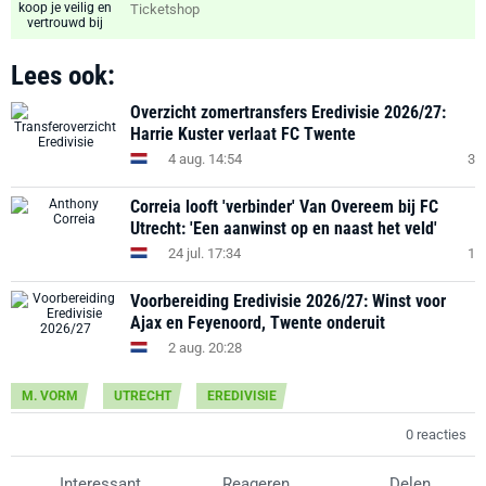
Ticketshop
Lees ook:
Overzicht zomertransfers Eredivisie 2026/27:
Harrie Kuster verlaat FC Twente
4 aug. 14:54
3
Correia looft 'verbinder' Van Overeem bij FC
Utrecht: 'Een aanwinst op en naast het veld'
24 jul. 17:34
1
Voorbereiding Eredivisie 2026/27: Winst voor
Ajax en Feyenoord, Twente onderuit
2 aug. 20:28
M. VORM
UTRECHT
EREDIVISIE
0 reacties
Interessant
Reageren
Delen