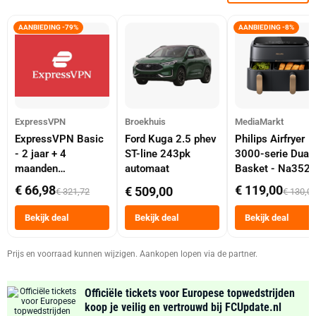
AANBIEDING -79%
AANBIEDING -8%
ExpressVPN
Broekhuis
MediaMarkt
ExpressVPN Basic
Ford Kuga 2.5 phev
Philips Airfryer
- 2 jaar + 4
ST-line 243pk
3000-serie Dual
maanden
automaat
Basket - Na352
abonnement
Dubbele Mand 9 
€ 66,98
€ 119,00
€ 509,00
€ 321,72
€ 130,0
Tot 6 Personen
Heteluchtfriteus
Bekijk deal
Bekijk deal
Bekijk deal
Zwart
Prijs en voorraad kunnen wijzigen. Aankopen lopen via de partner.
Officiële tickets voor Europese topwedstrijden
koop je veilig en vertrouwd bij FCUpdate.nl