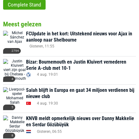
Complete Stand
Meest gelezen
FCUpdate in het kort: Uitstekend nieuws voor Ajax in
aanloop naar Shelbourne
Gisteren, 11:55
2794
Bizar: Bournemouth en Justin Kluivert vernederen
Serie A-club met 10-1
4 aug. 19:01
4
Salah blijft in Europa en gaat 34 miljoen verdienen bij
nieuwe club
4 aug. 19:30
5
KNVB meldt opmerkelijk nieuws over Danny Makkelie
en Serdar Gözübüyük
Gisteren, 06:55
8