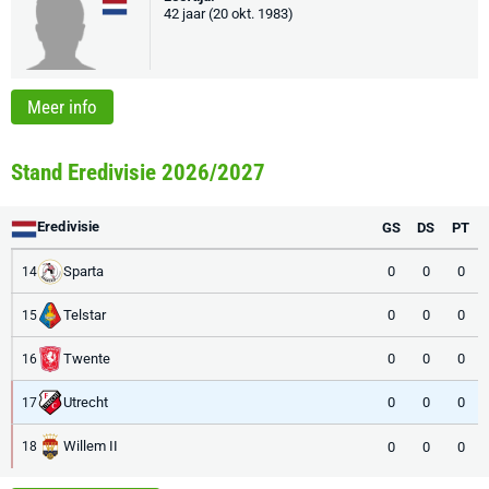
42 jaar (20 okt. 1983)
Meer info
Stand Eredivisie 2026/2027
Eredivisie
GS
DS
PT
Sparta
0
0
0
14
Telstar
0
0
0
15
Twente
0
0
0
16
Utrecht
0
0
0
17
Willem II
0
0
0
18