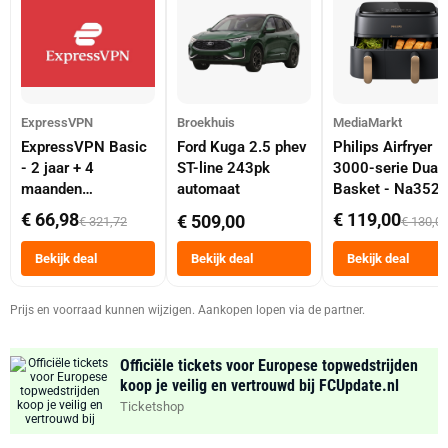
ExpressVPN
Broekhuis
MediaMarkt
ExpressVPN Basic
Ford Kuga 2.5 phev
Philips Airfryer
- 2 jaar + 4
ST-line 243pk
3000-serie Dual
maanden
automaat
Basket - Na352
abonnement
Dubbele Mand 9 
€ 66,98
€ 119,00
€ 509,00
€ 321,72
€ 130,0
Tot 6 Personen
Heteluchtfriteus
Bekijk deal
Bekijk deal
Bekijk deal
Zwart
Prijs en voorraad kunnen wijzigen. Aankopen lopen via de partner.
Officiële tickets voor Europese topwedstrijden
koop je veilig en vertrouwd bij FCUpdate.nl
Ticketshop