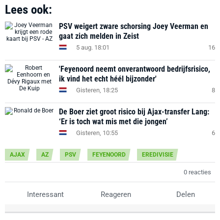
Lees ook:
PSV weigert zware schorsing Joey Veerman en
gaat zich melden in Zeist
5 aug. 18:01
16
'Feyenoord neemt onverantwoord bedrijfsrisico,
ik vind het echt héél bijzonder'
Gisteren, 18:25
8
De Boer ziet groot risico bij Ajax-transfer Lang:
‘Er is toch wat mis met die jongen’
Gisteren, 10:55
6
AJAX
AZ
PSV
FEYENOORD
EREDIVISIE
0 reacties
Interessant
Reageren
Delen