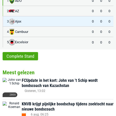
ADO
0
0
0
1
AZ
0
0
0
2
Ajax
0
0
0
3
Cambuur
0
0
0
4
Excelsior
0
0
0
5
Complete Stand
Meest gelezen
FCUpdate in het kort: John van 't Schip wordt
bondscoach van Kazachstan
Gisteren, 13:02
2800
KNVB krijgt pijnlijke boodschap tijdens zoektocht naar
nieuwe bondscoach
6 aug. 06:25