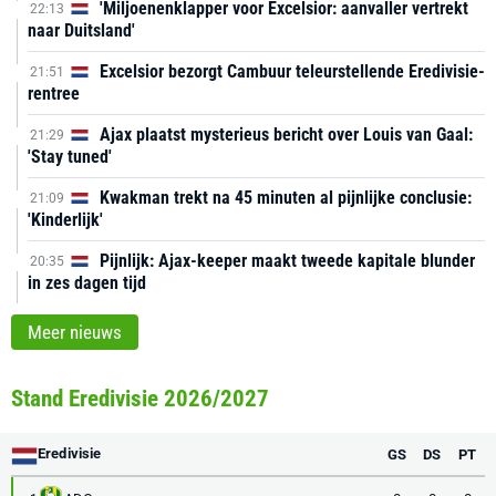
'Miljoenenklapper voor Excelsior: aanvaller vertrekt
22:13
naar Duitsland'
Excelsior bezorgt Cambuur teleurstellende Eredivisie-
21:51
rentree
Ajax plaatst mysterieus bericht over Louis van Gaal:
21:29
'Stay tuned'
Kwakman trekt na 45 minuten al pijnlijke conclusie:
21:09
'Kinderlijk'
Pijnlijk: Ajax-keeper maakt tweede kapitale blunder
20:35
in zes dagen tijd
Meer nieuws
Stand Eredivisie 2026/2027
Eredivisie
GS
DS
PT