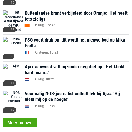
12
Buitenlandse krant verbijsterd door Oranje: ‘Het heeft
iets zieligs’
6 aug. 15:32
12
PSG voert druk op: dit wordt het nieuwe bod op Mika
Godts
Gisteren, 10:21
8
Ajax-aanwinst valt bijzonder negatief op: ‘Het klinkt
hard, maar…’
6 aug. 08:25
11
Voormalig NOS-journalist onthult lek bij Ajax: ‘Hij
hield mij op de hoogte'
6 aug. 11:39
12
Meer nieuws