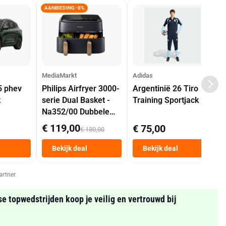
AANBIEDING -8%
MediaMarkt
Adidas
5 phev
Philips Airfryer 3000-
Argentinië 26 Tiro
k
serie Dual Basket -
Training Sportjack
Na352/00 Dubbele
Mand 9 L Tot 6
€ 119,00
€ 75,00
€ 130,00
Personen
Heteluchtfriteuse
Bekijk deal
Bekijk deal
Zwart
artner.
se topwedstrijden koop je veilig en vertrouwd bij