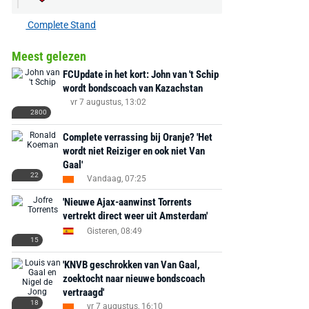
Complete Stand
Meest gelezen
FCUpdate in het kort: John van 't Schip
wordt bondscoach van Kazachstan
vr 7 augustus, 13:02
2800
Complete verrassing bij Oranje? 'Het
wordt niet Reiziger en ook niet Van
Gaal'
22
Vandaag, 07:25
'Nieuwe Ajax-aanwinst Torrents
vertrekt direct weer uit Amsterdam'
Gisteren, 08:49
15
'KNVB geschrokken van Van Gaal,
zoektocht naar nieuwe bondscoach
vertraagd'
18
vr 7 augustus, 16:10