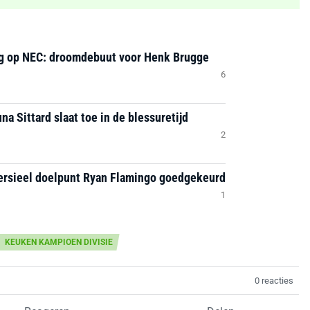
ng op NEC: droomdebuut voor Henk Brugge
6
na Sittard slaat toe in de blessuretijd
2
ersieel doelpunt Ryan Flamingo goedgekeurd
1
KEUKEN KAMPIOEN DIVISIE
0 reacties