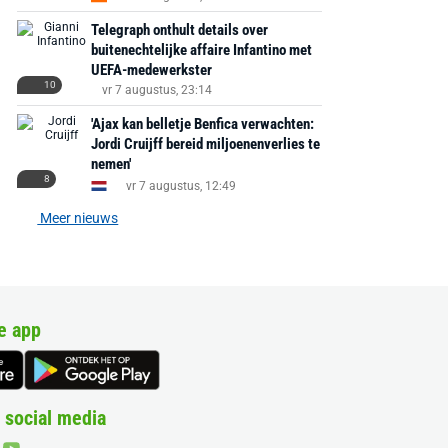
Telegraph onthult details over
buitenechtelijke affaire Infantino met
UEFA-medewerkster
10
vr 7 augustus, 23:14
'Ajax kan belletje Benfica verwachten:
Jordi Cruijff bereid miljoenenverlies te
nemen'
8
vr 7 augustus, 12:49
Meer nieuws
e app
 social media