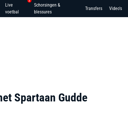
2
Live
Schorsingen &
Transfers
Video's
voetbal
blessures
 met Spartaan Gudde