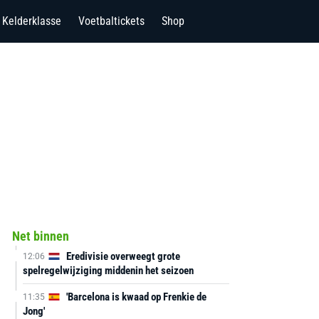
Kelderklasse
Voetbaltickets
Shop
Net binnen
Eredivisie overweegt grote
12:06
spelregelwijziging middenin het seizoen
'Barcelona is kwaad op Frenkie de
11:35
Jong'