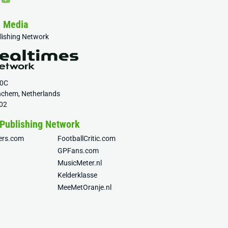
& Media
blishing Network
20C
nchem, Netherlands
02
 Publishing Network
fers.com
FootballCritic.com
GPFans.com
MusicMeter.nl
Kelderklasse
MeeMetOranje.nl