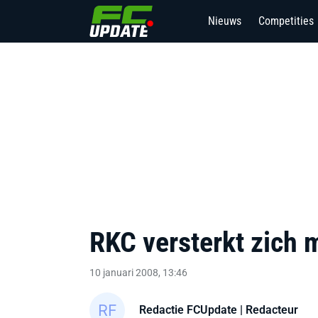
Nieuws
Competities
2
RKC versterkt zich
10 januari 2008, 13:46
Redactie FCUpdate
| Redacteur