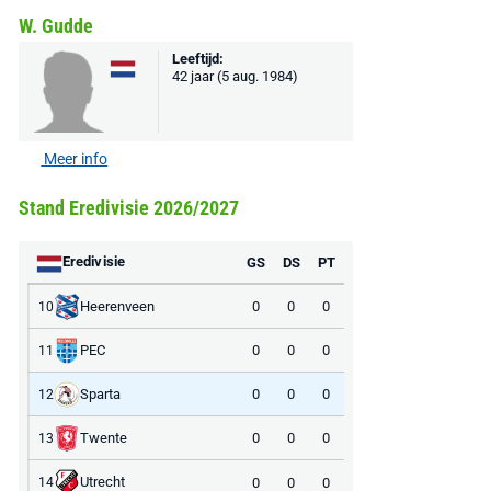
W. Gudde
Leeftijd:
42 jaar (5 aug. 1984)
Meer info
Stand Eredivisie 2026/2027
Eredivisie
GS
DS
PT
Heerenveen
0
0
0
10
PEC
0
0
0
11
Sparta
0
0
0
12
Twente
0
0
0
13
Utrecht
0
0
0
14