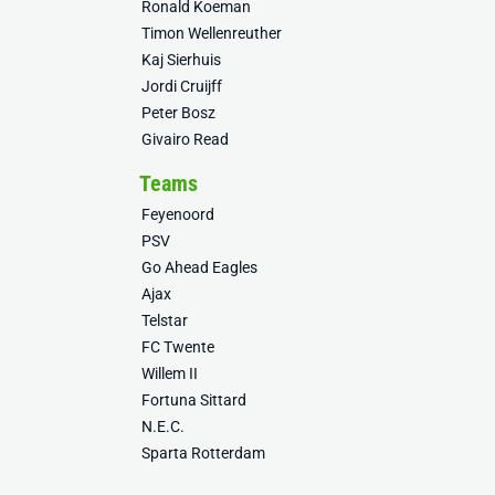
Ronald Koeman
Timon Wellenreuther
Kaj Sierhuis
Jordi Cruijff
Peter Bosz
Givairo Read
Teams
Feyenoord
PSV
Go Ahead Eagles
Ajax
Telstar
FC Twente
Willem II
Fortuna Sittard
N.E.C.
Sparta Rotterdam