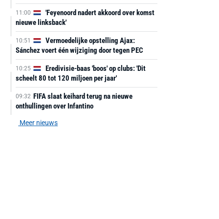
'Feyenoord nadert akkoord over komst
11:00
nieuwe linksback'
Vermoedelijke opstelling Ajax:
10:51
Sánchez voert één wijziging door tegen PEC
Eredivisie-baas 'boos' op clubs: 'Dit
10:25
scheelt 80 tot 120 miljoen per jaar'
FIFA slaat keihard terug na nieuwe
09:32
onthullingen over Infantino
Meer nieuws