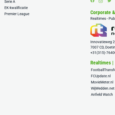
Serie A
EK-kwalificatie
Corporate 
Premier League
Realtimes - Pu
Innovatieweg 
7007 CD, Doeti
+31(315)-7640
Realtimes |
FootballTrans
FCUpdate.nl
MovieMeter.nl
WijWedden.net
Anfield Watch