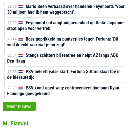
Mario Been verbaasd over handelen Feyenoord: 'Voor
23:56
30 miljoen had ik hem weggebracht'
Feyenoord ontvangt miljoenenbod op Ueda: Japanner
23:30
staat open voor vertrek
Bosz geprikkeld na puntverlies tegen Fortuna: 'Dit
23:14
vind ik echt raar wat je nu zegt'
Stengs schittert bij rentree en helpt AZ langs ADO
22:54
Den Haag
PSV beleeft valse start: Fortuna Sittard slaat toe in
21:55
de blessuretijd
PSV komt goed weg: controversieel doelpunt Ryan
21:28
Flamingo goedgekeurd
Meer nieuws
M. Flamini