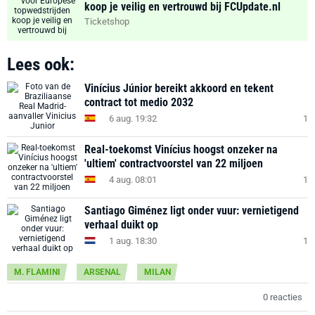
koop je veilig en vertrouwd bij FCUpdate.nl
Ticketshop
Lees ook:
Vinícius Júnior bereikt akkoord en tekent
contract tot medio 2032
6 aug. 19:32
1
Real-toekomst Vinícius hoogst onzeker na
'ultiem' contractvoorstel van 22 miljoen
4 aug. 08:01
1
Santiago Giménez ligt onder vuur: vernietigend
verhaal duikt op
1 aug. 18:30
1
M. FLAMINI
ARSENAL
MILAN
0 reacties