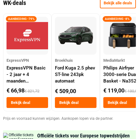
WK-deals
Bekijk alle deals
AANBIEDING -79%
AANBIEDING -8%
ExpressVPN
Broekhuis
MediaMarkt
ExpressVPN Basic
Ford Kuga 2.5 phev
Philips Airfryer
- 2 jaar + 4
ST-line 243pk
3000-serie Dual
maanden
automaat
Basket - Na352
abonnement
Dubbele Mand 9 
€ 66,98
€ 119,00
€ 509,00
€ 321,72
€ 130,0
Tot 6 Personen
Heteluchtfriteus
Bekijk deal
Bekijk deal
Bekijk deal
Zwart
Prijs en voorraad kunnen wijzigen. Aankopen lopen via de partner.
Officiële tickets voor Europese topwedstrijden