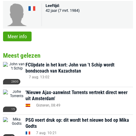
Leeftijd:
42 jaar (7 mrt. 1984)
Meer info
Meest gelezen
FCUpdate in het kort: John van 't Schip wordt
bondscoach van Kazachstan
7 aug. 13:02
2800
'Nieuwe Ajax-aanwinst Torrents vertrekt direct weer
uit Amsterdam'
Gisteren, 08:49
15
PSG voert druk op: dit wordt het nieuwe bod op Mika
Godts
7 aug. 10:21