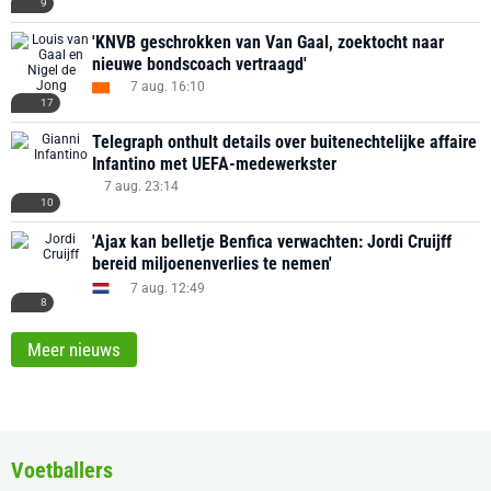
9
'KNVB geschrokken van Van Gaal, zoektocht naar
nieuwe bondscoach vertraagd'
7 aug. 16:10
17
Telegraph onthult details over buitenechtelijke affaire
Infantino met UEFA-medewerkster
7 aug. 23:14
10
'Ajax kan belletje Benfica verwachten: Jordi Cruijff
bereid miljoenenverlies te nemen'
7 aug. 12:49
8
Meer nieuws
Voetballers