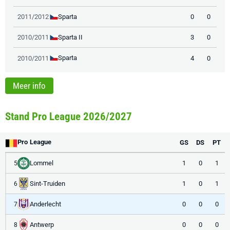
Sparta
2011/2012
0
0
Sparta II
2010/2011
3
0
Sparta
2010/2011
4
0
Meer info
Stand Pro League 2026/2027
Pro League
GS
DS
PT
Lommel
1
0
1
5
Sint-Truiden
1
0
1
6
Anderlecht
0
0
0
7
Antwerp
0
0
0
8