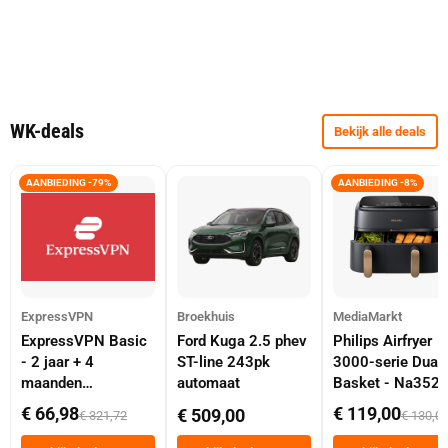
WK-deals
Bekijk alle deals
AANBIEDING -79%
AANBIEDING -8%
ExpressVPN
Broekhuis
MediaMarkt
ExpressVPN Basic
Ford Kuga 2.5 phev
Philips Airfryer
- 2 jaar + 4
ST-line 243pk
3000-serie Dual
maanden
automaat
Basket - Na352
abonnement
Dubbele Mand 9 
€ 66,98
€ 119,00
€ 509,00
€ 321,72
€ 130,0
Tot 6 Personen
Heteluchtfriteus