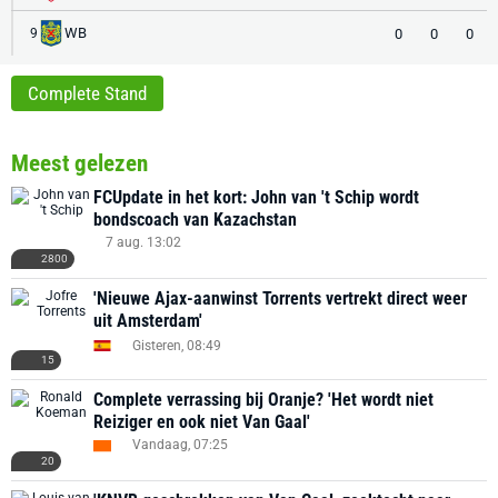
WB
0
0
0
9
Complete Stand
Meest gelezen
FCUpdate in het kort: John van 't Schip wordt
bondscoach van Kazachstan
7 aug. 13:02
2800
'Nieuwe Ajax-aanwinst Torrents vertrekt direct weer
uit Amsterdam'
Gisteren, 08:49
15
Complete verrassing bij Oranje? 'Het wordt niet
Reiziger en ook niet Van Gaal'
Vandaag, 07:25
20