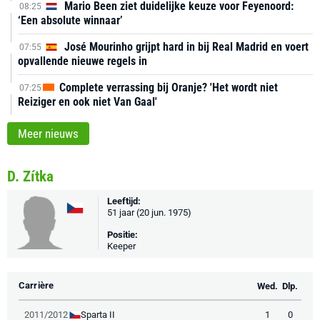
Mario Been ziet duidelijke keuze voor Feyenoord:
08:25
‘Een absolute winnaar’
José Mourinho grijpt hard in bij Real Madrid en voert
07:55
opvallende nieuwe regels in
Complete verrassing bij Oranje? 'Het wordt niet
07:25
Reiziger en ook niet Van Gaal'
Meer nieuws
D. Zítka
Leeftijd:
51 jaar (20 jun. 1975)
Positie:
Keeper
Carrière
Wed.
Dlp.
Sparta II
2011/2012
1
0