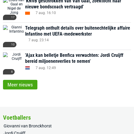
'KNVB geschrokken van Van Gaal, zoektocht naar
nieuwe bondscoach vertraagd'
7 aug. 16:10
17
Telegraph onthult details over buitenechtelijke affaire
Infantino met UEFA-medewerkster
7 aug. 23:14
10
'Ajax kan belletje Benfica verwachten: Jordi Cruijff
bereid miljoenenverlies te nemen'
7 aug. 12:49
8
Meer nieuws
Voetballers
Giovanni van Bronckhorst
Jordi Cruijff