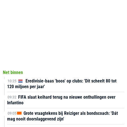
Net binnen
Eredivisie-baas 'boos' op clubs: 'Dit scheelt 80 tot
10:25
120 miljoen per jaar'
FIFA slaat keihard terug na nieuwe onthullingen over
09:32
Infantino
Grote vraagtekens bij Reiziger als bondscoach: 'Dát
09:05
mag nooit doorslaggevend zijn'