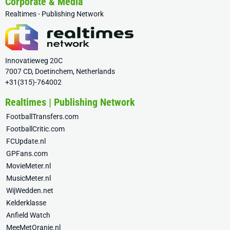
Corporate & Media
Realtimes - Publishing Network
Innovatieweg 20C
7007 CD, Doetinchem, Netherlands
+31(315)-764002
Realtimes | Publishing Network
FootballTransfers.com
FootballCritic.com
FCUpdate.nl
GPFans.com
MovieMeter.nl
MusicMeter.nl
WijWedden.net
Kelderklasse
Anfield Watch
MeeMetOranje.nl