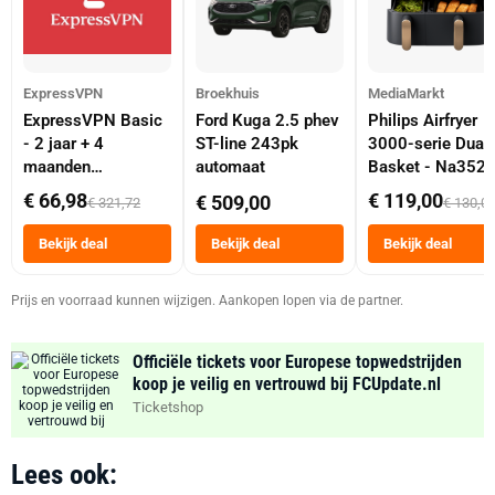
ExpressVPN
Broekhuis
MediaMarkt
ExpressVPN Basic
Ford Kuga 2.5 phev
Philips Airfryer
- 2 jaar + 4
ST-line 243pk
3000-serie Dual
maanden
automaat
Basket - Na352
abonnement
Dubbele Mand 9 
€ 66,98
€ 119,00
€ 509,00
€ 321,72
€ 130,0
Tot 6 Personen
Heteluchtfriteus
Bekijk deal
Bekijk deal
Bekijk deal
Zwart
Prijs en voorraad kunnen wijzigen. Aankopen lopen via de partner.
Officiële tickets voor Europese topwedstrijden
koop je veilig en vertrouwd bij FCUpdate.nl
Ticketshop
Lees ook: