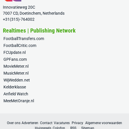
Innovatieweg 20C
7007 CD, Doetinchem, Netherlands
+31(315)-764002
Realtimes | Publishing Network
FootballTransfers.com
FootballCritic.com
FCUpdate.nl
GPFans.com
MovieMeter.nl
MusicMeter.nl
WijWedden.net
Kelderklasse
Anfield Watch
MeeMetOranje.nl
Over ons
Adverteren
Contact
Vacatures
Privacy
Algemene voorwaarden
Huisregels
Colofon
RSS
Sitemap