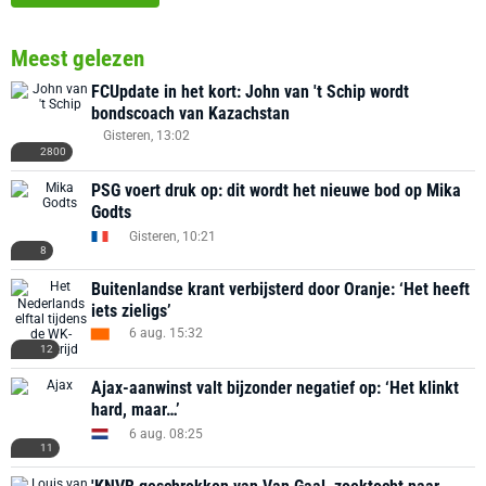
Meest gelezen
FCUpdate in het kort: John van 't Schip wordt
bondscoach van Kazachstan
Gisteren, 13:02
2800
PSG voert druk op: dit wordt het nieuwe bod op Mika
Godts
Gisteren, 10:21
8
Buitenlandse krant verbijsterd door Oranje: ‘Het heeft
iets zieligs’
6 aug. 15:32
12
Ajax-aanwinst valt bijzonder negatief op: ‘Het klinkt
hard, maar…’
6 aug. 08:25
11