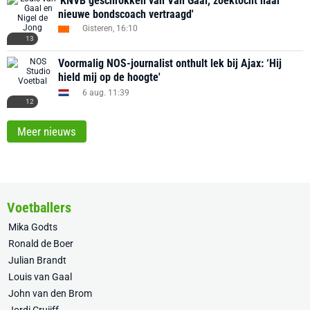
'KNVB geschrokken van Van Gaal, zoektocht naar
nieuwe bondscoach vertraagd'
Gisteren, 16:10
13
Voormalig NOS-journalist onthult lek bij Ajax: ‘Hij
hield mij op de hoogte'
6 aug. 11:39
12
Meer nieuws
Voetballers
Mika Godts
Ronald de Boer
Julian Brandt
Louis van Gaal
John van den Brom