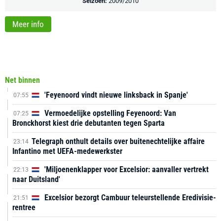
Seizoen:
2009/2010
Meer info
Net binnen
'Feyenoord vindt nieuwe linksback in Spanje'
07:55
Vermoedelijke opstelling Feyenoord: Van
07:25
Bronckhorst kiest drie debutanten tegen Sparta
Telegraph onthult details over buitenechtelijke affaire
23:14
Infantino met UEFA-medewerkster
'Miljoenenklapper voor Excelsior: aanvaller vertrekt
22:13
naar Duitsland'
Excelsior bezorgt Cambuur teleurstellende Eredivisie-
21:51
rentree