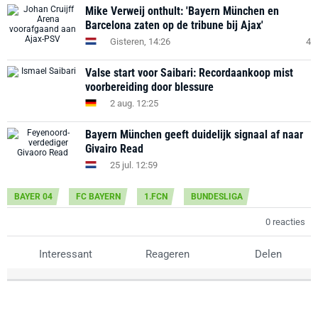
Mike Verweij onthult: 'Bayern München en
Barcelona zaten op de tribune bij Ajax'
Gisteren, 14:26
4
Valse start voor Saibari: Recordaankoop mist
voorbereiding door blessure
2 aug. 12:25
Bayern München geeft duidelijk signaal af naar
Givairo Read
25 jul. 12:59
BAYER 04
FC BAYERN
1.FCN
BUNDESLIGA
0 reacties
Interessant
Reageren
Delen