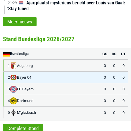
Ajax plaatst mysterieus bericht over Louis van Gaal:
21:29
'Stay tuned'
Meer nieuws
Stand Bundesliga 2026/2027
Bundesliga
GS
DS
PT
Augsburg
0
0
0
1
Bayer 04
0
0
0
2
FC Bayern
0
0
0
3
Dortmund
0
0
0
4
M'gladbach
0
0
0
5
Complete Stand