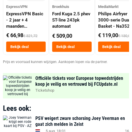
ExpressVPN
Broekhuis
MediaMarkt
ExpressVPN Basic
Ford Kuga 2.5 phev
Philips Airfryer
- 2 jaar + 4
ST-line 243pk
3000-serie Dual
maanden
automaat
Basket - Na352
abonnement
Dubbele Mand 9 
€ 66,98
€ 119,00
€ 509,00
€ 321,72
€ 130,0
Tot 6 Personen
Heteluchtfriteus
Bekijk deal
Bekijk deal
Bekijk deal
Zwart
Prijs en voorraad kunnen wijzigen. Aankopen lopen via de partner.
Officiële tickets voor Europese topwedstrijden
koop je veilig en vertrouwd bij FCUpdate.nl
Ticketshop
Lees ook:
PSV weigert zware schorsing Joey Veerman en
gaat zich melden in Zeist
5 aug. 18:01
16