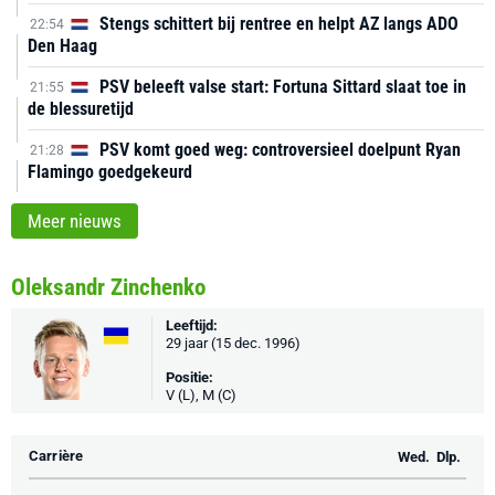
Stengs schittert bij rentree en helpt AZ langs ADO
22:54
Den Haag
PSV beleeft valse start: Fortuna Sittard slaat toe in
21:55
de blessuretijd
PSV komt goed weg: controversieel doelpunt Ryan
21:28
Flamingo goedgekeurd
Meer nieuws
Oleksandr Zinchenko
Leeftijd:
29 jaar (15 dec. 1996)
Positie:
V (L), M (C)
Carrière
Wed.
Dlp.