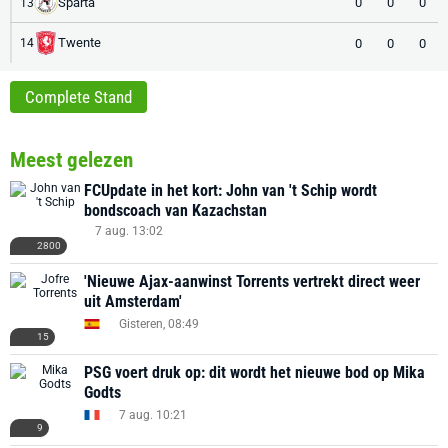
Sparta
0
0
0
13
Twente
0
0
0
14
Complete Stand
Meest gelezen
FCUpdate in het kort: John van 't Schip wordt
bondscoach van Kazachstan
7 aug. 13:02
2800
'Nieuwe Ajax-aanwinst Torrents vertrekt direct weer
uit Amsterdam'
Gisteren, 08:49
15
PSG voert druk op: dit wordt het nieuwe bod op Mika
Godts
7 aug. 10:21
9