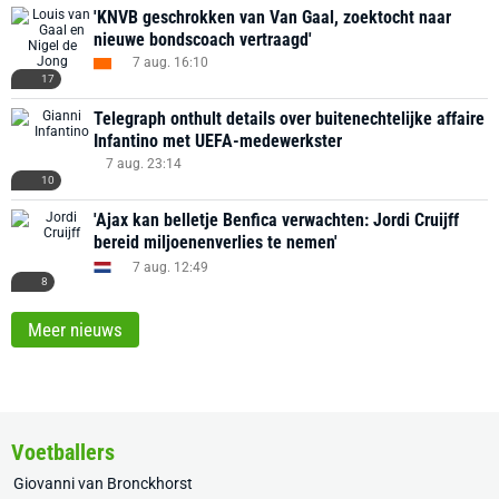
'KNVB geschrokken van Van Gaal, zoektocht naar
nieuwe bondscoach vertraagd'
7 aug. 16:10
17
Telegraph onthult details over buitenechtelijke affaire
Infantino met UEFA-medewerkster
7 aug. 23:14
10
'Ajax kan belletje Benfica verwachten: Jordi Cruijff
bereid miljoenenverlies te nemen'
7 aug. 12:49
8
Meer nieuws
Voetballers
Giovanni van Bronckhorst