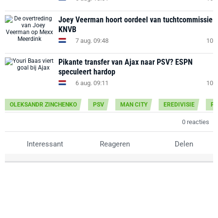
Joey Veerman hoort oordeel van tuchtcommissie
KNVB
7 aug. 09:48
10
Pikante transfer van Ajax naar PSV? ESPN
speculeert hardop
6 aug. 09:11
10
OLEKSANDR ZINCHENKO
PSV
MAN CITY
EREDIVISIE
PR
0 reacties
Interessant
Reageren
Delen