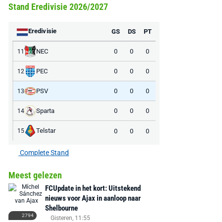
Stand Eredivisie 2026/2027
Eredivisie
GS
DS
PT
NEC
0
0
0
11
PEC
0
0
0
12
PSV
0
0
0
13
Sparta
0
0
0
14
Telstar
0
0
0
15
Complete Stand
Meest gelezen
FCUpdate in het kort: Uitstekend
nieuws voor Ajax in aanloop naar
Shelbourne
2794
Gisteren, 11:55