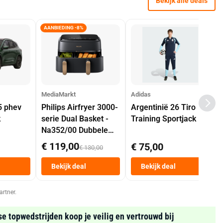
Bekijk alle deals
AANBIEDING -8%
MediaMarkt
Adidas
5 phev
Philips Airfryer 3000-
Argentinië 26 Tiro
k
serie Dual Basket -
Training Sportjack
Na352/00 Dubbele
Mand 9 L Tot 6
€ 119,00
€ 75,00
€ 130,00
Personen
Heteluchtfriteuse
Bekijk deal
Bekijk deal
Zwart
artner.
se topwedstrijden koop je veilig en vertrouwd bij