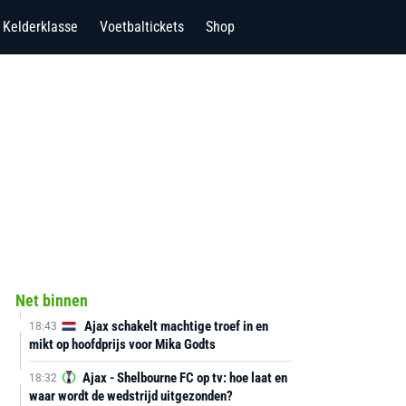
Kelderklasse
Voetbaltickets
Shop
Net binnen
Ajax schakelt machtige troef in en
18:43
mikt op hoofdprijs voor Mika Godts
Ajax - Shelbourne FC op tv: hoe laat en
18:32
waar wordt de wedstrijd uitgezonden?