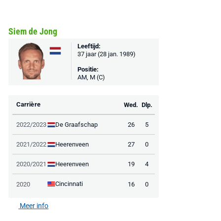
Siem de Jong
Leeftijd:
37 jaar (28 jan. 1989)
Positie:
AM, M (C)
Carrière
Wed.
Dlp.
De Graafschap
2022/2023
26
5
Heerenveen
2021/2022
27
0
Heerenveen
2020/2021
19
4
Cincinnati
2020
16
0
Meer info