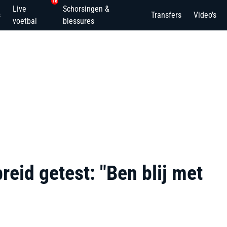
18
Live
Schorsingen &
s
Transfers
Video's
voetbal
blessures
eid getest: "Ben blij met