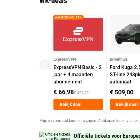
WK-deals
AANBIEDING -79%
ExpressVPN
Broekhuis
ExpressVPN Basic - 2
Ford Kuga 2.
jaar + 4 maanden
ST-line 243p
abonnement
automaat
€ 66,98
€ 509,00
€ 321,72
Bekijk deal
Bekijk deal
Prijs en voorraad kunnen wijzigen. Aankopen lopen via de p
Officiële tickets voor Europe