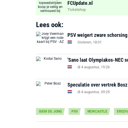
FCUpdate.nl
Ticketshop
Lees ook:
PSV weigert zware schorsing
Gisteren, 18:01
'Sano laat Olympiakos-NEC s
di 4 augustus, 15:26
Speculatie over vertrek Bosz b
di 4 augustus, 09:25
SIEM DE JONG
PSV
NEWCASTLE
EREDIV