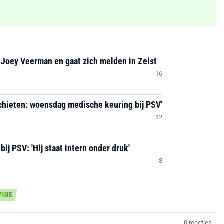
 Joey Veerman en gaat zich melden in Zeist
16
chieten: woensdag medische keuring bij PSV'
12
ij PSV: 'Hij staat intern onder druk'
8
ISIE
0 reacties