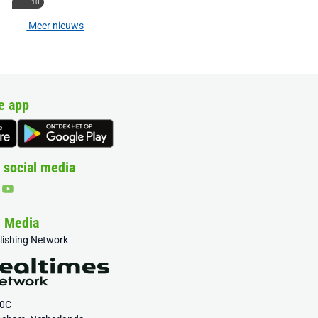
10
Meer nieuws
e app
 social media
& Media
blishing Network
20C