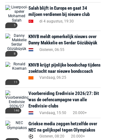
Salah blijft in Europa en gaat 34
miljoen verdienen bij nieuwe club
di 4 augustus, 19:30
5
KNVB meldt opmerkelijk nieuws over
Danny Makkelie en Serdar Gözübüyük
Gisteren, 06:55
8
KNVB krijgt pijnlijke boodschap tijdens
zoektocht naar nieuwe bondscoach
Vandaag, 06:25
11
Voorbereiding Eredivisie 2026/27: Dit
was de oefencampagne van alle
Eredivisie-clubs
146
Vandaag, 15:50
20.000+
Griekse media zeggen hetzelfde over
NEC na gelijkspel tegen Olympiakos
Gisteren, 08:20
20.000+