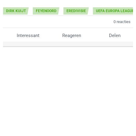
DIRK KUIJT
FEYENOORD
EREDIVISIE
UEFA EUROPA LEAGUE
0 reacties
Interessant
Reageren
Delen