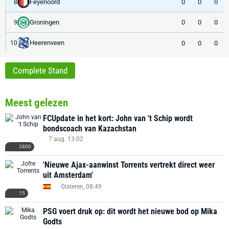
Feyenoord
0
0
0
8
Groningen
0
0
0
9
Heerenveen
0
0
0
10
Complete Stand
Meest gelezen
FCUpdate in het kort: John van 't Schip wordt
bondscoach van Kazachstan
7 aug. 13:02
2800
'Nieuwe Ajax-aanwinst Torrents vertrekt direct weer
uit Amsterdam'
Gisteren, 08:49
15
PSG voert druk op: dit wordt het nieuwe bod op Mika
Godts