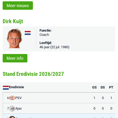
Meer nieuws
Dirk Kuijt
Functie:
Coach
Leeftijd:
46 jaar (22 jul. 1980)
Meer info
Stand Eredivisie 2026/2027
Eredivisie
GS
DS
PT
PSV
1
0
1
6
Ajax
0
0
0
7