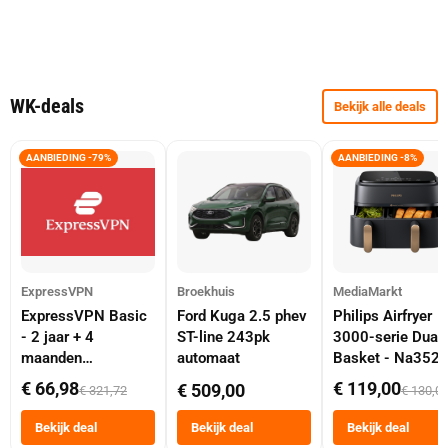
WK-deals
Bekijk alle deals
AANBIEDING -79%
AANBIEDING -8%
ExpressVPN
Broekhuis
MediaMarkt
ExpressVPN Basic
Ford Kuga 2.5 phev
Philips Airfryer
- 2 jaar + 4
ST-line 243pk
3000-serie Dual
maanden
automaat
Basket - Na352
abonnement
Dubbele Mand 9 
€ 66,98
€ 119,00
€ 509,00
€ 321,72
€ 130,0
Tot 6 Personen
Heteluchtfriteus
Bekijk deal
Bekijk deal
Bekijk deal
Zwart