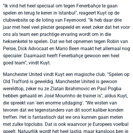
"Ik vind het heel speciaal om tegen Fenerbahçe te gaan
spelen en terug te keren in Istanbul", reageert Kuyt op de
clubwebsite op de loting van Feyenoord. "Ik heb daar drie
jaar met heel veel plezier gespeeld en weet zeker dat het voor
ons als team een prachtige ervaring wordt om in die
heksenketel te spelen. Dat we het opnemen tegen Robin van
Persie, Dick Advocaat en Mario Been maakt het allemaal nog
specialer. Daarnaast heeft Fenerbahçe gewoon een heel
goed team", vindt Kuyt.
Manchester United vindt Kuyt een magische club. "Spelen op
Old Trafford is geweldig. Manchester United is gewoon
wereldtop, zeker nu ze Zlatan Ibrahimovic en Paul Pogba
hebben gehaald en José Mourinho de trainer is", aldus Kuyt,
die spreekt van 'een enorme uitdaging'. "We wisten van
tevoren dat we tegenstanders van dit soort kaliber konden
treffen. Het is fantastisch dat we ons kunnen gaan meten
met zulke topclubs. Dat is ook waarvoor je Europees voetbal
speelt. Natuurlijk wordt het heel lastig, maar kansloos ben je