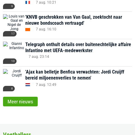
7 aug. 10:21
9
'KNVB geschrokken van Van Gaal, zoektocht naar
nieuwe bondscoach vertraagd'
7 aug. 16:10
17
Telegraph onthult details over buitenechtelijke affaire
Infantino met UEFA-medewerkster
7 aug. 23:14
10
'Ajax kan belletje Benfica verwachten: Jordi Cruijff
bereid miljoenenverlies te nemen'
7 aug. 12:49
8
Meer nieuws
Voetballers