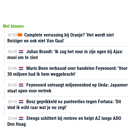
Net binnen
Complete verrassing bij Oranje? 'Het wordt niet
07:25
Reiziger en ook niet Van Gaal'
Julian Brandt: 'Ik zag het vuur in zijn ogen bij Ajax:
06:55
mooi om te zien'
Mario Been verbaasd over handelen Feyenoord: 'Voor
23:56
30 miljoen had ik hem weggebracht'
Feyenoord ontvangt miljoenenbod op Ueda: Japanner
23:30
staat open voor vertrek
Bosz geprikkeld na puntverlies tegen Fortuna: 'Dit
23:14
vind ik echt raar wat je nu zegt'
Stengs schittert bij rentree en helpt AZ langs ADO
22:54
Den Haag