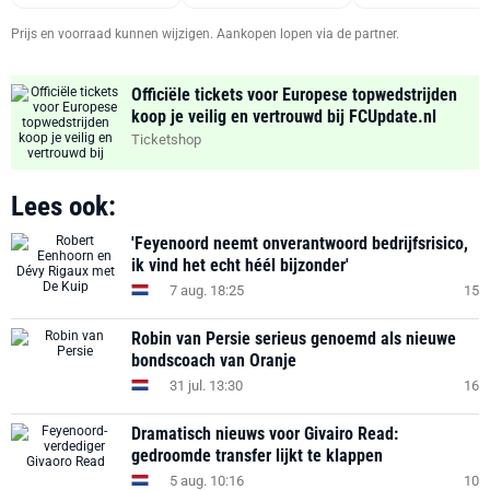
Prijs en voorraad kunnen wijzigen. Aankopen lopen via de partner.
Officiële tickets voor Europese topwedstrijden
koop je veilig en vertrouwd bij FCUpdate.nl
Ticketshop
Lees ook:
'Feyenoord neemt onverantwoord bedrijfsrisico,
ik vind het echt héél bijzonder'
7 aug. 18:25
15
Robin van Persie serieus genoemd als nieuwe
bondscoach van Oranje
31 jul. 13:30
16
Dramatisch nieuws voor Givairo Read:
gedroomde transfer lijkt te klappen
5 aug. 10:16
10