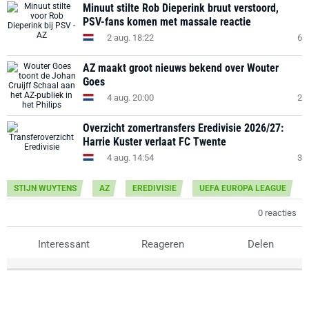
Minuut stilte Rob Dieperink bruut verstoord,
PSV-fans komen met massale reactie
2 aug. 18:22
6
AZ maakt groot nieuws bekend over Wouter
Goes
4 aug. 20:00
2
Overzicht zomertransfers Eredivisie 2026/27:
Harrie Kuster verlaat FC Twente
4 aug. 14:54
3
STIJN WUYTENS
AZ
EREDIVISIE
UEFA EUROPA LEAGUE
0 reacties
Interessant
Reageren
Delen