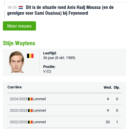
Dit is de situatie rond Anis Hadj Moussa (en de
06:55
gevolgen voor Sami Ouaissa) bij Feyenoord
Meer nieuws
Stijn Wuytens
Leeftijd:
36 jaar (8 okt. 1989)
Positie:
V (C)
Carrière
Wed.
Dlp.
Lommel
2024/2025
4
0
Lommel
2023/2024
9
0
Lommel
2022/2023
20
1