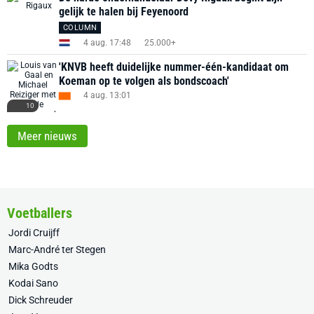
gelijk te halen bij Feyenoord
COLUMN
4 aug. 17:48
25.000+
'KNVB heeft duidelijke nummer-één-kandidaat om
Koeman op te volgen als bondscoach'
4 aug. 13:01
10
Meer nieuws
Voetballers
Jordi Cruijff
Marc-André ter Stegen
Mika Godts
Kodai Sano
Dick Schreuder