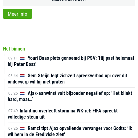
Meer info
Net binnen
Youri Baas plots genoemd bij PSV: 'Hij past helemaal
09:11
bij Peter Bosz'
Sem Steijn legt zichzelf spreekverbod op: over dit
08:44
onderwerp wil hij niet praten
Ajax-aanwinst valt bijzonder negatief op: ‘Het klinkt
08:25
hard, maar…’
Infantino overleeft storm na WK-rel: FIFA spreekt
07:49
volledige steun uit
Ramzi tipt Ajax opvallende vervanger voor Godts: ‘Ik
07:25
wil hem in de Eredivisie zien'