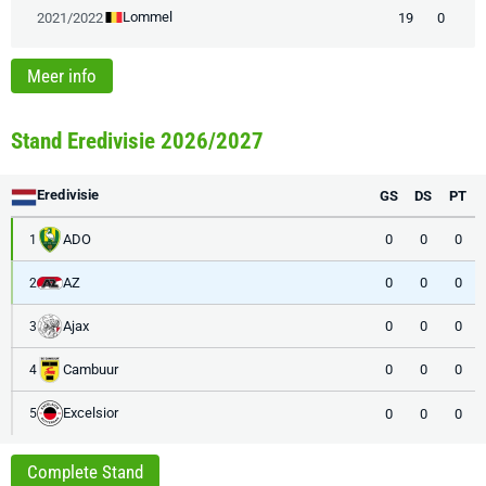
Lommel
2021/2022
19
0
Meer info
Stand Eredivisie 2026/2027
Eredivisie
GS
DS
PT
ADO
0
0
0
1
AZ
0
0
0
2
Ajax
0
0
0
3
Cambuur
0
0
0
4
Excelsior
0
0
0
5
Complete Stand