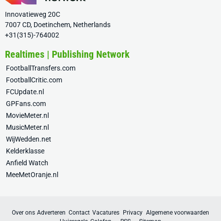
Innovatieweg 20C
7007 CD, Doetinchem, Netherlands
+31(315)-764002
Realtimes | Publishing Network
FootballTransfers.com
FootballCritic.com
FCUpdate.nl
GPFans.com
MovieMeter.nl
MusicMeter.nl
WijWedden.net
Kelderklasse
Anfield Watch
MeeMetOranje.nl
Over ons
Adverteren
Contact
Vacatures
Privacy
Algemene voorwaarden