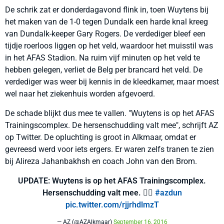
De schrik zat er donderdagavond flink in, toen Wuytens bij
het maken van de 1-0 tegen Dundalk een harde knal kreeg
van Dundalk-keeper Gary Rogers. De verdediger bleef een
tijdje roerloos liggen op het veld, waardoor het muisstil was
in het AFAS Stadion. Na ruim vijf minuten op het veld te
hebben gelegen, verliet de Belg per brancard het veld. De
verdediger was weer bij kennis in de kleedkamer, maar moest
wel naar het ziekenhuis worden afgevoerd.
De schade blijkt dus mee te vallen. "Wuytens is op het AFAS
Trainingscomplex. De hersenschudding valt mee", schrijft AZ
op Twitter. De opluchting is groot in Alkmaar, omdat er
gevreesd werd voor iets ergers. Er waren zelfs tranen te zien
bij Alireza Jahanbakhsh en coach John van den Brom.
UPDATE: Wuytens is op het AFAS Trainingscomplex.
Hersenschudding valt mee. 👍🏼
#azdun
pic.twitter.com/rjjrhdlmzT
— AZ (@AZAlkmaar)
September 16, 2016