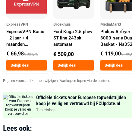
ExpressVPN
Broekhuis
MediaMarkt
ExpressVPN Basic
Ford Kuga 2.5 phev
Philips Airfryer
- 2 jaar + 4
ST-line 243pk
3000-serie Dual
maanden
automaat
Basket - Na352
abonnement
Dubbele Mand 9 
€ 66,98
€ 119,00
€ 509,00
€ 321,72
€ 130,0
Tot 6 Personen
Heteluchtfriteus
Bekijk deal
Bekijk deal
Bekijk deal
Zwart
Prijs en voorraad kunnen wijzigen. Aankopen lopen via de partner.
Officiële tickets voor Europese topwedstrijden
koop je veilig en vertrouwd bij FCUpdate.nl
Ticketshop
Lees ook: