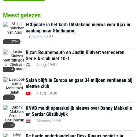
Meest gelezen
FCUpdate in het kort: Uitstekend nieuws voor Ajax in
aanloop naar Shelbourne
Gisteren, 11:55
2794
Bizar: Bournemouth en Justin Kluivert vernederen
Serie A-club met 10-1
4 aug. 19:01
4
Salah blijft in Europa en gaat 34 miljoen verdienen bij
nieuwe club
4 aug. 19:30
5
KNVB meldt opmerkelijk nieuws over Danny Makkelie
en Serdar Gözübüyük
Gisteren, 06:55
8
De harde onderhandelaar Dévy Rigaux begint zijn