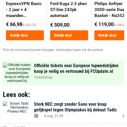
ExpressVPN Basic
Ford Kuga 2.5 phev
Philips Airfryer
- 2 jaar + 4
ST-line 243pk
3000-serie Dual
maanden
automaat
Basket - Na352
abonnement
Dubbele Mand 9 
€ 66,98
€ 119,00
€ 509,00
€ 321,72
€ 130,0
Tot 6 Personen
Heteluchtfriteus
Bekijk deal
Bekijk deal
Bekijk deal
Zwart
Prijs en voorraad kunnen wijzigen. Aankopen lopen via de partner.
Officiële tickets voor Europese topwedstrijden
koop je veilig en vertrouwd bij FCUpdate.nl
Ticketshop
Lees ook:
Sterk NEC zorgt zonder Sano voor knap
gelijkspel tegen Olympiakos bij debuut Tadic
4 aug. 21:59
4