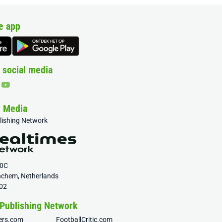
e app
 social media
& Media
blishing Network
20C
nchem, Netherlands
02
 Publishing Network
fers.com
FootballCritic.com