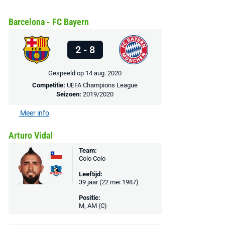
Bekijk deal
Bekijk deal
Bekijk deal
Barcelona - FC Bayern
2 - 8
Gespeeld op 14 aug. 2020
Competitie:
UEFA Champions League
Seizoen:
2019/2020
Meer info
Arturo Vidal
Team:
Colo Colo
Leeftijd:
39 jaar (22 mei 1987)
Positie:
M, AM (C)