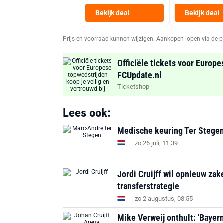
Bekijk deal
Bekijk deal
Prijs en voorraad kunnen wijzigen. Aankopen lopen via de p
Officiële tickets voor Europe
FCUpdate.nl
Ticketshop
Lees ook:
Medische keuring Ter Stegen b
zo 26 juli, 11:39
Jordi Cruijff wil opnieuw za
transferstrategie
zo 2 augustus, 08:55
Mike Verweij onthult: 'Bayer