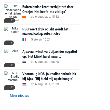
Buitenlandse krant verbijsterd door
Oranje: ‘Het heeft iets zieligs’
do 6 augustus, 15:32
12
PSG voert druk op: dit wordt het
nieuwe bod op Mika Godts
Gisteren, 10:21
8
Ajax-aanwinst valt bijzonder negatief
op: ‘Het klinkt hard, maar…’
do 6 augustus, 08:25
11
Voormalig NOS-journalist onthult lek
bij Ajax: ‘Hij hield mij op de hoogte'
do 6 augustus, 11:39
12
Meer nieuws