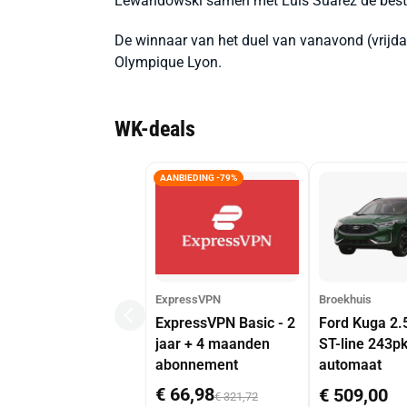
Lewandowski samen met Luis Suarez de beste s
De winnaar van het duel van vanavond (vrijdag
Olympique Lyon.
WK-deals
AANBIEDING -79%
ExpressVPN
Broekhuis
ExpressVPN Basic - 2
Ford Kuga 2.
jaar + 4 maanden
ST-line 243p
abonnement
automaat
€ 66,98
€ 509,00
€ 321,72