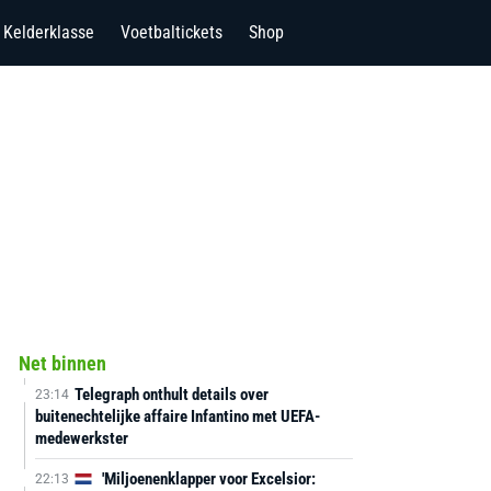
Kelderklasse
Voetbaltickets
Shop
Net binnen
Telegraph onthult details over
23:14
buitenechtelijke affaire Infantino met UEFA-
medewerkster
'Miljoenenklapper voor Excelsior:
22:13