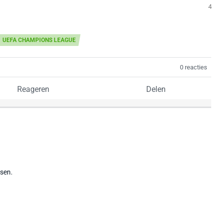
4
UEFA CHAMPIONS LEAGUE
0 reacties
Reageren
Delen
tsen.