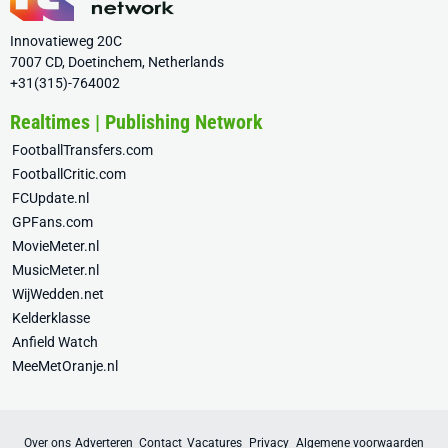
Innovatieweg 20C
7007 CD, Doetinchem, Netherlands
+31(315)-764002
Realtimes | Publishing Network
FootballTransfers.com
FootballCritic.com
FCUpdate.nl
GPFans.com
MovieMeter.nl
MusicMeter.nl
WijWedden.net
Kelderklasse
Anfield Watch
MeeMetOranje.nl
Over ons
Adverteren
Contact
Vacatures
Privacy
Algemene voorwaarden