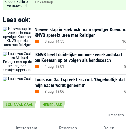
Ticketshop
Lees ook:
Nieuwe stap in zoektocht naar opvolger Koeman:
KNVB spreekt uren met Reiziger
3 aug. 14:55
16
'KNVB heeft duidelijke nummer-één-kandidaat
om Koeman op te volgen als bondscoach'
4 aug. 13:01
8
Louis van Gaal spreekt zich uit: 'Ongelooflijk dat
mijn naam wordt genoemd'
3 aug. 18:06
6
LOUIS VAN GAAL
NEDERLAND
0 reacties
Interessant
Reageren
Delen