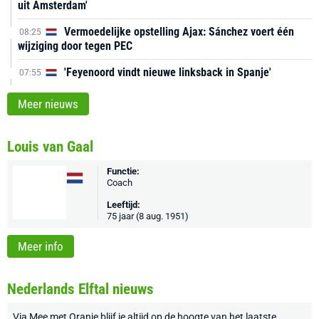
uit Amsterdam'
Vermoedelijke opstelling Ajax: Sánchez voert één
08:25
wijziging door tegen PEC
'Feyenoord vindt nieuwe linksback in Spanje'
07:55
Meer nieuws
Louis van Gaal
Functie:
Coach
Leeftijd:
75 jaar (8 aug. 1951)
Meer info
Nederlands Elftal nieuws
Via
Mee met Oranje
blijf je altijd op de hoogte van het laatste