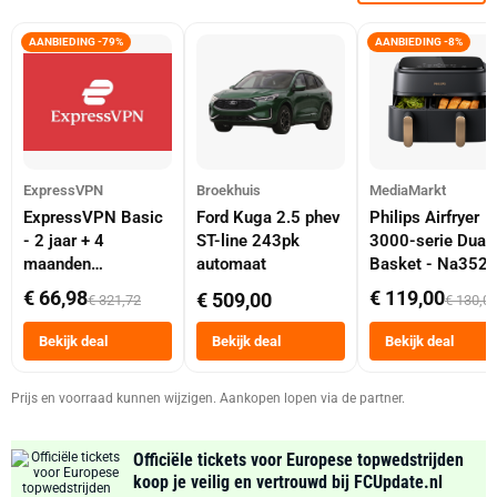
AANBIEDING -79%
AANBIEDING -8%
ExpressVPN
Broekhuis
MediaMarkt
ExpressVPN Basic
Ford Kuga 2.5 phev
Philips Airfryer
- 2 jaar + 4
ST-line 243pk
3000-serie Dual
maanden
automaat
Basket - Na352
abonnement
Dubbele Mand 9 
€ 66,98
€ 119,00
€ 509,00
€ 321,72
€ 130,0
Tot 6 Personen
Heteluchtfriteus
Bekijk deal
Bekijk deal
Bekijk deal
Zwart
Prijs en voorraad kunnen wijzigen. Aankopen lopen via de partner.
Officiële tickets voor Europese topwedstrijden
koop je veilig en vertrouwd bij FCUpdate.nl