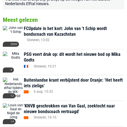
Nederlands Elftal nieuws
.
Meest gelezen
FCUpdate in het kort: John van 't Schip wordt
bondscoach van Kazachstan
Gisteren, 13:02
2800
PSG voert druk op: dit wordt het nieuwe bod op Mika
Godts
Gisteren, 10:21
9
Buitenlandse krant verbijsterd door Oranje: ‘Het heeft
iets zieligs’
6 aug. 15:32
12
'KNVB geschrokken van Van Gaal, zoektocht naar
nieuwe bondscoach vertraagd'
Gisteren, 16:10
14