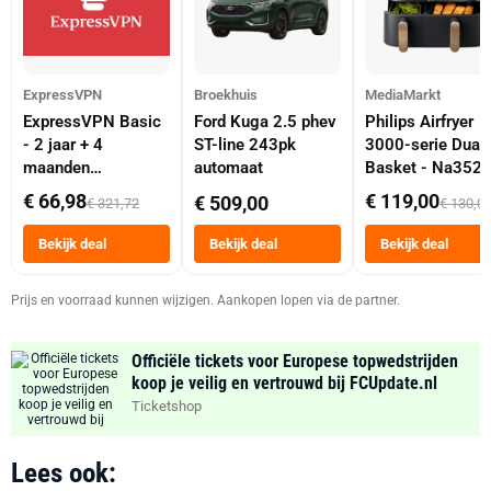
ExpressVPN
Broekhuis
MediaMarkt
ExpressVPN Basic
Ford Kuga 2.5 phev
Philips Airfryer
- 2 jaar + 4
ST-line 243pk
3000-serie Dual
maanden
automaat
Basket - Na352
abonnement
Dubbele Mand 9 
€ 66,98
€ 119,00
€ 509,00
€ 321,72
€ 130,0
Tot 6 Personen
Heteluchtfriteus
Bekijk deal
Bekijk deal
Bekijk deal
Zwart
Prijs en voorraad kunnen wijzigen. Aankopen lopen via de partner.
Officiële tickets voor Europese topwedstrijden
koop je veilig en vertrouwd bij FCUpdate.nl
Ticketshop
Lees ook: