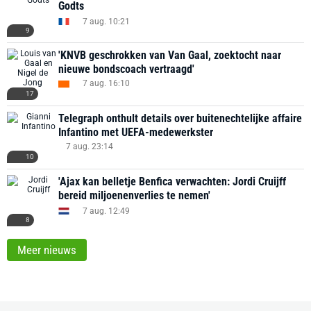
Godts
7 aug. 10:21
9
'KNVB geschrokken van Van Gaal, zoektocht naar
nieuwe bondscoach vertraagd'
7 aug. 16:10
17
Telegraph onthult details over buitenechtelijke affaire
Infantino met UEFA-medewerkster
7 aug. 23:14
10
'Ajax kan belletje Benfica verwachten: Jordi Cruijff
bereid miljoenenverlies te nemen'
7 aug. 12:49
8
Meer nieuws