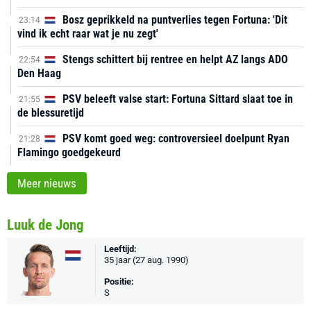
Bosz geprikkeld na puntverlies tegen Fortuna: 'Dit
23:14
vind ik echt raar wat je nu zegt'
Stengs schittert bij rentree en helpt AZ langs ADO
22:54
Den Haag
PSV beleeft valse start: Fortuna Sittard slaat toe in
21:55
de blessuretijd
PSV komt goed weg: controversieel doelpunt Ryan
21:28
Flamingo goedgekeurd
Meer nieuws
Luuk de Jong
Leeftijd:
35 jaar (27 aug. 1990)
Positie:
S