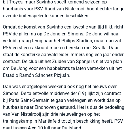
bij Troyes, maar Savinho speelt komend seizoen op
huurbasis voor PSV. Ruud van Nistelrooij hoopt echter langer
over de buitenspeler te kunnen beschikken.
Omdat de komst van Savinho een kwestie van tijd lijkt, richt
PSV de pijlen nu op De Jong en Simons. De Jong wil naar
verluidt graag terug naar het Philips Stadion, maar dan zal
PSV eerst een akkoord moeten bereiken met Sevilla. Daar
staat de kopsterke aanvalsleider immers nog een jaar onder
contract. De club uit het Zuiden van Spanje is niet van plan
om De Jong voor een habbekrats te laten vertrekken uit het
Estadio Ramón Sánchez Pizjuán.
Dan was er afgelopen weekend ook nog het nieuws over
Simons. De talentvolle middenvelder (19) lijkt zijn contract
bij Paris Saint-Germain te gaan verlengen en wordt dan op
huurbasis naar Eindhoven gestuurd. Het is dus de bedoeling
van Van Nistelrooij zijn drie nieuwelingen op het
trainingskamp in Mariënfeld tot zijn beschikking heeft. PSV
gaat tussen 4 en 10 juli naar Duitsland.