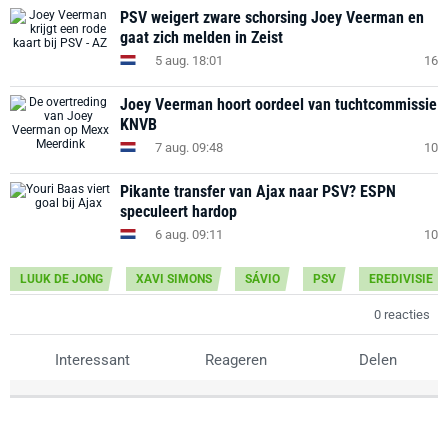
PSV weigert zware schorsing Joey Veerman en
gaat zich melden in Zeist
5 aug. 18:01
16
Joey Veerman hoort oordeel van tuchtcommissie
KNVB
7 aug. 09:48
10
Pikante transfer van Ajax naar PSV? ESPN
speculeert hardop
6 aug. 09:11
10
LUUK DE JONG
XAVI SIMONS
SÁVIO
PSV
EREDIVISIE
0 reacties
Interessant
Reageren
Delen