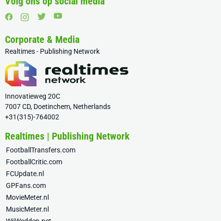
Volg ons op social media
Corporate & Media
Realtimes - Publishing Network
Innovatieweg 20C
7007 CD, Doetinchem, Netherlands
+31(315)-764002
Realtimes | Publishing Network
FootballTransfers.com
FootballCritic.com
FCUpdate.nl
GPFans.com
MovieMeter.nl
MusicMeter.nl