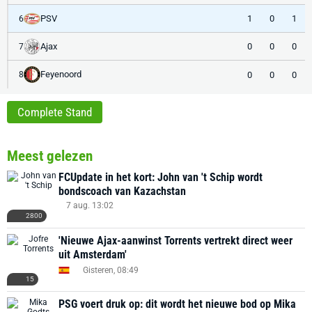
PSV
1
0
1
6
Ajax
0
0
0
7
Feyenoord
0
0
0
8
Complete Stand
Meest gelezen
FCUpdate in het kort: John van 't Schip wordt
bondscoach van Kazachstan
7 aug. 13:02
2800
'Nieuwe Ajax-aanwinst Torrents vertrekt direct weer
uit Amsterdam'
Gisteren, 08:49
15
PSG voert druk op: dit wordt het nieuwe bod op Mika