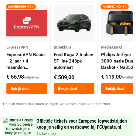
AANBIEDING -79%
AANBIEDING -8%
ExpressVPN
Broekhuis
MediaMarkt
ExpressVPN Basic
Ford Kuga 2.5 phev
Philips Airfryer
- 2 jaar + 4
ST-line 243pk
3000-serie Dual
maanden
automaat
Basket - Na352
abonnement
Dubbele Mand 9 
€ 66,98
€ 119,00
€ 509,00
€ 321,72
€ 130,0
Tot 6 Personen
Heteluchtfriteus
Bekijk deal
Bekijk deal
Bekijk deal
Zwart
Prijs en voorraad kunnen wijzigen. Aankopen lopen via de partner.
Officiële tickets voor Europese topwedstrijden
koop je veilig en vertrouwd bij FCUpdate.nl
Ticketshop