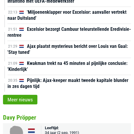
Infantino met UEFA-medewerkster
'Miljoenenklapper voor Excelsior: aanvaller vertrekt
22:13
naar Duitsland'
Excelsior bezorgt Cambuur teleurstellende Eredivisie-
21:51
rentree
Ajax plaatst mysterieus bericht over Louis van Gaal:
21:29
'Stay tuned'
Kwakman trekt na 45 minuten al pijnlijke conclusie:
21:09
'Kinderlijk'
Pijnlijk: Ajax-keeper maakt tweede kapitale blunder
20:35
in zes dagen tijd
Meer nieuws
Davy Pröpper
Leeftijd:
34 jaar (2 sep. 1991)