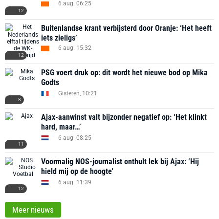
6 aug. 06:25
12
Buitenlandse krant verbijsterd door Oranje: ‘Het heeft
iets zieligs’
6 aug. 15:32
12
PSG voert druk op: dit wordt het nieuwe bod op Mika
Godts
Gisteren, 10:21
8
Ajax-aanwinst valt bijzonder negatief op: ‘Het klinkt
hard, maar…’
6 aug. 08:25
11
Voormalig NOS-journalist onthult lek bij Ajax: ‘Hij
hield mij op de hoogte'
6 aug. 11:39
12
Meer nieuws