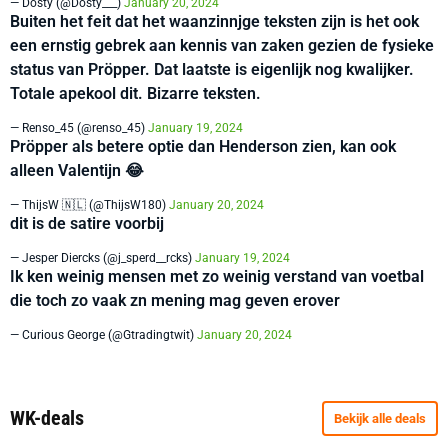
— Dosty (@Dosty___)
January 20, 2024
Buiten het feit dat het waanzinnjge teksten zijn is het ook
een ernstig gebrek aan kennis van zaken gezien de fysieke
status van Pröpper. Dat laatste is eigenlijk nog kwalijker.
Totale apekool dit. Bizarre teksten.
— Renso_45 (@renso_45)
January 19, 2024
Pröpper als betere optie dan Henderson zien, kan ook
alleen Valentijn 😂
— ThijsW 🇳🇱 (@ThijsW180)
January 20, 2024
dit is de satire voorbij
— Jesper Diercks (@j_sperd__rcks)
January 19, 2024
Ik ken weinig mensen met zo weinig verstand van voetbal
die toch zo vaak zn mening mag geven erover
— Curious George (@Gtradingtwit)
January 20, 2024
WK-deals
Bekijk alle deals