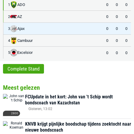
ADO
0
0
0
1
AZ
0
0
0
2
Ajax
0
0
0
3
Cambuur
0
0
0
4
Excelsior
0
0
0
5
Complete Stand
Meest gelezen
FCUpdate in het kort: John van 't Schip wordt
bondscoach van Kazachstan
Gisteren, 13:02
2800
KNVB krijgt pijnlijke boodschap tijdens zoektocht naar
nieuwe bondscoach