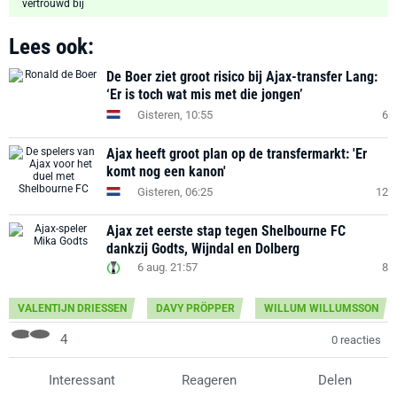
Lees ook:
De Boer ziet groot risico bij Ajax-transfer Lang:
‘Er is toch wat mis met die jongen’
Gisteren, 10:55
6
Ajax heeft groot plan op de transfermarkt: 'Er
komt nog een kanon'
Gisteren, 06:25
12
Ajax zet eerste stap tegen Shelbourne FC
dankzij Godts, Wijndal en Dolberg
6 aug. 21:57
8
VALENTIJN DRIESSEN
DAVY PRÖPPER
WILLUM WILLUMSSON
4
0 reacties
Interessant
Reageren
Delen