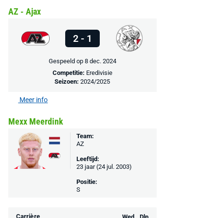
AZ - Ajax
2 - 1
Gespeeld op 8 dec. 2024
Competitie:
Eredivisie
Seizoen:
2024/2025
Meer info
Mexx Meerdink
Team:
AZ
Leeftijd:
23 jaar (24 jul. 2003)
Positie:
S
Carrière
Wed.
Dlp.