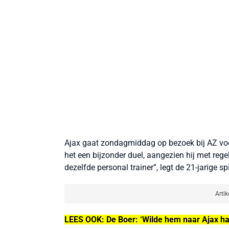
Ajax gaat zondagmiddag op bezoek bij AZ voor
het een bijzonder duel, aangezien hij met re
dezelfde personal trainer”, legt de 21-jarige s
Artik
LEES OOK: De Boer: ‘Wilde hem naar Ajax ha