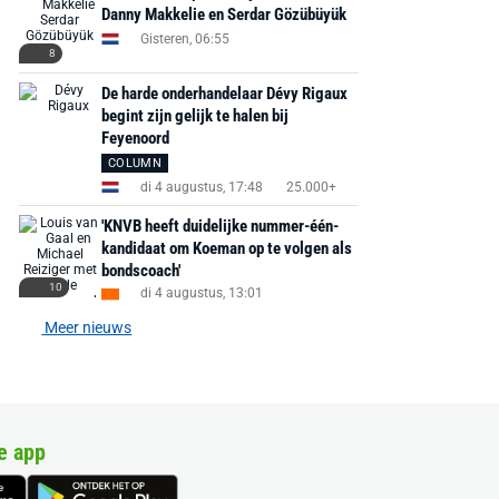
Danny Makkelie en Serdar Gözübüyük
Gisteren, 06:55
8
De harde onderhandelaar Dévy Rigaux
begint zijn gelijk te halen bij
Feyenoord
COLUMN
di 4 augustus, 17:48
25.000+
'KNVB heeft duidelijke nummer-één-
kandidaat om Koeman op te volgen als
bondscoach'
10
di 4 augustus, 13:01
Meer nieuws
e app