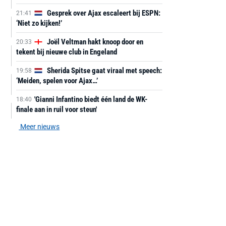
Gesprek over Ajax escaleert bij ESPN:
21:41
‘Niet zo kijken!’
Joël Veltman hakt knoop door en
20:33
tekent bij nieuwe club in Engeland
Sherida Spitse gaat viraal met speech:
19:58
‘Meiden, spelen voor Ajax…’
'Gianni Infantino biedt één land de WK-
18:40
finale aan in ruil voor steun'
Meer nieuws