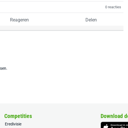
0 reacties
Reageren
Delen
tsen.
Competities
Download d
Eredivisie