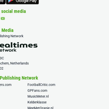
 social media
& Media
blishing Network
20C
nchem, Netherlands
02
 Publishing Network
fers.com
FootballCritic.com
GPFans.com
MusicMeter.nl
Kelderklasse
MeeMetOranje.nl