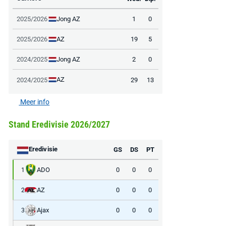
Jong AZ
2025/2026
1
0
AZ
2025/2026
19
5
AANBIEDING -40%
AANBIEDING -19%
Jong AZ
2024/2025
2
0
AZ
2024/2025
29
13
Meer info
MediaMarkt
Adidas
MediaMarkt
EA Sports FC 26 -
F50 Messi Elite Firm
Sonos Arc Ul
Stand Eredivisie 2026/2027
PlayStation 5
Ground Boots Kids
Soundbar Zw
Eredivisie
GS
DS
PT
€ 78,00
€ 888,00
€ 29,99
€ 130,00
€ 
ADO
0
0
0
1
Bekijk deal
Bekijk deal
Bekijk deal
AZ
0
0
0
2
Ajax
0
0
0
3