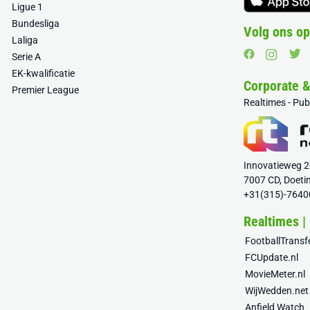
Ligue 1
Bundesliga
Volg ons op
Laliga
Serie A
EK-kwalificatie
Corporate 
Premier League
Realtimes - Pu
Innovatieweg 
7007 CD, Doeti
+31(315)-7640
Realtimes |
FootballTrans
FCUpdate.nl
MovieMeter.nl
WijWedden.net
Anfield Watch