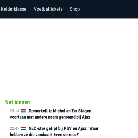
Kelderklasse
Voetbaltickets
Shop
Net binnen
Opmerkelijk: Míchel en Ter Stegen
23:14
voortaan met andere naam genoemd bij Ajax
NEC-ster getipt bij PSV en Ajax: ‘Waar
22:47
hebben ze die vandaan? Even serieus!’