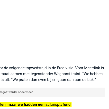
 de volgende topwedstrijd in de Eredivisie. Voor Meerdink is
gelmaat samen met tegenstander Weghorst traint. “We hebben
pits uit. “We praten dan even bij en gaan dan aan de bak.”
el gaat verder onder video
len, maar we hadden een salarisplafond’