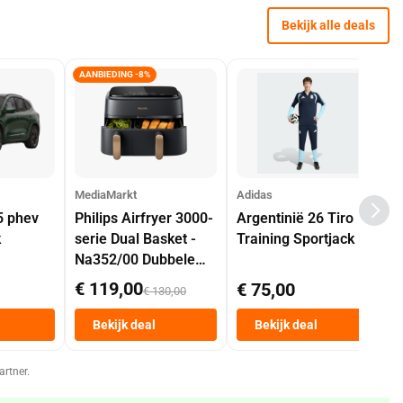
Bekijk alle deals
AANBIEDING -8%
MediaMarkt
Adidas
5 phev
Philips Airfryer 3000-
Argentinië 26 Tiro
k
serie Dual Basket -
Training Sportjack
Na352/00 Dubbele
Mand 9 L Tot 6
€ 119,00
€ 75,00
€ 130,00
Personen
Heteluchtfriteuse
Bekijk deal
Bekijk deal
Zwart
artner.