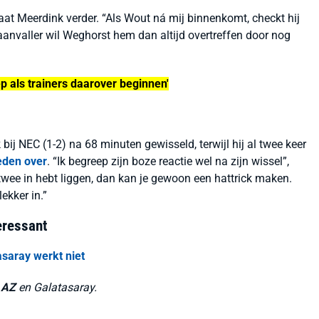
gaat Meerdink verder. “Als Wout ná mij binnenkomt, checkt hij
 aanvaller wil Weghorst hem dan altijd overtreffen door nog
p als trainers daarover beginnen'
j NEC (1-2) na 68 minuten gewisseld, terwijl hij al twee keer
eden over
. “Ik begreep zijn boze reactie wel na zijn wissel”,
l twee in hebt liggen, dan kan je gewoon een hattrick maken.
lekker in.”
teressant
asaray werkt niet
n
AZ
en Galatasaray.