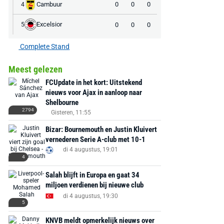
Cambuur
0
0
0
4
Excelsior
0
0
0
5
Complete Stand
Meest gelezen
FCUpdate in het kort: Uitstekend
nieuws voor Ajax in aanloop naar
Shelbourne
2794
Gisteren, 11:55
Bizar: Bournemouth en Justin Kluivert
vernederen Serie A-club met 10-1
di 4 augustus, 19:01
4
Salah blijft in Europa en gaat 34
miljoen verdienen bij nieuwe club
di 4 augustus, 19:30
5
KNVB meldt opmerkelijk nieuws over