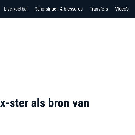
Live voetbal
Schorsingen & blessures
Transfers
Video's
-ster als bron van