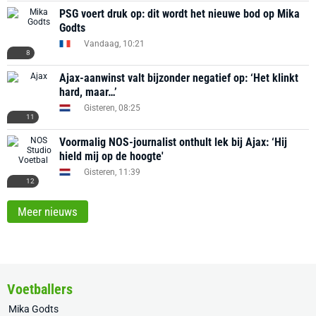
PSG voert druk op: dit wordt het nieuwe bod op Mika
Godts
Vandaag, 10:21
8
Ajax-aanwinst valt bijzonder negatief op: ‘Het klinkt
hard, maar…’
Gisteren, 08:25
11
Voormalig NOS-journalist onthult lek bij Ajax: ‘Hij
hield mij op de hoogte'
Gisteren, 11:39
12
Meer nieuws
Voetballers
Mika Godts