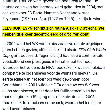
plaats in 1960 en werd gewonnen door Real Madrid. De
laatste editie van het toernooi werd gehouden in 2004, met
een zege voor FC Porto. Namens Nederland wisten
Feyenoord (1970) en Ajax (1972 en 1995) de prijs te winnen.
LEES OOK: ESPN schrikt zich rot na Ajax - FC Utrecht: 'We
hebben drie keer gecontroleerd of dit cijfer klopt'
In 2000 werd het WK voor clubs zoals we dat de afgelopen
jaren hebben gezien, officieel bekend als de
FIFA Club World
Cup
, geïntroduceerd. Tegen die tijd had iedere continentale
voetbalbond een prestigieus internationaal toernooi,
waardoor het volgens de FIFA noodzakelijk was een globale
competitie te organiseren voor de winnaars hiervan. De
eerste editie van het toernooi werd gewonnen door
Corinthians. In 2001 wilde de FIFA opnieuw een WK voor
clubs organiseren, maar door het faillissement van het
marketingbureau ISL ging die editie niet door. In 2005
maakte het toernooi een comeback, waarna het ieder jaar
werd georganiseerd.