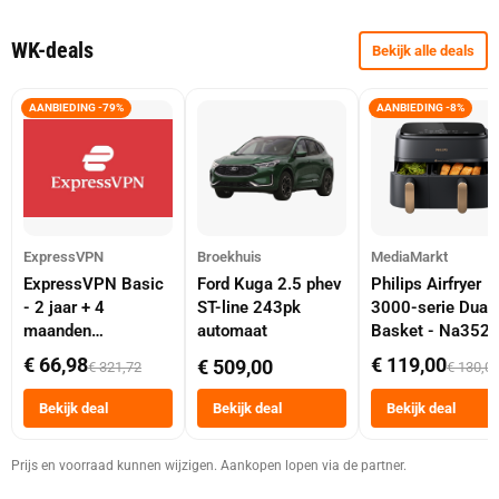
WK-deals
Bekijk alle deals
AANBIEDING -79%
AANBIEDING -8%
ExpressVPN
Broekhuis
MediaMarkt
ExpressVPN Basic
Ford Kuga 2.5 phev
Philips Airfryer
- 2 jaar + 4
ST-line 243pk
3000-serie Dual
maanden
automaat
Basket - Na352
abonnement
Dubbele Mand 9 
€ 66,98
€ 119,00
€ 509,00
€ 321,72
€ 130,0
Tot 6 Personen
Heteluchtfriteus
Bekijk deal
Bekijk deal
Bekijk deal
Zwart
Prijs en voorraad kunnen wijzigen. Aankopen lopen via de partner.