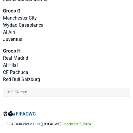
Groep G
Manchester City
Wydad Casablanca
Al Ain
Juventus
Groep H
Real Madrid
Al Hilal
CF Pachuca
Red Bull Salzburg
© FIFA.com
⏰🗳️
#FIFACWC
— FIFA Club World Cup (@FIFACWC)
December 5, 2024