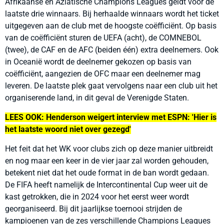
Afrikaanse en Aziatische Champions Leagues geldt voor de
laatste drie winnaars. Bij herhaalde winnaars wordt het ticket
uitgegeven aan de club met de hoogste coëfficiënt. Op basis
van de coëfficiënt sturen de UEFA (acht), de COMNEBOL
(twee), de CAF en de AFC (beiden één) extra deelnemers. Ook
in Oceanië wordt de deelnemer gekozen op basis van
coëfficiënt, aangezien de OFC maar een deelnemer mag
leveren. De laatste plek gaat vervolgens naar een club uit het
organiserende land, in dit geval de Verenigde Staten.
LEES OOK: Henderson weigert interview met ESPN: 'Hier is
het laatste woord niet over gezegd'
Het feit dat het WK voor clubs zich op deze manier uitbreidt
en nog maar een keer in de vier jaar zal worden gehouden,
betekent niet dat het oude format in de ban wordt gedaan.
De FIFA heeft namelijk de Intercontinental Cup weer uit de
kast getrokken, die in 2024 voor het eerst weer wordt
georganiseerd. Bij dit jaarlijkse toernooi strijden de
kampioenen van de zes verschillende Champions Leagues