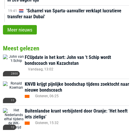
'Scharrel van Sparta-aanvaller verklapt lucratieve
19:41
transfer naar Dubai'
Meer nieuws
Meest gelezen
FCUpdate in het kort: John van 't Schip wordt
bondscoach van Kazachstan
Vandaag, 13:02
2800
KNVB krijgt pijnlijke boodschap tijdens zoektocht naar
nieuwe bondscoach
Gisteren, 06:25
11
Buitenlandse krant verbijsterd door Oranje: ‘Het heeft
iets zieligs’
Gisteren, 15:32
12