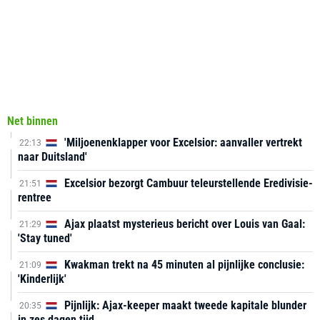
Net binnen
'Miljoenenklapper voor Excelsior: aanvaller vertrekt
22:13
naar Duitsland'
Excelsior bezorgt Cambuur teleurstellende Eredivisie-
21:51
rentree
Ajax plaatst mysterieus bericht over Louis van Gaal:
21:29
'Stay tuned'
Kwakman trekt na 45 minuten al pijnlijke conclusie:
21:09
'Kinderlijk'
Pijnlijk: Ajax-keeper maakt tweede kapitale blunder
20:35
in zes dagen tijd