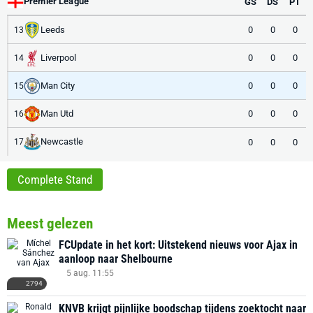
Premier League
GS
DS
PT
Leeds
0
0
0
13
Liverpool
0
0
0
14
Man City
0
0
0
15
Man Utd
0
0
0
16
Newcastle
0
0
0
17
Complete Stand
Meest gelezen
FCUpdate in het kort: Uitstekend nieuws voor Ajax in
aanloop naar Shelbourne
5 aug. 11:55
2794
KNVB krijgt pijnlijke boodschap tijdens zoektocht naar