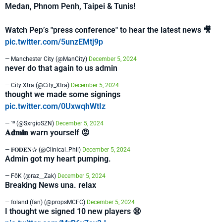
Medan, Phnom Penh, Taipei & Tunis!
Watch Pep’s "press conference" to hear the latest news 🎥
pic.twitter.com/5unzEMtj9p
— Manchester City (@ManCity)
December 5, 2024
never do that again to us admin
— City Xtra (@City_Xtra)
December 5, 2024
thought we made some signings
pic.twitter.com/0UxwqhWtIz
— ¹⁰ (@SxrgioSZN)
December 5, 2024
𝐀𝐝𝐦𝐢𝐧 warn yourself 😡
— 𝐅𝐎𝐃𝐄𝐍✰ (@Clinical_Phil)
December 5, 2024
Admin got my heart pumping.
— FöK (@raz__Zak)
December 5, 2024
Breaking News una. relax
— foland (fan) (@propsMCFC)
December 5, 2024
I thought we signed 10 new players 😫