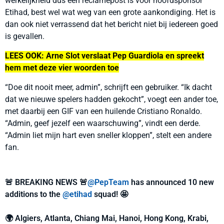
werkelijkheid dus een reclamepost is voor hoofdsponsor
Etihad, best wel wat weg van een grote aankondiging. Het is
dan ook niet verrassend dat het bericht niet bij iedereen goed
is gevallen.
LEES OOK: Arne Slot verslaat Pep Guardiola en spreekt
hem met deze vier woorden toe
“Doe dit nooit meer, admin”, schrijft een gebruiker. “Ik dacht
dat we nieuwe spelers hadden gekocht”, voegt een ander toe,
met daarbij een GIF van een huilende Cristiano Ronaldo.
“Admin, geef jezelf een waarschuwing”, vindt een derde.
“Admin liet mijn hart even sneller kloppen”, stelt een andere
fan.
🚨 BREAKING NEWS 🚨
@PepTeam
has announced 10 new
additions to the
@etihad
squad! 🤩
🌍 Algiers, Atlanta, Chiang Mai, Hanoi, Hong Kong, Krabi,