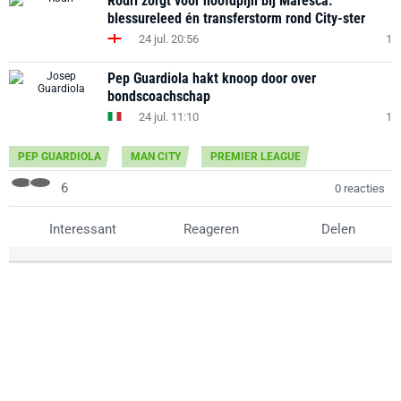
Rodri zorgt voor hoofdpijn bij Maresca:
blessureleed én transferstorm rond City-ster
24 jul. 20:56
1
Pep Guardiola hakt knoop door over
bondscoachschap
24 jul. 11:10
1
PEP GUARDIOLA
MAN CITY
PREMIER LEAGUE
6
0 reacties
Interessant
Reageren
Delen