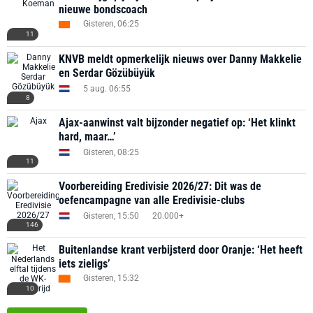
nieuwe bondscoach
Gisteren, 06:25
11
KNVB meldt opmerkelijk nieuws over Danny Makkelie
en Serdar Gözübüyük
5 aug. 06:55
8
Ajax-aanwinst valt bijzonder negatief op: ‘Het klinkt
hard, maar…’
Gisteren, 08:25
11
Voorbereiding Eredivisie 2026/27: Dit was de
oefencampagne van alle Eredivisie-clubs
Gisteren, 15:50
20.000+
146
Buitenlandse krant verbijsterd door Oranje: ‘Het heeft
iets zieligs’
Gisteren, 15:32
10