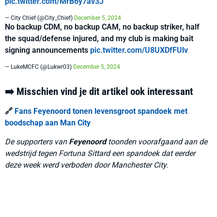
pic.twitter.com/MrB6y7av3J
— City Chief (@City_Chief)
December 5, 2024
No backup CDM, no backup CAM, no backup striker, half
the squad/defense injured, and my club is making bait
signing announcements
pic.twitter.com/U8UXDfFUlv
— LukeMCFC (@Lukwr03)
December 5, 2024
➡️ Misschien vind je dit artikel ook interessant
🔗
Fans Feyenoord tonen levensgroot spandoek met
boodschap aan Man City
De supporters van
Feyenoord
toonden voorafgaand aan de
wedstrijd tegen Fortuna Sittard een spandoek dat eerder
deze week werd verboden door Manchester City.