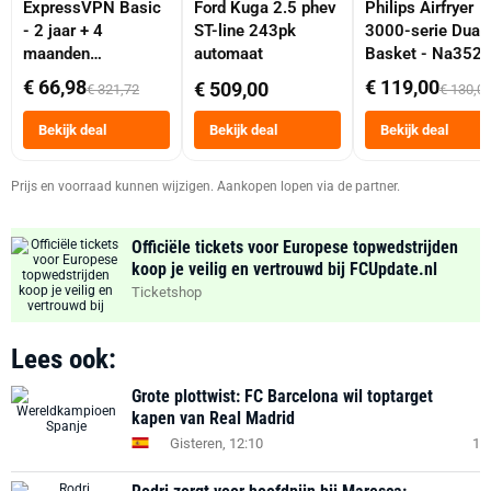
ExpressVPN Basic
Ford Kuga 2.5 phev
Philips Airfryer
- 2 jaar + 4
ST-line 243pk
3000-serie Dual
maanden
automaat
Basket - Na352
abonnement
Dubbele Mand 9 
€ 66,98
€ 119,00
€ 509,00
€ 321,72
€ 130,0
Tot 6 Personen
Heteluchtfriteus
Bekijk deal
Bekijk deal
Bekijk deal
Zwart
Prijs en voorraad kunnen wijzigen. Aankopen lopen via de partner.
Officiële tickets voor Europese topwedstrijden
koop je veilig en vertrouwd bij FCUpdate.nl
Ticketshop
Lees ook:
Grote plottwist: FC Barcelona wil toptarget
kapen van Real Madrid
Gisteren, 12:10
1