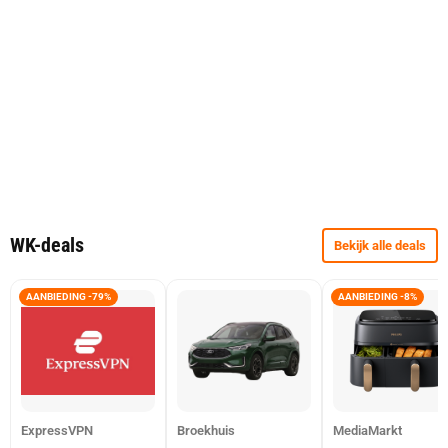
WK-deals
Bekijk alle deals
AANBIEDING -79%
AANBIEDING -8%
ExpressVPN
Broekhuis
MediaMarkt