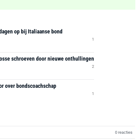
 dagen op bij Italiaanse bond
1
losse schroeven door nieuwe onthullingen
2
or over bondscoachschap
1
0 reacties