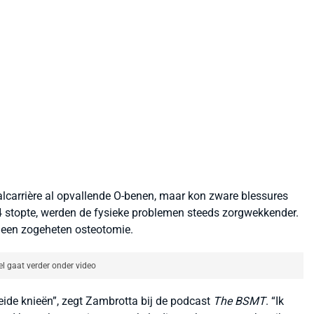
alcarrière al opvallende O-benen, maar kon zware blessures
4 stopte, werden de fysieke problemen steeds zorgwekkender.
e: een zogeheten osteotomie.
el gaat verder onder video
ide knieën”, zegt Zambrotta bij de podcast
The BSMT
. “Ik