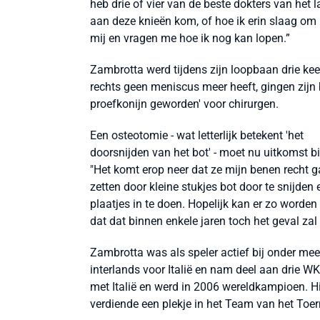
heb drie of vier van de beste dokters van het 
aan deze knieën kom, of hoe ik erin slaag om n
mij en vragen me hoe ik nog kan lopen.”
Zambrotta werd tijdens zijn loopbaan drie kee
rechts geen meniscus meer heeft, gingen zijn 
proefkonijn geworden' voor chirurgen.
Een osteotomie - wat letterlijk betekent 'het
doorsnijden van het bot' - moet nu uitkomst b
"Het komt erop neer dat ze mijn benen recht 
zetten door kleine stukjes bot door te snijden 
plaatjes in te doen. Hopelijk kan er zo worden
dat dat binnen enkele jaren toch het geval zal z
Zambrotta was als speler actief bij onder mee
interlands voor Italië en nam deel aan drie WK
met Italië en werd in 2006 wereldkampioen. Hi
verdiende een plekje in het Team van het Toer