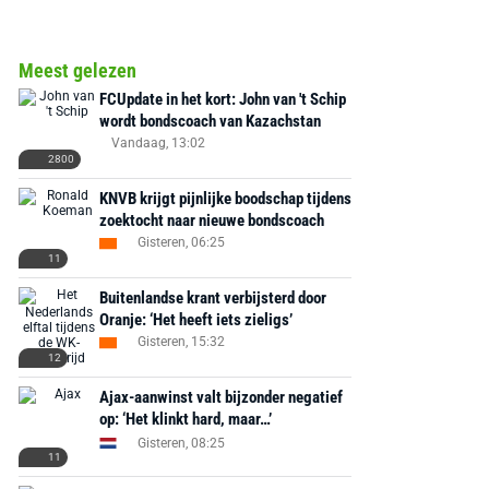
Meest gelezen
FCUpdate in het kort: John van 't Schip
wordt bondscoach van Kazachstan
Vandaag, 13:02
2800
KNVB krijgt pijnlijke boodschap tijdens
zoektocht naar nieuwe bondscoach
Gisteren, 06:25
11
Buitenlandse krant verbijsterd door
Oranje: ‘Het heeft iets zieligs’
Gisteren, 15:32
12
Ajax-aanwinst valt bijzonder negatief
op: ‘Het klinkt hard, maar…’
Gisteren, 08:25
11