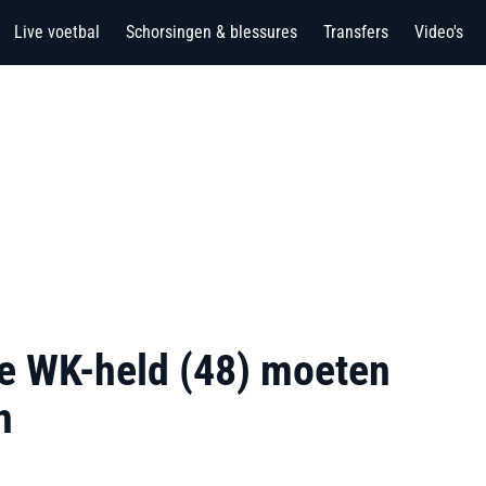
Live voetbal
Schorsingen & blessures
Transfers
Video's
se WK-held (48) moeten
n