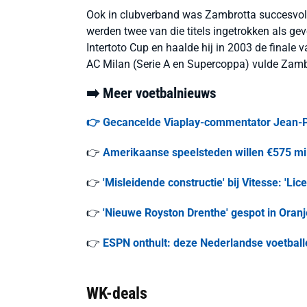
Ook in clubverband was Zambrotta succesvol. 
werden twee van die titels ingetrokken als gev
Intertoto Cup en haalde hij in 2003 de final
AC Milan (Serie A en Supercoppa) vulde Zambr
➡️ Meer voetbalnieuws
👉 Gecancelde Viaplay-commentator Jean-Pau
👉
Amerikaanse speelsteden willen €575 mil
👉
'Misleidende constructie' bij Vitesse: 'L
👉
'Nieuwe Royston Drenthe' gespot in Oranje:
👉
ESPN onthult: deze Nederlandse voetball
WK-deals