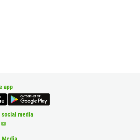
e app
 social media
& Media