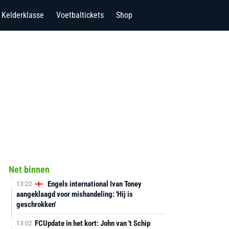
Kelderklasse
Voetbaltickets
Shop
Net binnen
Engels international Ivan Toney
13:22
aangeklaagd voor mishandeling: 'Hij is
geschrokken'
FCUpdate in het kort: John van 't Schip
13:02