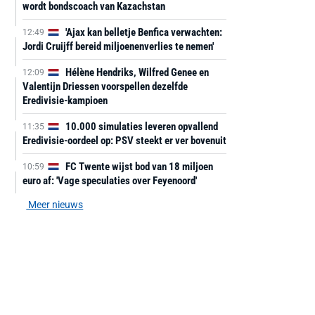
wordt bondscoach van Kazachstan
'Ajax kan belletje Benfica verwachten:
12:49
Jordi Cruijff bereid miljoenenverlies te nemen'
Hélène Hendriks, Wilfred Genee en
12:09
Valentijn Driessen voorspellen dezelfde
Eredivisie-kampioen
10.000 simulaties leveren opvallend
11:35
Eredivisie-oordeel op: PSV steekt er ver bovenuit
FC Twente wijst bod van 18 miljoen
10:59
euro af: 'Vage speculaties over Feyenoord'
Meer nieuws