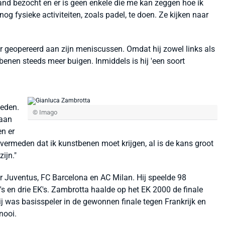
land bezocht en er is geen enkele die me kan zeggen hoe ik
og fysieke activiteiten, zoals padel, te doen. Ze kijken naar
r geopereerd aan zijn meniscussen. Omdat hij zowel links als
benen steeds meer buigen. Inmiddels is hij 'een soort
ieden.
© Imago
gaan
en er
 vermeden dat ik kunstbenen moet krijgen, al is de kans groot
ijn."
r Juventus, FC Barcelona en AC Milan. Hij speelde 98
's en drie EK's. Zambrotta haalde op het EK 2000 de finale
j was basisspeler in de gewonnen finale tegen Frankrijk en
nooi.