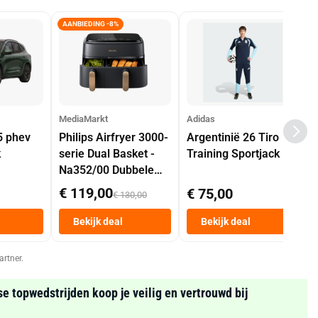
AANBIEDING -8%
MediaMarkt
Adidas
5 phev
Philips Airfryer 3000-
Argentinië 26 Tiro
k
serie Dual Basket -
Training Sportjack
Na352/00 Dubbele
Mand 9 L Tot 6
€ 119,00
€ 75,00
€ 130,00
Personen
Heteluchtfriteuse
Bekijk deal
Bekijk deal
Zwart
artner.
se topwedstrijden koop je veilig en vertrouwd bij