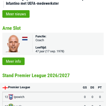
Infantino met UEFA-medewerkster
Meer nieuws
Arne Slot
Functie:
Coach
Leeftijd:
47 jaar (17 sep. 1978)
Meer info
Stand Premier League 2026/2027
Premier League
GS
DS
PT
Ipswich
0
0
0
12