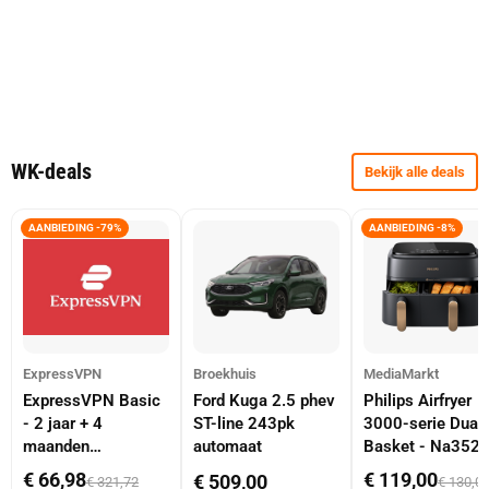
WK-deals
Bekijk alle deals
AANBIEDING -79%
AANBIEDING -8%
ExpressVPN
Broekhuis
MediaMarkt
ExpressVPN Basic
Ford Kuga 2.5 phev
Philips Airfryer
- 2 jaar + 4
ST-line 243pk
3000-serie Dual
maanden
automaat
Basket - Na352
abonnement
Dubbele Mand 9 
€ 66,98
€ 119,00
€ 509,00
€ 321,72
€ 130,0