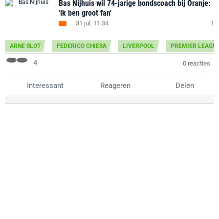
Bas Nijhuis wil 74-jarige bondscoach bij Oranje:
'Ik ben groot fan'
31 jul. 11:34
1
ARNE SLOT
FEDERICO CHIESA
LIVERPOOL
PREMIER LEAGU
4
0 reacties
Interessant
Reageren
Delen