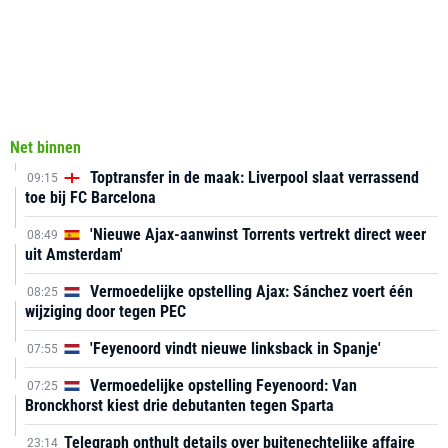
Net binnen
Toptransfer in de maak: Liverpool slaat verrassend
09:15
toe bij FC Barcelona
'Nieuwe Ajax-aanwinst Torrents vertrekt direct weer
08:49
uit Amsterdam'
Vermoedelijke opstelling Ajax: Sánchez voert één
08:25
wijziging door tegen PEC
'Feyenoord vindt nieuwe linksback in Spanje'
07:55
Vermoedelijke opstelling Feyenoord: Van
07:25
Bronckhorst kiest drie debutanten tegen Sparta
Telegraph onthult details over buitenechtelijke affaire
23:14