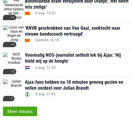
Buitenlandse krant verbijsterd door Oranje: ‘Het heeft
iets zieligs’
6 aug. 15:32
12
'KNVB geschrokken van Van Gaal, zoektocht naar
nieuwe bondscoach vertraagd'
Gisteren, 16:10
14
Voormalig NOS-journalist onthult lek bij Ajax: ‘Hij
hield mij op de hoogte'
6 aug. 11:39
12
Ajax-fans hebben na 10 minuten genoeg gezien en
vellen oordeel over Julian Brandt
6 aug. 21:45
5
Meer nieuws