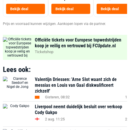
Tot 6 Personen
Heteluchtfriteus
Bekijk deal
Bekijk deal
Bekijk deal
Zwart
Prijs en voorraad kunnen wijzigen. Aankopen lopen via de partner.
Officiële tickets voor Europese topwedstrijden
koop je veilig en vertrouwd bij FCUpdate.nl
Ticketshop
Lees ook:
Valentijn Driessen: 'Arne Slot waant zich de
messias en Louis van Gaal diskwalificeert
zichzelf'
Gisteren, 08:32
1
Liverpool neemt duidelijk besluit over verkoop
Cody Gakpo
2 aug. 11:25
2