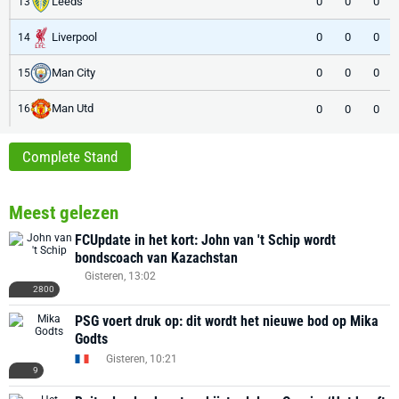
Leeds
0
0
0
13
Liverpool
0
0
0
14
Man City
0
0
0
15
Man Utd
0
0
0
16
Complete Stand
Meest gelezen
FCUpdate in het kort: John van 't Schip wordt
bondscoach van Kazachstan
Gisteren, 13:02
2800
PSG voert druk op: dit wordt het nieuwe bod op Mika
Godts
Gisteren, 10:21
9