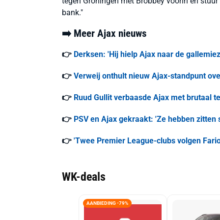
tegen Groningen met Brobbey voorin en stuur 
bank."
➡️ Meer Ajax nieuws
👉
Derksen: 'Hij hielp Ajax naar de gallemiez
👉
Verweij onthult nieuw Ajax-standpunt ove
👉
Ruud Gullit verbaasde Ajax met brutaal te
👉
PSV en Ajax gekraakt: 'Ze hebben zitten 
👉
'Twee Premier League-clubs volgen Fariol
WK-deals
AANBIEDING -79%