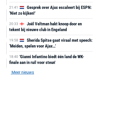
Gesprek over Ajax escaleert bij ESPN:
21:41
‘Niet zo kijken!’
Joël Veltman hakt knoop door en
20:33
tekent bij nieuwe club in Engeland
Sherida Spitse gaat viraal met speech:
19:58
‘Meiden, spelen voor Ajax…’
'Gianni Infantino biedt één land de WK-
18:40
finale aan in ruil voor steun'
Meer nieuws