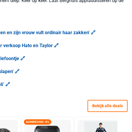
hem diep. Keer op keer. Laat Berghuis applaudisseren op de
en en zijn vrouw vult ordinair haar zakken' 🔗
r verkoop Hato en Taylor 🔗
lefoontje 🔗
slapen' 🔗
i’ 🔗
Bekijk alle deals
AANBIEDING -8%