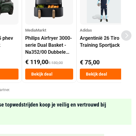
MediaMarkt
Adidas
5 phev
Philips Airfryer 3000-
Argentinië 26 Tiro
k
serie Dual Basket -
Training Sportjack
Na352/00 Dubbele
Mand 9 L Tot 6
€ 119,00
€ 75,00
€ 130,00
Personen
Heteluchtfriteuse
Bekijk deal
Bekijk deal
Zwart
artner.
se topwedstrijden koop je veilig en vertrouwd bij