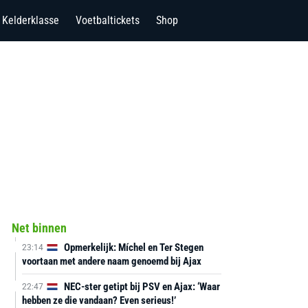
Kelderklasse
Voetbaltickets
Shop
Net binnen
Opmerkelijk: Míchel en Ter Stegen
23:14
voortaan met andere naam genoemd bij Ajax
NEC-ster getipt bij PSV en Ajax: ‘Waar
22:47
hebben ze die vandaan? Even serieus!’