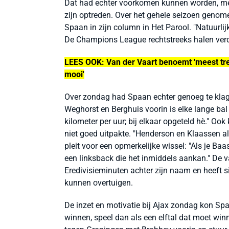
Dat had echter voorkomen kunnen worden, mee
zijn optreden. Over het gehele seizoen genomen
Spaan in zijn column in Het Parool. "Natuurlij
De Champions League rechtstreeks halen verdi
LEES OOK: Van der Vaart benoemt 'meest tr
mooi'
Over zondag had Spaan echter genoeg te klagen
Weghorst en Berghuis voorin is elke lange bal
kilometer per uur; bij elkaar opgeteld hè." Ook
niet goed uitpakte. "Henderson en Klaassen al
pleit voor een opmerkelijke wissel: "Als je Baa
een linksback die het inmiddels aankan." De 
Eredivisieminuten achter zijn naam en heeft si
kunnen overtuigen.
De inzet en motivatie bij Ajax zondag kon Spaa
winnen, speel dan als een elftal dat moet winne