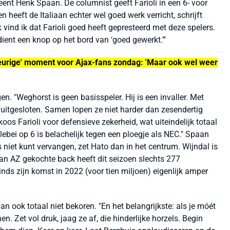
nt Henk Spaan. De columnist geeft Farioli in een 6- voor
 heeft de Italiaan echter wel goed werk verricht, schrijft
k vind ik dat Farioli goed heeft gepresteerd met deze spelers.
ent een knop op het bord van ‘goed gewerkt.’"
eurige' moment voor Ajax-fans zondag: 'Maar ook wel weer
. "Weghorst is geen basisspeler. Hij is een invaller. Met
 uitgesloten. Samen lopen ze niet harder dan zesendertig
 koos Farioli voor defensieve zekerheid, wat uiteindelijk totaal
lebei op 6 is belachelijk tegen een ploegje als NEC." Spaan
s niet kunt vervangen, zet Hato dan in het centrum. Wijndal is
van AZ gekochte back heeft dit seizoen slechts 277
nds zijn komst in 2022 (voor tien miljoen) eigenlijk amper
n ook totaal niet bekoren. "En het belangrijkste: als je móét
n. Zet vol druk, jaag ze af, die hinderlijke horzels. Begin