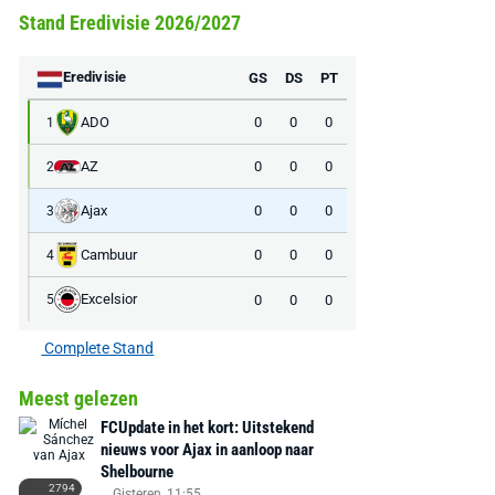
Stand Eredivisie 2026/2027
Eredivisie
GS
DS
PT
ADO
0
0
0
1
AZ
0
0
0
2
Ajax
0
0
0
3
Cambuur
0
0
0
4
Excelsior
0
0
0
5
Complete Stand
Meest gelezen
FCUpdate in het kort: Uitstekend
nieuws voor Ajax in aanloop naar
AANBIEDING -40%
AANBIEDING -19%
Shelbourne
2794
Gisteren, 11:55