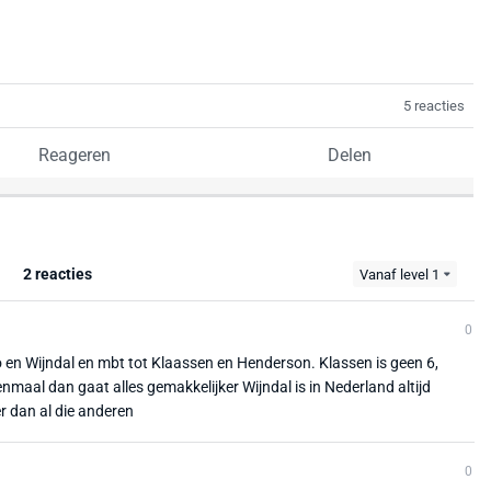
5 reacties
Reageren
Delen
2 reacties
Vanaf level 1
0
o en Wijndal en mbt tot Klaassen en Henderson. Klassen is geen 6,
enmaal dan gaat alles gemakkelijker Wijndal is in Nederland altijd
r dan al die anderen
0