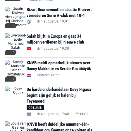
Bizar: Bournemouth en Justin Kluivert
vernederen Serie A-club met 10-1
di 4 augustus, 19:01
4
MediaMarkt
Adidas
MediaMarkt
Salah blijft in Europa en gaat 34
EA Sports FC 26 -
F50 Messi Elite Firm
Sonos Arc Ul
miljoen verdienen bij nieuwe club
PlayStation 5
Ground Boots Kids
Soundbar Zw
di 4 augustus, 19:30
5
€ 78,00
€ 888,00
€ 29,99
€ 130,00
€ 
KNVB meldt opmerkelijk nieuws over
Danny Makkelie en Serdar Gözübüyük
Bekijk deal
Bekijk deal
Bekijk deal
Gisteren, 06:55
8
De harde onderhandelaar Dévy Rigaux
begint zijn gelijk te halen bij
Feyenoord
COLUMN
di 4 augustus, 17:48
25.000+
'KNVB heeft duidelijke nummer-één-
kandidaat om Koeman op te volgen als