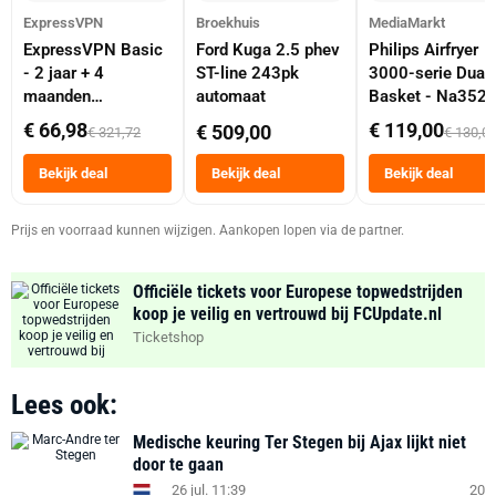
ExpressVPN
Broekhuis
MediaMarkt
ExpressVPN Basic
Ford Kuga 2.5 phev
Philips Airfryer
- 2 jaar + 4
ST-line 243pk
3000-serie Dual
maanden
automaat
Basket - Na352
abonnement
Dubbele Mand 9 
€ 66,98
€ 119,00
€ 509,00
€ 321,72
€ 130,0
Tot 6 Personen
Heteluchtfriteus
Bekijk deal
Bekijk deal
Bekijk deal
Zwart
Prijs en voorraad kunnen wijzigen. Aankopen lopen via de partner.
Officiële tickets voor Europese topwedstrijden
koop je veilig en vertrouwd bij FCUpdate.nl
Ticketshop
Lees ook:
Medische keuring Ter Stegen bij Ajax lijkt niet
door te gaan
26 jul. 11:39
20