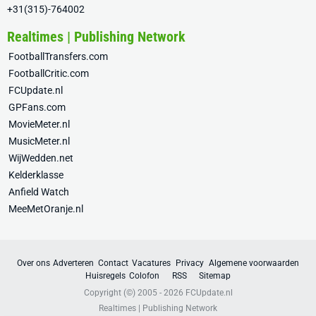
+31(315)-764002
Realtimes | Publishing Network
FootballTransfers.com
FootballCritic.com
FCUpdate.nl
GPFans.com
MovieMeter.nl
MusicMeter.nl
WijWedden.net
Kelderklasse
Anfield Watch
MeeMetOranje.nl
Over ons
Adverteren
Contact
Vacatures
Privacy
Algemene voorwaarden
Huisregels
Colofon
RSS
Sitemap
Copyright (©) 2005 - 2026
FCUpdate.nl
Realtimes | Publishing Network