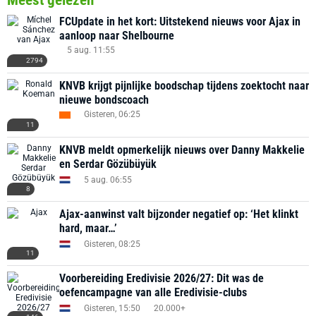
Meest gelezen
FCUpdate in het kort: Uitstekend nieuws voor Ajax in
aanloop naar Shelbourne
5 aug. 11:55
2794
KNVB krijgt pijnlijke boodschap tijdens zoektocht naar
nieuwe bondscoach
Gisteren, 06:25
11
KNVB meldt opmerkelijk nieuws over Danny Makkelie
en Serdar Gözübüyük
5 aug. 06:55
8
Ajax-aanwinst valt bijzonder negatief op: ‘Het klinkt
hard, maar…’
Gisteren, 08:25
11
Voorbereiding Eredivisie 2026/27: Dit was de
oefencampagne van alle Eredivisie-clubs
Gisteren, 15:50
20.000+