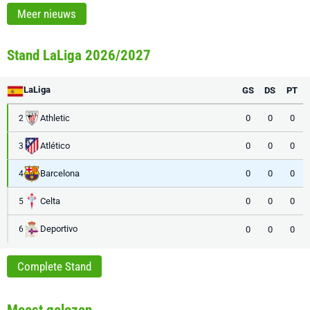
Meer nieuws
Stand LaLiga 2026/2027
LaLiga
GS
DS
PT
Athletic
0
0
0
2
Atlético
0
0
0
3
Barcelona
0
0
0
4
Celta
0
0
0
5
Deportivo
0
0
0
6
Complete Stand