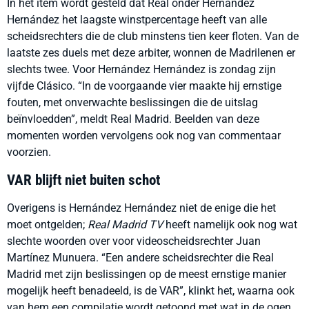
In het item wordt gesteld dat Real onder Hernández
Hernández het laagste winstpercentage heeft van alle
scheidsrechters die de club minstens tien keer floten. Van de
laatste zes duels met deze arbiter, wonnen de Madrilenen er
slechts twee. Voor Hernández Hernández is zondag zijn
vijfde Clásico. “In de voorgaande vier maakte hij ernstige
fouten, met onverwachte beslissingen die de uitslag
beïnvloedden”, meldt Real Madrid. Beelden van deze
momenten worden vervolgens ook nog van commentaar
voorzien.
VAR blijft niet buiten schot
Overigens is Hernández Hernández niet de enige die het
moet ontgelden;
Real Madrid TV
heeft namelijk ook nog wat
slechte woorden over voor videoscheidsrechter Juan
Martínez Munuera. “Een andere scheidsrechter die Real
Madrid met zijn beslissingen op de meest ernstige manier
mogelijk heeft benadeeld, is de VAR”, klinkt het, waarna ook
van hem een compilatie wordt getoond met wat in de ogen