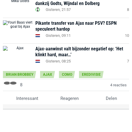
dankzij Godts, Wijndal en Dolberg
Gisteren, 21:57
8
Pikante transfer van Ajax naar PSV? ESPN
speculeert hardop
Gisteren, 09:11
10
Ajax-aanwinst valt bijzonder negatief op: ‘Het
klinkt hard, maar…’
Gisteren, 08:25
7
BRIAN BROBBEY
AJAX
COMO
EREDIVISIE
8
4 reacties
Interessant
Reageren
Delen