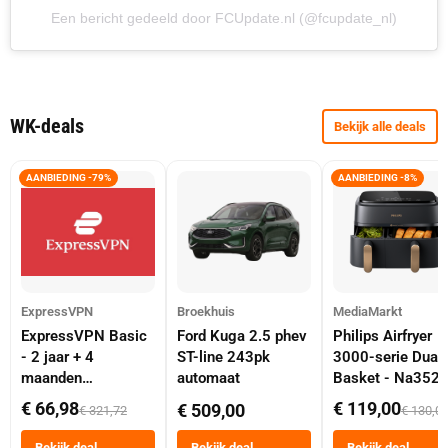
Een bericht gedeeld door FCUpdate.nl (@fcupdate_nl)
WK-deals
Bekijk alle deals
AANBIEDING -79%
AANBIEDING -8%
ExpressVPN
Broekhuis
MediaMarkt
ExpressVPN Basic
Ford Kuga 2.5 phev
Philips Airfryer
- 2 jaar + 4
ST-line 243pk
3000-serie Dual
maanden
automaat
Basket - Na352
abonnement
Dubbele Mand 9 
€ 66,98
€ 119,00
€ 509,00
€ 321,72
€ 130,0
Tot 6 Personen
Heteluchtfriteus
Bekijk deal
Bekijk deal
Bekijk deal