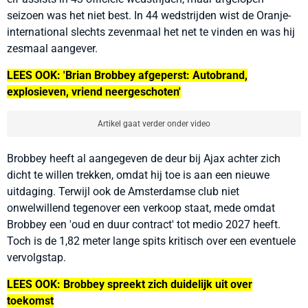
seizoen was het niet best. In 44 wedstrijden wist de Oranje-
international slechts zevenmaal het net te vinden en was hij
zesmaal aangever.
LEES OOK: 'Brian Brobbey afgeperst: Autobrand,
explosieven, vriend neergeschoten'
Artikel gaat verder onder video
Brobbey heeft al aangegeven de deur bij Ajax achter zich
dicht te willen trekken, omdat hij toe is aan een nieuwe
uitdaging. Terwijl ook de Amsterdamse club niet
onwelwillend tegenover een verkoop staat, mede omdat
Brobbey een 'oud en duur contract' tot medio 2027 heeft.
Toch is de 1,82 meter lange spits kritisch over een eventuele
vervolgstap.
LEES OOK: Brobbey spreekt zich duidelijk uit over
toekomst