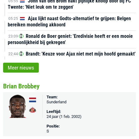
John van den Brom hakt pijnlijke knoop door bij FC
05:55
Twente: 'Niet leuk om te zeggen'
Ajax lijkt naast Godts-alternatief te grijpen: Belgen
05:25
bereiken mondeling akkoord
Ronald de Boer geniet: 'Eredivisie heeft er een mooie
23:09
persoonlijkheid bij gekregen'
Brandt: 'Keuze voor Ajax niet met mijn hoofd gemaakt'
22:44
Meer nieuws
Brian Brobbey
Team:
Sunderland
Leeftijd:
24 jaar (1 feb. 2002)
Positie:
S