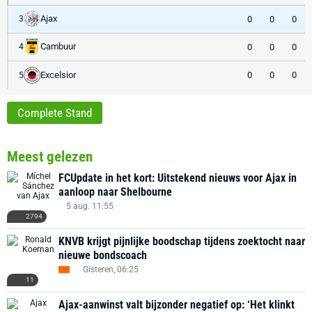
Ajax
0
0
0
3
Cambuur
0
0
0
4
Excelsior
0
0
0
5
Complete Stand
Meest gelezen
FCUpdate in het kort: Uitstekend nieuws voor Ajax in
aanloop naar Shelbourne
5 aug. 11:55
2794
KNVB krijgt pijnlijke boodschap tijdens zoektocht naar
nieuwe bondscoach
Gisteren, 06:25
11
Ajax-aanwinst valt bijzonder negatief op: ‘Het klinkt