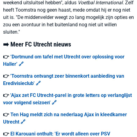
weekend uitsluitsel hebben", aldus
Voetbal International
. Zelf
heeft Toornstra nog geen haast, mede omdat hij er nog niet
uit is. "
De middenvelder weegt zo lang mogelijk zijn opties en
zou een avontuur in het buitenland nog niet uit willen
sluiten."
➡️ Meer FC Utrecht nieuws
👉
‘Dortmund om tafel met Utrecht over oplossing voor
Haller’ 🔗
👉
'Toornstra ontvangt zeer binnenkort aanbieding van
Eredivisieclub' 🔗
👉
'Ajax zet FC Utrecht-parel in grote letters op verlanglijst
voor volgend seizoen' 🔗
👉
Ten Hag meldt zich na nederlaag Ajax in kleedkamer
Utrecht 🔗
👉
El Karouani onthult: 'Er wordt alleen over PSV