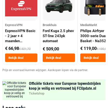
ExpressVPN
Broekhuis
MediaMarkt
ExpressVPN Basic
Ford Kuga 2.5 phev
Philips Airfryer
- 2 jaar + 4
ST-line 243pk
3000-serie Dual
maanden
automaat
Basket - Na352
abonnement
Dubbele Mand 9 
€ 66,98
€ 119,00
€ 509,00
€ 321,72
€ 130,0
Tot 6 Personen
Heteluchtfriteus
Bekijk deal
Bekijk deal
Bekijk deal
Zwart
Prijs en voorraad kunnen wijzigen. Aankopen lopen via de partner.
Officiële tickets voor Europese topwedstrijden
koop je veilig en vertrouwd bij FCUpdate.nl
Ticketshop