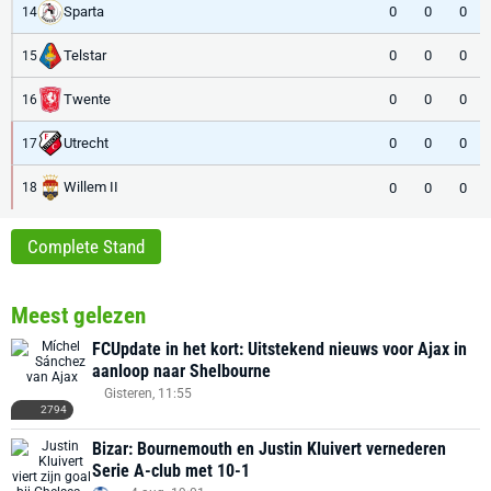
Sparta
0
0
0
14
Telstar
0
0
0
15
Twente
0
0
0
16
Utrecht
0
0
0
17
Willem II
0
0
0
18
Complete Stand
Meest gelezen
FCUpdate in het kort: Uitstekend nieuws voor Ajax in
aanloop naar Shelbourne
Gisteren, 11:55
2794
Bizar: Bournemouth en Justin Kluivert vernederen
Serie A-club met 10-1