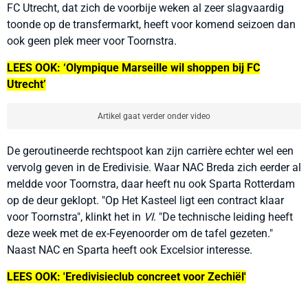
FC Utrecht, dat zich de voorbije weken al zeer slagvaardig
toonde op de transfermarkt, heeft voor komend seizoen dan
ook geen plek meer voor Toornstra.
LEES OOK: ‘Olympique Marseille wil shoppen bij FC
Utrecht’
Artikel gaat verder onder video
De geroutineerde rechtspoot kan zijn carrière echter wel een
vervolg geven in de Eredivisie. Waar NAC Breda zich eerder al
meldde voor Toornstra, daar heeft nu ook Sparta Rotterdam
op de deur geklopt. "Op Het Kasteel ligt een contract klaar
voor Toornstra", klinkt het in
VI
. "De technische leiding heeft
deze week met de ex-Feyenoorder om de tafel gezeten."
Naast NAC en Sparta heeft ook Excelsior interesse.
LEES OOK: 'Eredivisieclub concreet voor Zechiël'