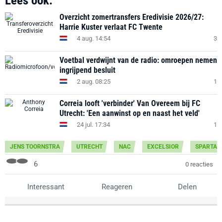
Lees ook:
Overzicht zomertransfers Eredivisie 2026/27:
Harrie Kuster verlaat FC Twente
4 aug. 14:54
3
Voetbal verdwijnt van de radio: omroepen nemen
ingrijpend besluit
2 aug. 08:25
1
Correia looft 'verbinder' Van Overeem bij FC
Utrecht: 'Een aanwinst op en naast het veld'
24 jul. 17:34
1
JENS TOORNSTRA
UTRECHT
NAC
EXCELSIOR
SPARTA
6
0 reacties
Interessant
Reageren
Delen