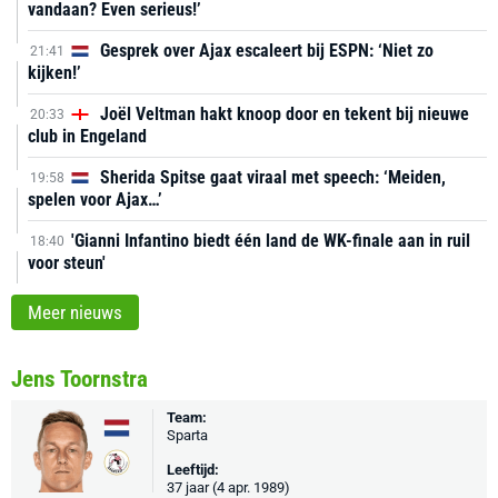
vandaan? Even serieus!’
Gesprek over Ajax escaleert bij ESPN: ‘Niet zo
21:41
kijken!’
Joël Veltman hakt knoop door en tekent bij nieuwe
20:33
club in Engeland
Sherida Spitse gaat viraal met speech: ‘Meiden,
19:58
spelen voor Ajax…’
'Gianni Infantino biedt één land de WK-finale aan in ruil
18:40
voor steun'
Meer nieuws
Jens Toornstra
Team:
Sparta
Leeftijd:
37 jaar (4 apr. 1989)