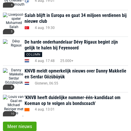
4 aug. 19:01
4
Salah blijft in Europa en gaat 34 miljoen verdienen bij
nieuwe club
4 aug. 19:30
5
De harde onderhandelaar Dévy Rigaux begint zijn
gelijk te halen bij Feyenoord
COLUMN
4 aug. 17:48
25.000+
KNVB meldt opmerkelijk nieuws over Danny Makkelie
en Serdar Gözübüyük
Gisteren, 06:55
8
'KNVB heeft duidelijke nummer-één-kandidaat om
Koeman op te volgen als bondscoach'
4 aug. 13:01
10
Meer nieuws