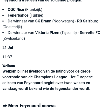
Feyenoord treft één van de volgende ploegen:
OGC Nice
(Frankrijk)
Fenerbahce
(Turkije)
De winnaar van
SK Brann
(Noorwegen) -
RB Salzburg
(Oostenrijk)
De winnaar van
Viktoria Plzen
(Tsjechië) -
Servette FC
(Zwitserland)
21 Jul
11:37
Welkom
Welkom bij het liveblog van de loting voor de derde
voorronde van de Champions League. Het Europese
seizoen van Feyenoord begint over twee weken en
vandaag wordt bekend wie de tegenstander wordt.
➡️ Meer Feyenoord nieuws