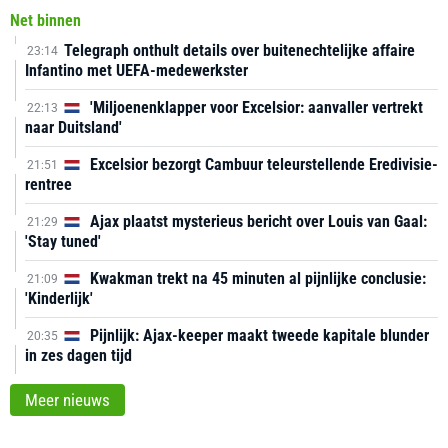
Net binnen
Telegraph onthult details over buitenechtelijke affaire
23:14
Infantino met UEFA-medewerkster
'Miljoenenklapper voor Excelsior: aanvaller vertrekt
22:13
naar Duitsland'
Excelsior bezorgt Cambuur teleurstellende Eredivisie-
21:51
rentree
Ajax plaatst mysterieus bericht over Louis van Gaal:
21:29
'Stay tuned'
Kwakman trekt na 45 minuten al pijnlijke conclusie:
21:09
'Kinderlijk'
Pijnlijk: Ajax-keeper maakt tweede kapitale blunder
20:35
in zes dagen tijd
Meer nieuws