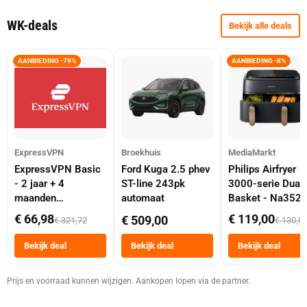
WK-deals
Bekijk alle deals
AANBIEDING -79%
AANBIEDING -8%
ExpressVPN
Broekhuis
MediaMarkt
ExpressVPN Basic
Ford Kuga 2.5 phev
Philips Airfryer
- 2 jaar + 4
ST-line 243pk
3000-serie Dual
maanden
automaat
Basket - Na352
abonnement
Dubbele Mand 9 
€ 66,98
€ 119,00
€ 509,00
€ 321,72
€ 130,0
Tot 6 Personen
Heteluchtfriteus
Bekijk deal
Bekijk deal
Bekijk deal
Zwart
Prijs en voorraad kunnen wijzigen. Aankopen lopen via de partner.