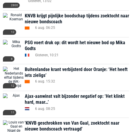
Gisteren, 13:02
2800
KNVB krijgt pijnlijke boodschap tijdens zoektocht naar
nieuwe bondscoach
6 aug. 06:25
12
PSG voert druk op: dit wordt het nieuwe bod op Mika
Godts
Gisteren, 10:21
8
Buitenlandse krant verbijsterd door Oranje: ‘Het heeft
iets zieligs’
6 aug. 15:32
12
Ajax-aanwinst valt bijzonder negatief op: ‘Het klinkt
hard, maar…’
6 aug. 08:25
11
'KNVB geschrokken van Van Gaal, zoektocht naar
nieuwe bondscoach vertraagd'