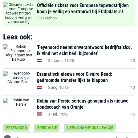
Officiële tickets voor Europese topwedstrijden
koop je veilig en vertrouwd bij FCUpdate.nl
Ticketshop
Lees ook:
'Feyenoord neemt onverantwoord bedrijfsrisico,
ik vind het echt héél bijzonder'
Gisteren, 18:25
10
Dramatisch nieuws voor Givairo Read:
gedroomde transfer lijkt te klappen
5 aug. 10:16
10
Robin van Persie serieus genoemd als nieuwe
bondscoach van Oranje
31 jul. 13:30
16
FEYENOORD
EREDIVISIE
UEFA CHAMPIONS LEAGUE