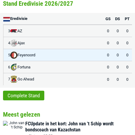
Stand Eredivisie 2026/2027
Eredivisie
GS
DS
PT
AZ
0
0
0
3
Ajax
0
0
0
4
Feyenoord
0
0
0
5
Fortuna
0
0
0
6
Go Ahead
0
0
0
7
Complete Stand
Meest gelezen
FCUpdate in het kort: John van 't Schip wordt
bondscoach van Kazachstan