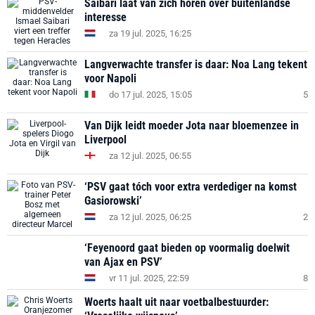
Saibari laat van zich horen over buitenlandse
interesse
za 19 jul. 2025, 16:25
Langverwachte transfer is daar: Noa Lang tekent
voor Napoli
do 17 jul. 2025, 15:05
5
Van Dijk leidt moeder Jota naar bloemenzee in
Liverpool
za 12 jul. 2025, 06:55
‘PSV gaat tóch voor extra verdediger na komst
Gasiorowski’
za 12 jul. 2025, 06:25
2
‘Feyenoord gaat bieden op voormalig doelwit
van Ajax en PSV’
vr 11 jul. 2025, 22:59
8
Woerts haalt uit naar voetbalbestuurder: