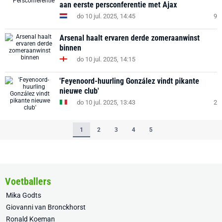
aan eerste persconferentie met Ajax
do 10 jul. 2025, 14:45
9
Arsenal haalt ervaren derde zomeraanwinst
binnen
do 10 jul. 2025, 14:15
'Feyenoord-huurling González vindt pikante
nieuwe club'
do 10 jul. 2025, 13:43
2
1
2
3
4
5
Voetballers
Mika Godts
Giovanni van Bronckhorst
Ronald Koeman