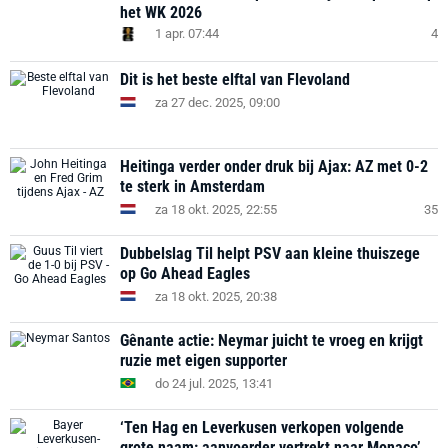
het WK 2026
1 apr. 07:44
4
Dit is het beste elftal van Flevoland
za 27 dec. 2025, 09:00
Heitinga verder onder druk bij Ajax: AZ met 0-2
te sterk in Amsterdam
za 18 okt. 2025, 22:55
35
Dubbelslag Til helpt PSV aan kleine thuiszege
op Go Ahead Eagles
za 18 okt. 2025, 20:38
Gênante actie: Neymar juicht te vroeg en krijgt
ruzie met eigen supporter
do 24 jul. 2025, 13:41
‘Ten Hag en Leverkusen verkopen volgende
grote naam: aanvoerder vertrekt naar Monaco’