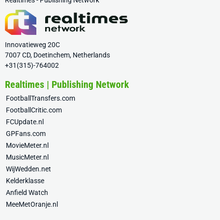
Realtimes - Publishing Network
Innovatieweg 20C
7007 CD, Doetinchem, Netherlands
+31(315)-764002
Realtimes | Publishing Network
FootballTransfers.com
FootballCritic.com
FCUpdate.nl
GPFans.com
MovieMeter.nl
MusicMeter.nl
WijWedden.net
Kelderklasse
Anfield Watch
MeeMetOranje.nl