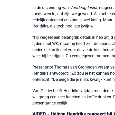
In de uitzending van
Vandaag Inside
reageert 
mediawereld, dat zijn we gewend. Als het tere
redelijk onterecht en vond ik wel lastig. Maar i
Hendriks, die toch nog iets kwijt wil.
“Hij vergeet één belangrijk detail: ik heb alti
tijdens het WK, maar hij heeft zelf de deur dic
bedenkt, kan ik niet voor de vierde keer heme
weer bij te krijgen. Op een gegeven moment h
Presentator Thomas van Groningen vraagt verv
Hendriks antwoordt: “Zo zou je het kunnen noe
onterecht. “De enige die je niets kwalijk kunt 
Van Gelder heeft Hendriks vrijdag meerdere ke
wil graag een keer lunchen en koffie drinken.
presentatrice eerlijk.
VIDEO - Hélène Hendriks reageert bij 