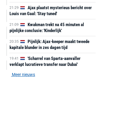
Ajax plaatst mysterieus bericht over
21:29
Louis van Gaal: 'Stay tuned'
Kwakman trekt na 45 minuten al
21:09
pijnlijke conclusie: 'Kinderlijk'
Pijnlijk: Ajax-keeper maakt tweede
20:35
kapitale blunder in zes dagen tijd
'Scharrel van Sparta-aanvaller
19:41
verklapt lucratieve transfer naar Dubai'
Meer nieuws