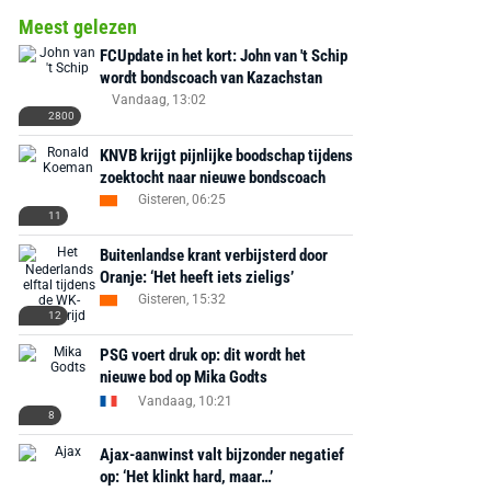
Meest gelezen
FCUpdate in het kort: John van 't Schip
wordt bondscoach van Kazachstan
Vandaag, 13:02
2800
KNVB krijgt pijnlijke boodschap tijdens
zoektocht naar nieuwe bondscoach
Gisteren, 06:25
11
Buitenlandse krant verbijsterd door
Oranje: ‘Het heeft iets zieligs’
Gisteren, 15:32
12
PSG voert druk op: dit wordt het
nieuwe bod op Mika Godts
Vandaag, 10:21
8
Ajax-aanwinst valt bijzonder negatief
op: ‘Het klinkt hard, maar…’