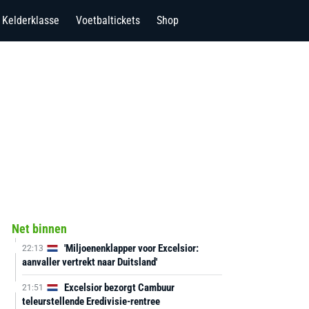
Kelderklasse
Voetbaltickets
Shop
Net binnen
'Miljoenenklapper voor Excelsior:
22:13
aanvaller vertrekt naar Duitsland'
Excelsior bezorgt Cambuur
21:51
teleurstellende Eredivisie-rentree