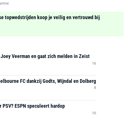
artner.
se topwedstrijden koop je veilig en vertrouwd bij
 Joey Veerman en gaat zich melden in Zeist
16
helbourne FC dankzij Godts, Wijndal en Dolberg
8
ar PSV? ESPN speculeert hardop
10