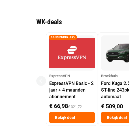
WK-deals
AANBIEDING -79%
ExpressVPN
Broekhuis
ExpressVPN Basic - 2
Ford Kuga 2.
jaar + 4 maanden
ST-line 243p
abonnement
automaat
€ 66,98
€ 509,00
€ 321,72
Bekijk deal
Bekijk deal