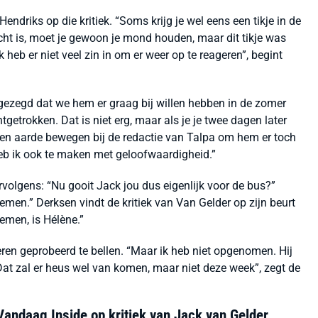
Hendriks op die kritiek. “Soms krijg je wel eens een tikje in de
cht is, moet je gewoon je mond houden, maar dit tikje was
k heb er niet veel zin in om er weer op te reageren”, begint
jd gezegd dat we hem er graag bij willen hebben in de zomer
htgetrokken. Dat is niet erg, maar als je je twee dagen later
l en aarde bewegen bij de redactie van Talpa om hem er toch
eb ik ook te maken met geloofwaardigheid.”
olgens: “Nu gooit Jack jou dus eigenlijk voor de bus?”
men.” Derksen vindt de kritiek van Van Gelder op zijn beurt
nemen, is Hélène.”
ren geprobeerd te bellen. “Maar ik heb niet opgenomen. Hij
 Dat zal er heus wel van komen, maar niet deze week”, zegt de
Vandaag Inside op kritiek van Jack van Gelder