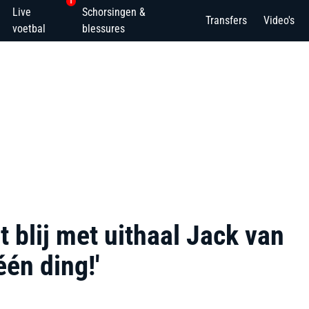
1
Live
Schorsingen &
Transfers
Video's
voetbal
blessures
 blij met uithaal Jack van
één ding!'