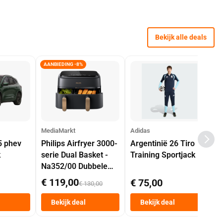
Bekijk alle deals
AANBIEDING -8%
MediaMarkt
Adidas
5 phev
Philips Airfryer 3000-
Argentinië 26 Tiro
k
serie Dual Basket -
Training Sportjack
Na352/00 Dubbele
Mand 9 L Tot 6
€ 119,00
€ 75,00
€ 130,00
Personen
Heteluchtfriteuse
Bekijk deal
Bekijk deal
Zwart