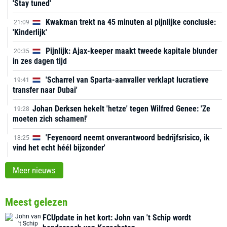
'Stay tuned'
Kwakman trekt na 45 minuten al pijnlijke conclusie:
21:09
'Kinderlijk'
Pijnlijk: Ajax-keeper maakt tweede kapitale blunder
20:35
in zes dagen tijd
'Scharrel van Sparta-aanvaller verklapt lucratieve
19:41
transfer naar Dubai'
Johan Derksen hekelt 'hetze' tegen Wilfred Genee: 'Ze
19:28
moeten zich schamen!'
'Feyenoord neemt onverantwoord bedrijfsrisico, ik
18:25
vind het echt héél bijzonder'
Meer nieuws
Meest gelezen
FCUpdate in het kort: John van 't Schip wordt