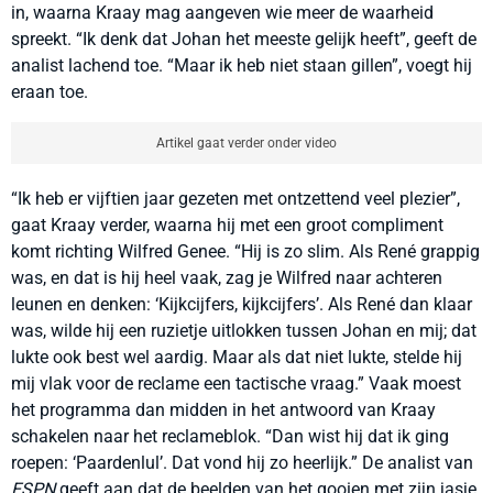
in, waarna Kraay mag aangeven wie meer de waarheid
spreekt. “Ik denk dat Johan het meeste gelijk heeft”, geeft de
analist lachend toe. “Maar ik heb niet staan gillen”, voegt hij
eraan toe.
Artikel gaat verder onder video
“Ik heb er vijftien jaar gezeten met ontzettend veel plezier”,
gaat Kraay verder, waarna hij met een groot compliment
komt richting Wilfred Genee. “Hij is zo slim. Als René grappig
was, en dat is hij heel vaak, zag je Wilfred naar achteren
leunen en denken: ‘Kijkcijfers, kijkcijfers’. Als René dan klaar
was, wilde hij een ruzietje uitlokken tussen Johan en mij; dat
lukte ook best wel aardig. Maar als dat niet lukte, stelde hij
mij vlak voor de reclame een tactische vraag.” Vaak moest
het programma dan midden in het antwoord van Kraay
schakelen naar het reclameblok. “Dan wist hij dat ik ging
roepen: ‘Paardenlul’. Dat vond hij zo heerlijk.” De analist van
ESPN
geeft aan dat de beelden van het gooien met zijn jasje