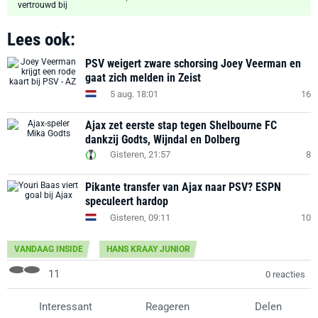
Lees ook:
PSV weigert zware schorsing Joey Veerman en
gaat zich melden in Zeist
5 aug. 18:01
16
Ajax zet eerste stap tegen Shelbourne FC
dankzij Godts, Wijndal en Dolberg
Gisteren, 21:57
8
Pikante transfer van Ajax naar PSV? ESPN
speculeert hardop
Gisteren, 09:11
10
VANDAAG INSIDE
HANS KRAAY JUNIOR
11
0 reacties
Interessant
Reageren
Delen