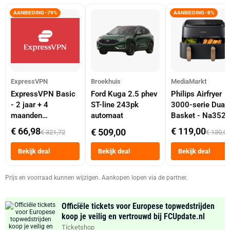
AANBIEDING -79%
AANBIEDING -8%
ExpressVPN
Broekhuis
MediaMarkt
ExpressVPN Basic
Ford Kuga 2.5 phev
Philips Airfryer
- 2 jaar + 4
ST-line 243pk
3000-serie Dual
maanden
automaat
Basket - Na352
abonnement
Dubbele Mand 9 
€ 66,98
€ 119,00
€ 509,00
€ 321,72
€ 130,0
Tot 6 Personen
Heteluchtfriteus
Bekijk deal
Bekijk deal
Bekijk deal
Zwart
Prijs en voorraad kunnen wijzigen. Aankopen lopen via de partner.
Officiële tickets voor Europese topwedstrijden
koop je veilig en vertrouwd bij FCUpdate.nl
Ticketshop