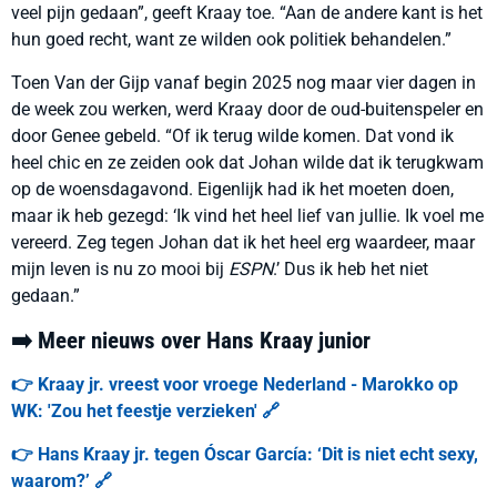
veel pijn gedaan”, geeft Kraay toe. “Aan de andere kant is het
hun goed recht, want ze wilden ook politiek behandelen.”
Toen Van der Gijp vanaf begin 2025 nog maar vier dagen in
de week zou werken, werd Kraay door de oud-buitenspeler en
door Genee gebeld. “Of ik terug wilde komen. Dat vond ik
heel chic en ze zeiden ook dat Johan wilde dat ik terugkwam
op de woensdagavond. Eigenlijk had ik het moeten doen,
maar ik heb gezegd: ‘Ik vind het heel lief van jullie. Ik voel me
vereerd. Zeg tegen Johan dat ik het heel erg waardeer, maar
mijn leven is nu zo mooi bij
ESPN
.’ Dus ik heb het niet
gedaan.”
➡️ Meer nieuws over Hans Kraay junior
👉 Kraay jr. vreest voor vroege Nederland - Marokko op
WK: 'Zou het feestje verzieken' 🔗
👉 Hans Kraay jr. tegen Óscar García: ‘Dit is niet echt sexy,
waarom?’ 🔗