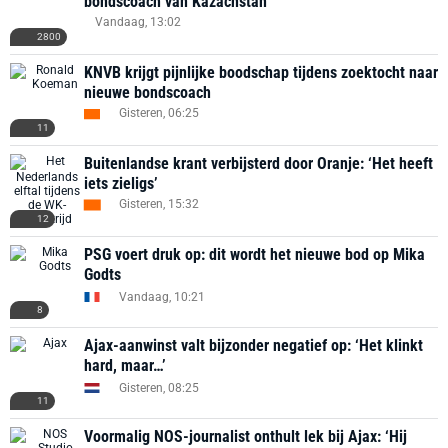
bondscoach van Kazachstan
Vandaag, 13:02
2800
KNVB krijgt pijnlijke boodschap tijdens zoektocht naar
nieuwe bondscoach
Gisteren, 06:25
11
Buitenlandse krant verbijsterd door Oranje: ‘Het heeft
iets zieligs’
Gisteren, 15:32
12
PSG voert druk op: dit wordt het nieuwe bod op Mika
Godts
Vandaag, 10:21
8
Ajax-aanwinst valt bijzonder negatief op: ‘Het klinkt
hard, maar…’
Gisteren, 08:25
11
Voormalig NOS-journalist onthult lek bij Ajax: ‘Hij