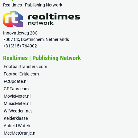
Realtimes - Publishing Network
Innovatieweg 20C
7007 CD, Doetinchem, Netherlands
+31(315)-764002
Realtimes | Publishing Network
FootballTransfers.com
FootballCritic.com
FCUpdate.nl
GPFans.com
MovieMeter.nl
MusicMeter.nl
WijWedden.net
Kelderklasse
Anfield Watch
MeeMetOranje.nl