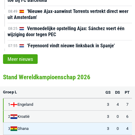
toe bij FC Barcelona
'Nieuwe Ajax-aanwinst Torrents vertrekt direct weer
08:49
uit Amsterdam'
Vermoedelijke opstelling Ajax: Sánchez voert één
08:25
wijziging door tegen PEC
'Feyenoord vindt nieuwe linksback in Spanje'
07:55
Meer nieuws
Stand Wereldkampioenschap 2026
Groep L
GS
DS
PT
Engeland
3
4
7
1
Kroatië
3
0
6
2
Ghana
3
0
4
3