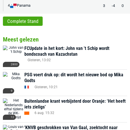
Panama
3
-4
0
4
Complete Stand
Meest gelezen
FCUpdate in het kort: John van 't Schip wordt
bondscoach van Kazachstan
Gisteren, 13:02
2800
PSG voert druk op: dit wordt het nieuwe bod op Mika
Godts
Gisteren, 10:21
9
Buitenlandse krant verbijsterd door Oranje: ‘Het heeft
iets zieligs’
6 aug. 15:32
12
'KNVB geschrokken van Van Gaal, zoektocht naar