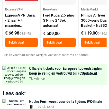
ExpressVPN
Broekhuis
MediaMarkt
ExpressVPN Basic
Ford Kuga 2.5 phev
Philips Airfryer
- 2 jaar + 4
ST-line 243pk
3000-serie Dual
maanden
automaat
Basket - Na352
abonnement
Dubbele Mand 9 
€ 66,98
€ 119,00
€ 509,00
€ 321,72
€ 130,0
Tot 6 Personen
Heteluchtfriteus
Bekijk deal
Bekijk deal
Bekijk deal
Zwart
Prijs en voorraad kunnen wijzigen. Aankopen lopen via de partner.
Officiële tickets voor Europese topwedstrijden
koop je veilig en vertrouwd bij FCUpdate.nl
Ticketshop
Lees ook:
Nacho Ferri woest voor de tv tijdens WK-finale
29 jul. 12:48
1