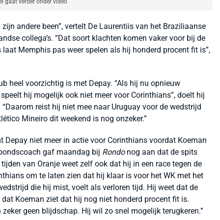
el gaat verder onder video
ijn andere been”, vertelt De Laurentiis van het Braziliaanse
andse collega’s. “Dat soort klachten komen vaker voor bij de
 laat Memphis pas weer spelen als hij honderd procent fit is”,
lub heel voorzichtig is met Depay. “Als hij nu opnieuw
peelt hij mogelijk ook niet meer voor Corinthians”, doelt hij
 “Daarom reist hij niet mee naar Uruguay voor de wedstrijd
lético Mineiro dit weekend is nog onzeker.”
mt Depay niet meer in actie voor Corinthians voordat Koeman
 bondscoach gaf maandag bij
Rondo
nog aan dat de spits
ijden van Oranje weet zelf ook dat hij in een race tegen de
thians om te laten zien dat hij klaar is voor het WK met het
dstrijd die hij mist, voelt als verloren tijd. Hij weet dat de
 dat Koeman ziet dat hij nog niet honderd procent fit is.
zeker geen blijdschap. Hij wil zo snel mogelijk terugkeren.”