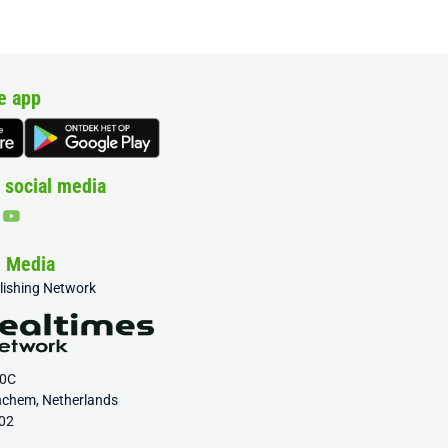
e app
 social media
& Media
blishing Network
20C
nchem, Netherlands
02