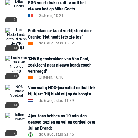
PSG voert druk op: dit wordt het
nieuwe bod op Mika Godts
Gisteren, 10:21
9
Buitenlandse krant verbijsterd door
Oranje: ‘Het heeft iets zieligs’
do 6 augustus, 15:32
12
'KNVB geschrokken van Van Gaal,
zoektocht naar nieuwe bondscoach
vertraagd'
14
Gisteren, 16:10
Voormalig NOS-journalist onthult lek
bij Ajax: ‘Hij hield mij op de hoogte'
AANBIEDING -40%
AANBIEDING -19%
do 6 augustus, 11:39
12
Ajax-fans hebben na 10 minuten
genoeg gezien en vellen oordeel over
Julian Brandt
5
MediaMarkt
Adidas
MediaMarkt
do 6 augustus, 21:45