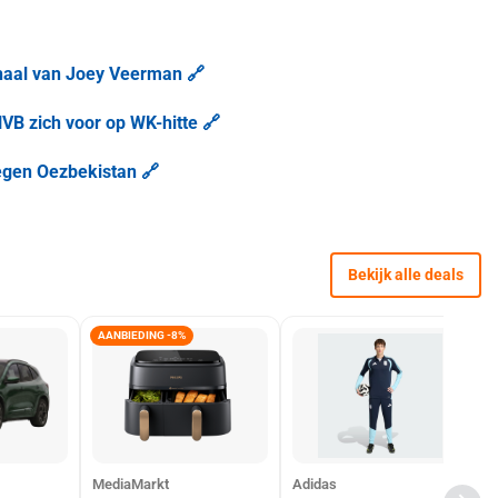
thaal van Joey Veerman 🔗
VB zich voor op WK-hitte 🔗
tegen Oezbekistan 🔗
Bekijk alle deals
AANBIEDING -8%
MediaMarkt
Adidas