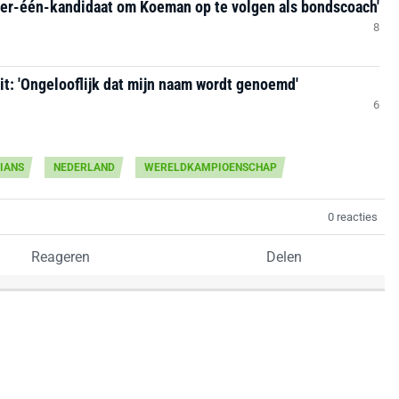
er-één-kandidaat om Koeman op te volgen als bondscoach'
8
it: 'Ongelooflijk dat mijn naam wordt genoemd'
6
IANS
NEDERLAND
WERELDKAMPIOENSCHAP
0 reacties
Reageren
Delen