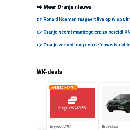
➡️ Meer Oranje nieuws
👉 Ronald Koeman reageert live op tv op ui
👉 Oranje neemt maatregelen: zo bereidt KN
👉 Oranje verrast: nóg een oefenwedstrijd 
WK-deals
AANBIEDING -79%
ExpressVPN
Broekhuis