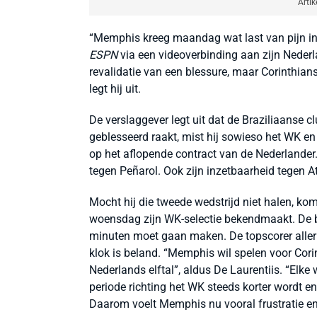
Artik
“Memphis kreeg maandag wat last van pijn in z
ESPN
via een videoverbinding aan zijn Nederl
revalidatie van een blessure, maar Corinthians
legt hij uit.
De verslaggever legt uit dat de Braziliaanse c
geblesseerd raakt, mist hij sowieso het WK en s
op het aflopende contract van de Nederlander.
tegen Peñarol. Ook zijn inzetbaarheid tegen At
Mocht hij die tweede wedstrijd niet halen, ko
woensdag zijn WK-selectie bekendmaakt. De
minuten moet gaan maken. De topscorer aller t
klok is beland. “Memphis wil spelen voor Corin
Nederlands elftal”, aldus De Laurentiis. “Elke we
periode richting het WK steeds korter wordt en
Daarom voelt Memphis nu vooral frustratie en 