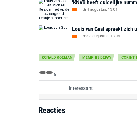
'KNVB heeft duidelijke numm
di 4 augustus, 13:01
Louis van Gaal spreekt zich u
ma 3 augustus, 18:06
RONALD KOEMAN
MEMPHIS DEPAY
CORINTH
6
Interessant
Reacties