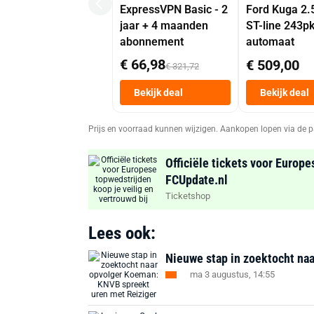
ExpressVPN Basic - 2
Ford Kuga 2.
jaar + 4 maanden
ST-line 243p
abonnement
automaat
€ 66,98
€ 509,00
€ 321,72
Bekijk deal
Bekijk deal
Prijs en voorraad kunnen wijzigen. Aankopen lopen via de p
Officiële tickets voor Europe
FCUpdate.nl
Ticketshop
Lees ook:
Nieuwe stap in zoektocht na
ma 3 augustus, 14:55