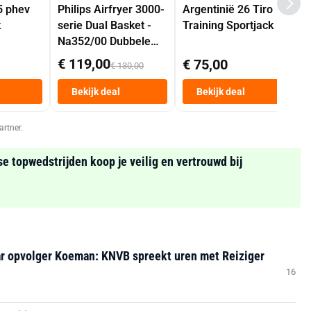
5 phev
Philips Airfryer 3000-
Argentinië 26 Tiro
k
serie Dual Basket -
Training Sportjack
Na352/00 Dubbele
Mand 9 L Tot 6
€ 119,00
€ 75,00
€ 130,00
Personen
Heteluchtfriteuse
Bekijk deal
Bekijk deal
Zwart
artner.
se topwedstrijden koop je veilig en vertrouwd bij
ar opvolger Koeman: KNVB spreekt uren met Reiziger
16