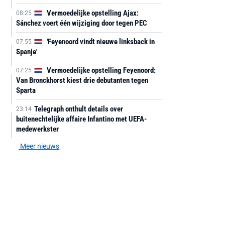
Vermoedelijke opstelling Ajax:
08:25
Sánchez voert één wijziging door tegen PEC
'Feyenoord vindt nieuwe linksback in
07:55
Spanje'
Vermoedelijke opstelling Feyenoord:
07:25
Van Bronckhorst kiest drie debutanten tegen
Sparta
Telegraph onthult details over
23:14
buitenechtelijke affaire Infantino met UEFA-
medewerkster
Meer nieuws