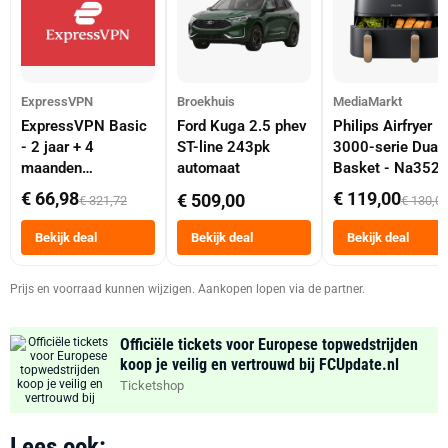
ExpressVPN
Broekhuis
MediaMarkt
ExpressVPN Basic
Ford Kuga 2.5 phev
Philips Airfryer
- 2 jaar + 4
ST-line 243pk
3000-serie Dual
maanden
automaat
Basket - Na352
abonnement
Dubbele Mand 9 
€ 66,98
€ 119,00
€ 509,00
€ 321,72
€ 130,0
Tot 6 Personen
Heteluchtfriteus
Bekijk deal
Bekijk deal
Bekijk deal
Zwart
Prijs en voorraad kunnen wijzigen. Aankopen lopen via de partner.
Officiële tickets voor Europese topwedstrijden
koop je veilig en vertrouwd bij FCUpdate.nl
Ticketshop
Lees ook: