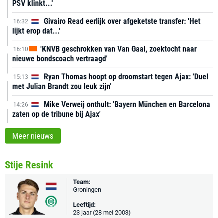
PSV klinkt...'
Givairo Read eerlijk over afgeketste transfer: 'Het
16:32
lijkt erop dat...'
'KNVB geschrokken van Van Gaal, zoektocht naar
16:10
nieuwe bondscoach vertraagd'
Ryan Thomas hoopt op droomstart tegen Ajax: 'Duel
15:13
met Julian Brandt zou leuk zijn'
Mike Verweij onthult: 'Bayern München en Barcelona
14:26
zaten op de tribune bij Ajax'
Meer nieuws
Stije Resink
Team:
Groningen
Leeftijd:
23 jaar (28 mei 2003)