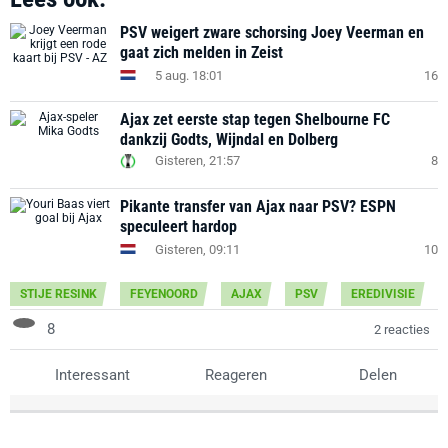
PSV weigert zware schorsing Joey Veerman en
gaat zich melden in Zeist
5 aug. 18:01
16
Ajax zet eerste stap tegen Shelbourne FC
dankzij Godts, Wijndal en Dolberg
Gisteren, 21:57
8
Pikante transfer van Ajax naar PSV? ESPN
speculeert hardop
Gisteren, 09:11
10
STIJE RESINK
FEYENOORD
AJAX
PSV
EREDIVISIE
8
2 reacties
Interessant
Reageren
Delen