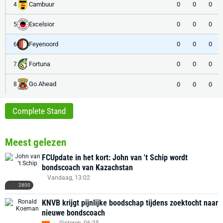
Cambuur
0
0
0
4
Excelsior
0
0
0
5
Feyenoord
0
0
0
6
Fortuna
0
0
0
7
Go Ahead
0
0
0
8
Complete Stand
Meest gelezen
FCUpdate in het kort: John van 't Schip wordt
bondscoach van Kazachstan
Vandaag, 13:02
2800
KNVB krijgt pijnlijke boodschap tijdens zoektocht naar
nieuwe bondscoach