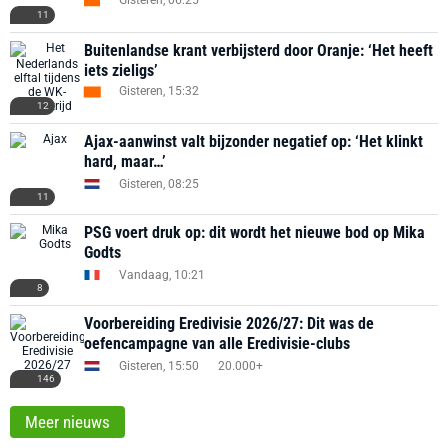
Gisteren, 06:25
11
Buitenlandse krant verbijsterd door Oranje: ‘Het heeft
iets zieligs’
Gisteren, 15:32
12
Ajax-aanwinst valt bijzonder negatief op: ‘Het klinkt
hard, maar…’
Gisteren, 08:25
11
PSG voert druk op: dit wordt het nieuwe bod op Mika
Godts
Vandaag, 10:21
8
Voorbereiding Eredivisie 2026/27: Dit was de
oefencampagne van alle Eredivisie-clubs
Gisteren, 15:50
20.000+
146
Meer nieuws