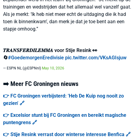
trainingen en wedstrijden dat het allemaal wel vanzelf gaat.
Als je merkt: ‘Ik heb niet meer echt de uitdaging die ik had
toen ik binnenkwam’, dan merk je dat je toe bent aan een
stapje omhoog.”
𝑻𝑹𝑨𝑵𝑺𝑭𝑬𝑹𝑫𝑰𝑳𝑬𝑴𝑴𝑨 voor Stije Resink 👀
🔄
#GoedemorgenEredivisie
pic.twitter.com/VKsAGIsjuw
— ESPN NL (@ESPNnl)
May 10, 2026
➡️ Meer FC Groningen nieuws
👉 FC Groningen verbijsterd: 'Heb De Kuip nog nooit zo
gezien' 🔗
👉 Excelsior stunt bij FC Groningen en bereikt magische
puntengrens 🔗
👉 Stije Resink verrast door winterse interesse Benfica 🔗