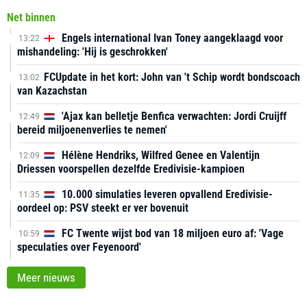
Net binnen
Engels international Ivan Toney aangeklaagd voor
13:22
mishandeling: 'Hij is geschrokken'
FCUpdate in het kort: John van 't Schip wordt bondscoach
13:02
van Kazachstan
'Ajax kan belletje Benfica verwachten: Jordi Cruijff
12:49
bereid miljoenenverlies te nemen'
Hélène Hendriks, Wilfred Genee en Valentijn
12:09
Driessen voorspellen dezelfde Eredivisie-kampioen
10.000 simulaties leveren opvallend Eredivisie-
11:35
oordeel op: PSV steekt er ver bovenuit
FC Twente wijst bod van 18 miljoen euro af: 'Vage
10:59
speculaties over Feyenoord'
Meer nieuws