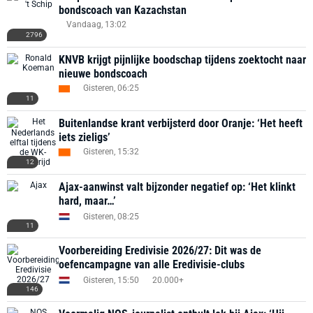
bondscoach van Kazachstan
Vandaag, 13:02
2796
KNVB krijgt pijnlijke boodschap tijdens zoektocht naar
nieuwe bondscoach
Gisteren, 06:25
11
Buitenlandse krant verbijsterd door Oranje: ‘Het heeft
iets zieligs’
Gisteren, 15:32
12
Ajax-aanwinst valt bijzonder negatief op: ‘Het klinkt
hard, maar…’
Gisteren, 08:25
11
Voorbereiding Eredivisie 2026/27: Dit was de
oefencampagne van alle Eredivisie-clubs
Gisteren, 15:50
20.000+
146