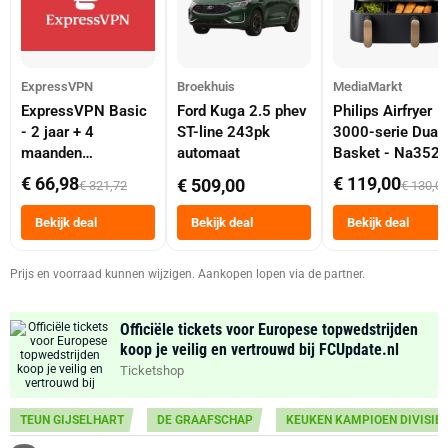
ExpressVPN
Broekhuis
MediaMarkt
ExpressVPN Basic
Ford Kuga 2.5 phev
Philips Airfryer
- 2 jaar + 4
ST-line 243pk
3000-serie Dual
maanden
automaat
Basket - Na352
abonnement
Dubbele Mand 9 
€ 66,98
€ 119,00
€ 509,00
€ 321,72
€ 130,0
Tot 6 Personen
Heteluchtfriteus
Bekijk deal
Bekijk deal
Bekijk deal
Zwart
Prijs en voorraad kunnen wijzigen. Aankopen lopen via de partner.
Officiële tickets voor Europese topwedstrijden
koop je veilig en vertrouwd bij FCUpdate.nl
Ticketshop
TEUN GIJSELHART
DE GRAAFSCHAP
KEUKEN KAMPIOEN DIVISIE