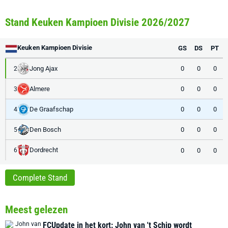
Stand Keuken Kampioen Divisie 2026/2027
Keuken Kampioen Divisie
GS
DS
PT
Jong Ajax
0
0
0
2
Almere
0
0
0
3
De Graafschap
0
0
0
4
Den Bosch
0
0
0
5
Dordrecht
0
0
0
6
Complete Stand
Meest gelezen
FCUpdate in het kort: John van 't Schip wordt