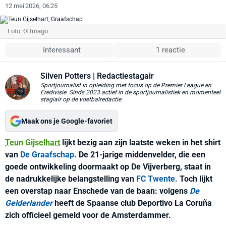
12 mei 2026, 06:25
Foto: © Imago
Interessant
1 reactie
Silven Potters
| Redactiestagair
Sportjournalist in opleiding met focus op de Premier League en
Eredivisie. Sinds 2023 actief in de sportjournalistiek en momenteel
stagiair op de voetbalredactie.
Maak ons je Google-favoriet
Teun Gijselhart
lijkt bezig aan zijn laatste weken in het shirt
van
De Graafschap
. De 21-jarige middenvelder, die een
goede ontwikkeling doormaakt op De Vijverberg, staat in
de nadrukkelijke belangstelling van
FC Twente.
Toch lijkt
een overstap naar Enschede van de baan: volgens
De
Gelderlander
heeft de Spaanse club Deportivo La Coruña
zich officieel gemeld voor de Amsterdammer.