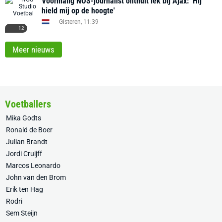
Voormalig NOS-journalist onthult lek bij Ajax: ‘Hij
hield mij op de hoogte'
Gisteren, 11:39
12
Meer nieuws
Voetballers
Mika Godts
Ronald de Boer
Julian Brandt
Jordi Cruijff
Marcos Leonardo
John van den Brom
Erik ten Hag
Rodri
Sem Steijn