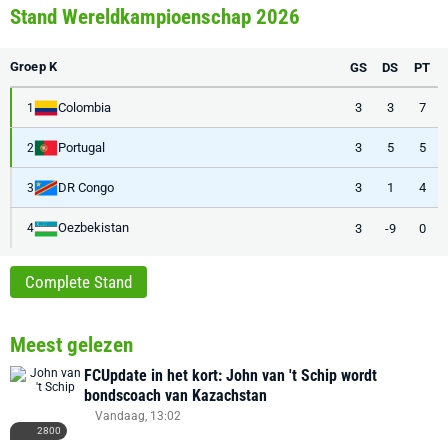
Stand Wereldkampioenschap 2026
Groep K
GS
DS
PT
Colombia
3
3
7
1
Portugal
3
5
5
2
DR Congo
3
1
4
3
Oezbekistan
3
-9
0
4
Complete Stand
Meest gelezen
FCUpdate in het kort: John van 't Schip wordt
bondscoach van Kazachstan
Vandaag, 13:02
2800