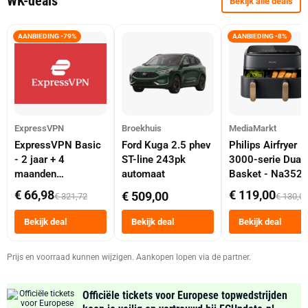
WK-deals
Bekijk alle deals
AANBIEDING -79%
AANBIEDING -8%
ExpressVPN
Broekhuis
MediaMarkt
ExpressVPN Basic
Ford Kuga 2.5 phev
Philips Airfryer
- 2 jaar + 4
ST-line 243pk
3000-serie Dual
maanden
automaat
Basket - Na352
abonnement
Dubbele Mand 9 
€ 66,98
€ 119,00
€ 509,00
€ 321,72
€ 130,0
Tot 6 Personen
Heteluchtfriteus
Bekijk deal
Bekijk deal
Bekijk deal
Zwart
Prijs en voorraad kunnen wijzigen. Aankopen lopen via de partner.
Officiële tickets voor Europese topwedstrijden