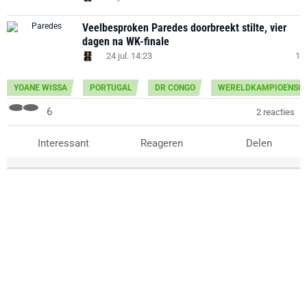
Veelbesproken Paredes doorbreekt stilte, vier
dagen na WK-finale
24 jul. 14:23
1
YOANE WISSA
PORTUGAL
DR CONGO
WERELDKAMPIOENSC
6
2 reacties
Interessant
Reageren
Delen