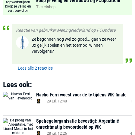
koop je veilig en vertrouwd bij FCUpdate.nl
Ticketshop
Reactie van gebruiker MeningNederland op FCUpdate
Ze begonnen nog wel zo goed... gaan ze weer
3x gelijk spelen en het toernooi winnen
vervolgens?
Lees alle 2 reacties
Lees ook:
Nacho Ferri woest voor de tv tijdens WK-finale
29 jul. 12:48
1
Spelregelorganisatie bevestigt: Argentinië
onrechtmatig bevoordeeld op WK
28 jul. 12:26
4