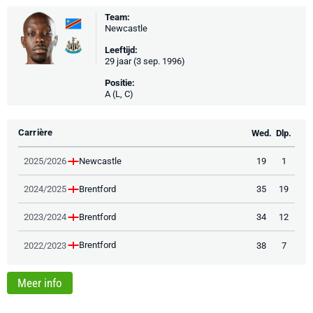
Team:
Newcastle
Leeftijd:
29 jaar (3 sep. 1996)
Positie:
A (L, C)
Carrière
Wed.
Dlp.
Newcastle
2025/2026
19
1
Brentford
2024/2025
35
19
Brentford
2023/2024
34
12
Brentford
2022/2023
38
7
Meer info