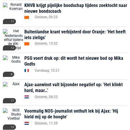
KNVB krijgt pijnlijke boodschap tijdens zoektocht naar
nieuwe bondscoach
Gisteren, 06:25
11
Buitenlandse krant verbijsterd door Oranje: ‘Het heeft
iets zieligs’
Gisteren, 15:32
12
PSG voert druk op: dit wordt het nieuwe bod op Mika
Godts
Vandaag, 10:21
8
Ajax-aanwinst valt bijzonder negatief op: ‘Het klinkt
hard, maar…’
Gisteren, 08:25
11
Voormalig NOS-journalist onthult lek bij Ajax: ‘Hij
hield mij op de hoogte'
Gisteren, 11:39
12