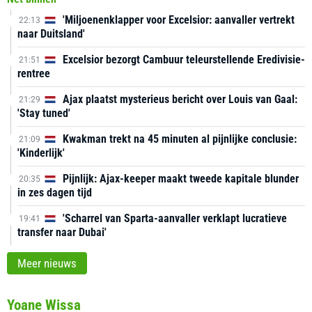
'Miljoenenklapper voor Excelsior: aanvaller vertrekt
22:13
naar Duitsland'
Excelsior bezorgt Cambuur teleurstellende Eredivisie-
21:51
rentree
Ajax plaatst mysterieus bericht over Louis van Gaal:
21:29
'Stay tuned'
Kwakman trekt na 45 minuten al pijnlijke conclusie:
21:09
'Kinderlijk'
Pijnlijk: Ajax-keeper maakt tweede kapitale blunder
20:35
in zes dagen tijd
'Scharrel van Sparta-aanvaller verklapt lucratieve
19:41
transfer naar Dubai'
Meer nieuws
Yoane Wissa