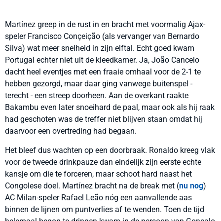
Martínez greep in de rust in en bracht met voormalig Ajax-
speler Francisco Conçeição (als vervanger van Bernardo
Silva) wat meer snelheid in zijn elftal. Echt goed kwam
Portugal echter niet uit de kleedkamer. Ja, João Cancelo
dacht heel eventjes met een fraaie omhaal voor de 2-1 te
hebben gezorgd, maar daar ging vanwege buitenspel -
terecht - een streep doorheen. Aan de overkant raakte
Bakambu even later snoeihard de paal, maar ook als hij raak
had geschoten was de treffer niet blijven staan omdat hij
daarvoor een overtreding had begaan.
Het bleef dus wachten op een doorbraak. Ronaldo kreeg vlak
voor de tweede drinkpauze dan eindelijk zijn eerste echte
kansje om die te forceren, maar schoot hard naast het
Congolese doel. Martínez bracht na de break met (
nu nog
)
AC Milan-speler Rafael Leão nóg een aanvallende aas
binnen de lijnen om puntverlies af te wenden. Toen de tijd