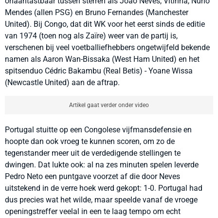
onaantastbaar tussen sterren als João Neves, Vitinha, Nuno
Mendes (allen PSG) en Bruno Fernandes (Manchester
United). Bij Congo, dat dit WK voor het eerst sinds de editie
van 1974 (toen nog als Zaïre) weer van de partij is,
verschenen bij veel voetballiefhebbers ongetwijfeld bekende
namen als Aaron Wan-Bissaka (West Ham United) en het
spitsenduo Cédric Bakambu (Real Betis) - Yoane Wissa
(Newcastle United) aan de aftrap.
Artikel gaat verder onder video
Portugal stuitte op een Congolese vijfmansdefensie en
hoopte dan ook vroeg te kunnen scoren, om zo de
tegenstander meer uit de verdedigende stellingen te
dwingen. Dat lukte ook: al na zes minuten spelen leverde
Pedro Neto een puntgave voorzet af die door Neves
uitstekend in de verre hoek werd gekopt: 1-0. Portugal had
dus precies wat het wilde, maar speelde vanaf de vroege
openingstreffer veelal in een te laag tempo om echt