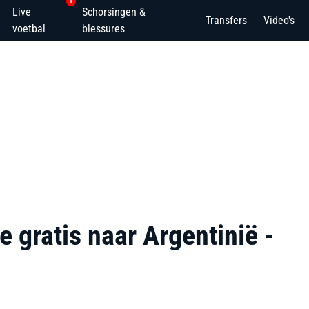
1
Live
Schorsingen &
Transfers
Video's
voetbal
blessures
e gratis naar Argentinië -