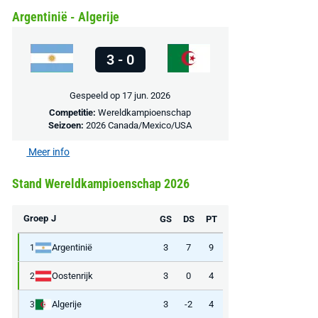
Argentinië - Algerije
3 - 0
Gespeeld op 17 jun. 2026
Competitie:
Wereldkampioenschap
Seizoen:
2026 Canada/Mexico/USA
Meer info
AANBIEDING -40%
AANBIEDING -19%
Stand Wereldkampioenschap 2026
Groep J
GS
DS
PT
Argentinië
3
7
9
1
MediaMarkt
Adidas
MediaMarkt
Oostenrijk
3
0
4
2
EA Sports FC 26 -
F50 Messi Elite Firm
Sonos Arc Ul
PlayStation 5
Ground Boots Kids
Soundbar Zw
Algerije
3
-2
4
3