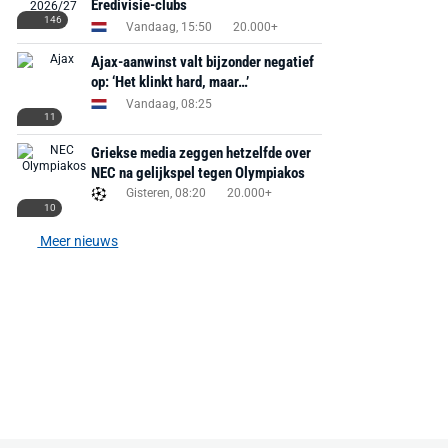
Eredivisie-clubs
146
Vandaag, 15:50
20.000+
Ajax-aanwinst valt bijzonder negatief
op: ‘Het klinkt hard, maar…’
Vandaag, 08:25
11
Griekse media zeggen hetzelfde over
NEC na gelijkspel tegen Olympiakos
Gisteren, 08:20
20.000+
10
Meer nieuws