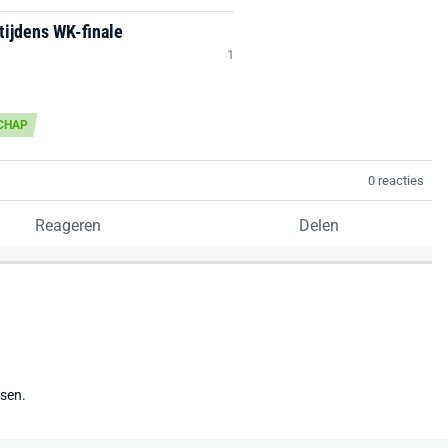
tijdens WK-finale
1
CHAP
0 reacties
Reageren
Delen
tsen.