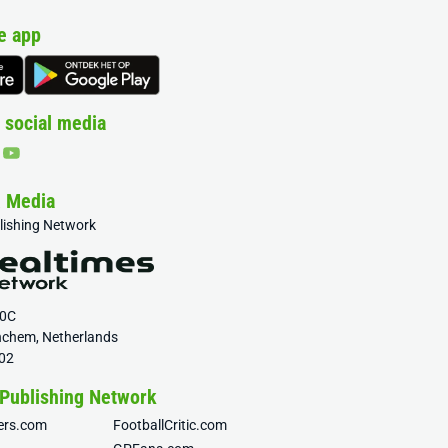
e app
 social media
& Media
blishing Network
20C
nchem, Netherlands
02
 Publishing Network
fers.com
FootballCritic.com