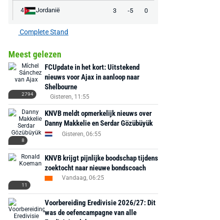
Jordanië
3
-5
0
4
€ 78,00
€ 888,00
€ 29,99
€ 130,00
€ 
Complete Stand
Bekijk deal
Bekijk deal
Bekijk deal
Meest gelezen
FCUpdate in het kort: Uitstekend
nieuws voor Ajax in aanloop naar
Shelbourne
2794
Gisteren, 11:55
KNVB meldt opmerkelijk nieuws over
Danny Makkelie en Serdar Gözübüyük
Gisteren, 06:55
8
KNVB krijgt pijnlijke boodschap tijdens
zoektocht naar nieuwe bondscoach
Vandaag, 06:25
11
Voorbereiding Eredivisie 2026/27: Dit
was de oefencampagne van alle