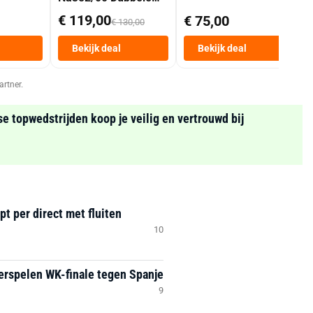
Mand 9 L Tot 6
€ 119,00
€ 75,00
€ 130,00
Personen
Heteluchtfriteuse
Bekijk deal
Bekijk deal
Zwart
artner.
se topwedstrijden koop je veilig en vertrouwd bij
t per direct met fluiten
10
erspelen WK-finale tegen Spanje
9