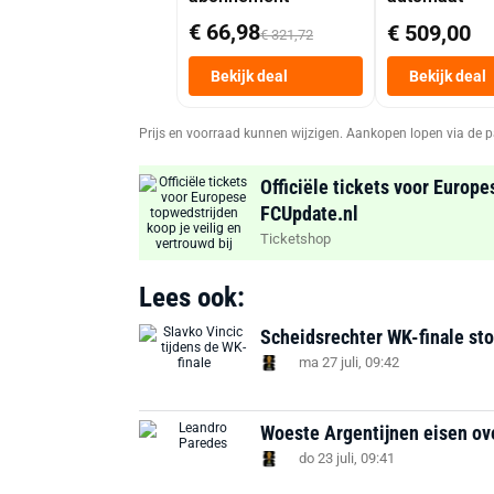
€ 66,98
€ 509,00
€ 321,72
Bekijk deal
Bekijk deal
Prijs en voorraad kunnen wijzigen. Aankopen lopen via de p
Officiële tickets voor Europe
FCUpdate.nl
Ticketshop
Lees ook:
Scheidsrechter WK-finale stop
ma 27 juli, 09:42
Woeste Argentijnen eisen ov
do 23 juli, 09:41