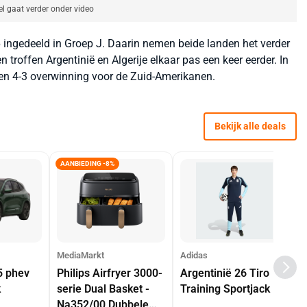
el gaat verder onder video
6 ingedeeld in Groep J. Daarin nemen beide landen het verder
n troffen Argentinië en Algerije elkaar pas een keer eerder. In
een 4-3 overwinning voor de Zuid-Amerikanen.
Bekijk alle deals
AANBIEDING -8%
MediaMarkt
Adidas
5 phev
Philips Airfryer 3000-
Argentinië 26 Tiro
k
serie Dual Basket -
Training Sportjack
Na352/00 Dubbele