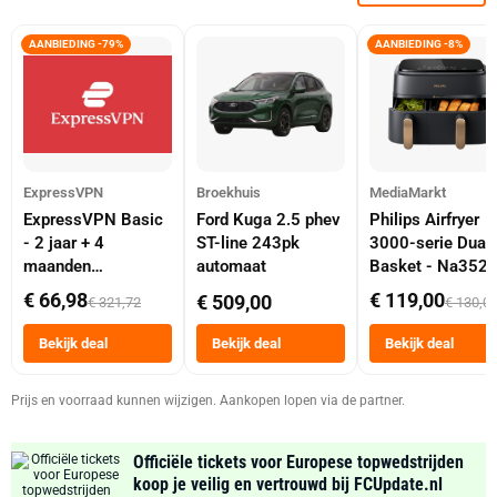
AANBIEDING -79%
AANBIEDING -8%
ExpressVPN
Broekhuis
MediaMarkt
ExpressVPN Basic
Ford Kuga 2.5 phev
Philips Airfryer
- 2 jaar + 4
ST-line 243pk
3000-serie Dual
maanden
automaat
Basket - Na352
abonnement
Dubbele Mand 9 
€ 66,98
€ 119,00
€ 509,00
€ 321,72
€ 130,0
Tot 6 Personen
Heteluchtfriteus
Bekijk deal
Bekijk deal
Bekijk deal
Zwart
Prijs en voorraad kunnen wijzigen. Aankopen lopen via de partner.
Officiële tickets voor Europese topwedstrijden
koop je veilig en vertrouwd bij FCUpdate.nl