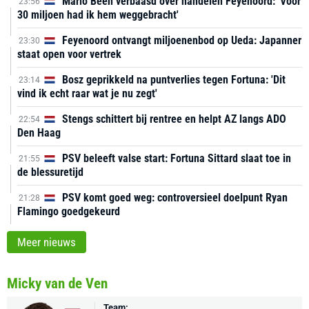
Mario Been verbaasd over handelen Feyenoord: 'Voor
23:56
30 miljoen had ik hem weggebracht'
Feyenoord ontvangt miljoenenbod op Ueda: Japanner
23:30
staat open voor vertrek
Bosz geprikkeld na puntverlies tegen Fortuna: 'Dit
23:14
vind ik echt raar wat je nu zegt'
Stengs schittert bij rentree en helpt AZ langs ADO
22:54
Den Haag
PSV beleeft valse start: Fortuna Sittard slaat toe in
21:55
de blessuretijd
PSV komt goed weg: controversieel doelpunt Ryan
21:28
Flamingo goedgekeurd
Meer nieuws
Micky van de Ven
Team: