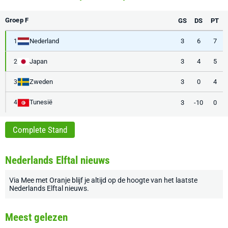
Groep F
GS
DS
PT
Nederland
3
6
7
1
Japan
3
4
5
2
Zweden
3
0
4
3
Tunesië
3
-10
0
4
Complete Stand
Nederlands Elftal nieuws
Via
Mee met Oranje
blijf je altijd op de hoogte van het laatste
Nederlands Elftal nieuws
.
Meest gelezen