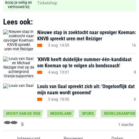
Ticketshop
Lees ook:
Nieuwe stap in zoektocht naar opvolger Koeman:
KNVB spreekt uren met Reiziger
3 aug. 14:55
16
'KNVB heeft duidelijke nummer-één-kandidaat
om Koeman op te volgen als bondscoach'
4 aug. 13:01
8
Louis van Gaal spreekt zich uit: 'Ongelooflijk dat
mijn naam wordt genoemd'
3 aug. 18:06
6
MICKY VAN DE VEN
NEDERLAND
SPURS
WERELDKAMPIOEN
8
1 reactie
Interessant
Reageren
Delen