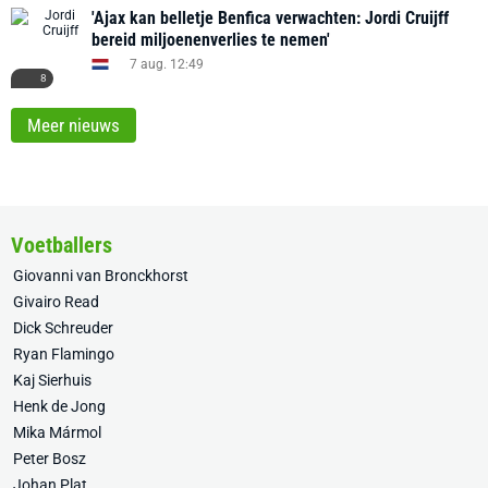
'Ajax kan belletje Benfica verwachten: Jordi Cruijff
bereid miljoenenverlies te nemen'
7 aug. 12:49
8
Meer nieuws
Voetballers
Giovanni van Bronckhorst
Givairo Read
Dick Schreuder
Ryan Flamingo
Kaj Sierhuis
Henk de Jong
Mika Mármol
Peter Bosz
Johan Plat