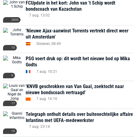
FCUpdate in het kort: John van 't Schip wordt
bondscoach van Kazachstan
7 aug. 13:02
2800
'Nieuwe Ajax-aanwinst Torrents vertrekt direct weer
uit Amsterdam'
Gisteren, 08:49
15
PSG voert druk op: dit wordt het nieuwe bod op Mika
Godts
7 aug. 10:21
9
'KNVB geschrokken van Van Gaal, zoektocht naar
nieuwe bondscoach vertraagd'
7 aug. 16:10
17
Telegraph onthult details over buitenechtelijke affaire
Infantino met UEFA-medewerkster
7 aug. 23:14
10