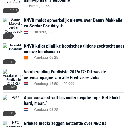
aanloop naar Shelbourne
Gisteren, 11:55
2794
KNVB meldt opmerkelijk nieuws over Danny Makkelie
en Serdar Gözübüyük
Gisteren, 06:55
8
KNVB krijgt pijnlijke boodschap tijdens zoektocht naar
nieuwe bondscoach
Vandaag, 06:25
11
Voorbereiding Eredivisie 2026/27: Dit was de
oefencampagne van alle Eredivisie-clubs
Vandaag, 15:50
20.000+
146
Ajax-aanwinst valt bijzonder negatief op: ‘Het klinkt
hard, maar…’
Vandaag, 08:25
11
Griekse media zeggen hetzelfde over NEC na