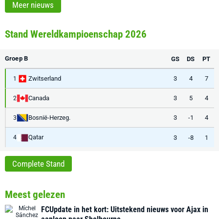
Meer nieuws
Stand Wereldkampioenschap 2026
Groep B
GS
DS
PT
Zwitserland
3
4
7
1
Canada
3
5
4
2
Bosnië-Herzeg.
3
-1
4
3
Qatar
3
-8
1
4
Complete Stand
Meest gelezen
FCUpdate in het kort: Uitstekend nieuws voor Ajax in