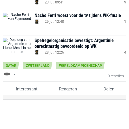
23 jul. 09:41
9
Nacho Ferri woest voor de tv tijdens WK-finale
29 jul. 12:48
1
Spelregelorganisatie bevestigt: Argentinië
onrechtmatig bevoordeeld op WK
28 jul. 12:26
4
QATAR
ZWITSERLAND
WERELDKAMPIOENSCHAP
1
0 reacties
Interessant
Reageren
Delen