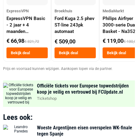
ExpressVPN
Broekhuis
MediaMarkt
ExpressVPN Basic
Ford Kuga 2.5 phev
Philips Airfryer
- 2 jaar + 4
ST-line 243pk
3000-serie Dual
maanden
automaat
Basket - Na352
abonnement
Dubbele Mand 9 
€ 66,98
€ 119,00
€ 509,00
€ 321,72
€ 130,0
Tot 6 Personen
Heteluchtfriteus
Bekijk deal
Bekijk deal
Bekijk deal
Zwart
Prijs en voorraad kunnen wijzigen. Aankopen lopen via de partner.
Officiële tickets voor Europese topwedstrijden
koop je veilig en vertrouwd bij FCUpdate.nl
Ticketshop
Lees ook:
Woeste Argentijnen eisen overspelen WK-finale
tegen Spanje