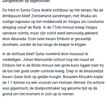
aangewezen op tegenstoten.
De hitte in Santa Clara drukte zichtbaar op het tempo. Na de
drinkpauze bleef Zwitserland aandringen, met Xhaka als
rustige regisseur op het middenveld en Vargas als constante
dreiging vanaf de flank. In de 77ste minuut kreeg Vargas
opnieuw ruimte, maar zijn schot werd eenvoudig gekeerd
door Abunada. Even later kwam Embolo er gevaarlijk
doorheen, zonder de bal langs de keeper te krijgen.
In de slotfase bleef Qatar overeind door massaal te
verdedigen. Johan Manzambi schoot nog net naast en
Embolo liet in de 86ste minuut een grote kans liggen toen hij
de bal niet goed onder controle kreeg. Diep in de blessuretijd
kwam Qatar tóch op gelijke hoogte: Boualem Khoukhi kopte
de 1-1 binnen na een voorzet van Homam Ahmed. De euforie
was gigantisch; de doelpuntmaker lag geruime tijd op de
grond om het moment in zich op te nemen.