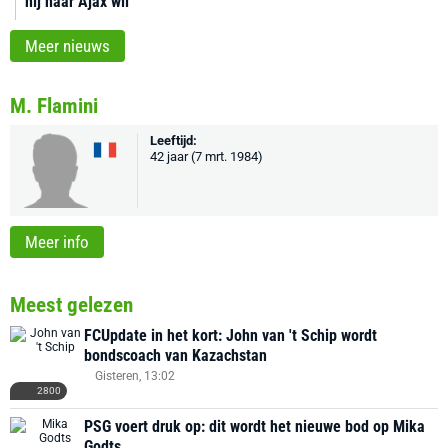
hij naar Ajax wil’
Meer nieuws
M. Flamini
Leeftijd:
42 jaar (7 mrt. 1984)
Meer info
Meest gelezen
FCUpdate in het kort: John van 't Schip wordt
bondscoach van Kazachstan
Gisteren, 13:02
2800
PSG voert druk op: dit wordt het nieuwe bod op Mika
Godts