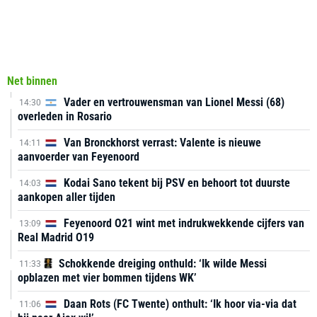
Net binnen
Vader en vertrouwensman van Lionel Messi (68)
14:30
overleden in Rosario
Van Bronckhorst verrast: Valente is nieuwe
14:11
aanvoerder van Feyenoord
Kodai Sano tekent bij PSV en behoort tot duurste
14:03
aankopen aller tijden
Feyenoord O21 wint met indrukwekkende cijfers van
13:09
Real Madrid O19
Schokkende dreiging onthuld: ‘Ik wilde Messi
11:33
opblazen met vier bommen tijdens WK’
Daan Rots (FC Twente) onthult: ‘Ik hoor via-via dat
11:06