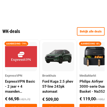
WK-deals
Bekijk alle deals
AANBIEDING -79%
AANBIEDING -8%
ExpressVPN
Broekhuis
MediaMarkt
ExpressVPN Basic
Ford Kuga 2.5 phev
Philips Airfryer
- 2 jaar + 4
ST-line 243pk
3000-serie Dual
maanden
automaat
Basket - Na352
abonnement
Dubbele Mand 9 
€ 66,98
€ 119,00
€ 509,00
€ 321,72
€ 130,0
Tot 6 Personen
Heteluchtfriteus