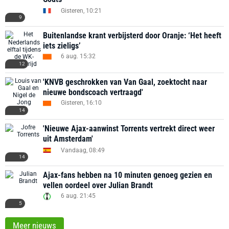
Gisteren, 10:21
9
Buitenlandse krant verbijsterd door Oranje: ‘Het heeft
iets zieligs’
6 aug. 15:32
12
'KNVB geschrokken van Van Gaal, zoektocht naar
nieuwe bondscoach vertraagd'
Gisteren, 16:10
14
'Nieuwe Ajax-aanwinst Torrents vertrekt direct weer
uit Amsterdam'
Vandaag, 08:49
14
Ajax-fans hebben na 10 minuten genoeg gezien en
vellen oordeel over Julian Brandt
6 aug. 21:45
5
Meer nieuws