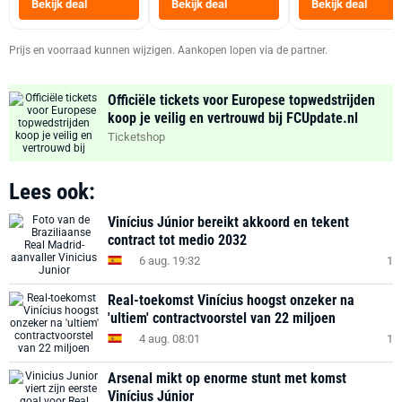
Bekijk deal
Bekijk deal
Bekijk deal
Zwart
Prijs en voorraad kunnen wijzigen. Aankopen lopen via de partner.
Officiële tickets voor Europese topwedstrijden
koop je veilig en vertrouwd bij FCUpdate.nl
Ticketshop
Lees ook:
Vinícius Júnior bereikt akkoord en tekent
contract tot medio 2032
6 aug. 19:32
1
Real-toekomst Vinícius hoogst onzeker na
'ultiem' contractvoorstel van 22 miljoen
4 aug. 08:01
1
Arsenal mikt op enorme stunt met komst
Vinícius Júnior