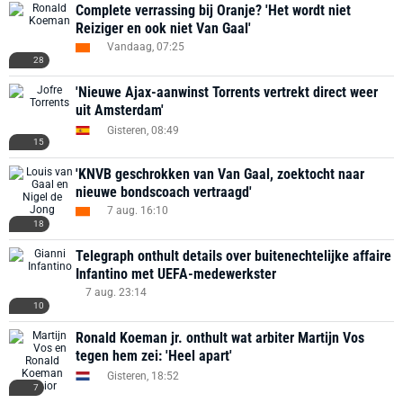
Complete verrassing bij Oranje? 'Het wordt niet
Reiziger en ook niet Van Gaal'
Vandaag, 07:25
28
'Nieuwe Ajax-aanwinst Torrents vertrekt direct weer
uit Amsterdam'
Gisteren, 08:49
15
'KNVB geschrokken van Van Gaal, zoektocht naar
nieuwe bondscoach vertraagd'
7 aug. 16:10
18
Telegraph onthult details over buitenechtelijke affaire
Infantino met UEFA-medewerkster
7 aug. 23:14
10
Ronald Koeman jr. onthult wat arbiter Martijn Vos
tegen hem zei: 'Heel apart'
Gisteren, 18:52
7