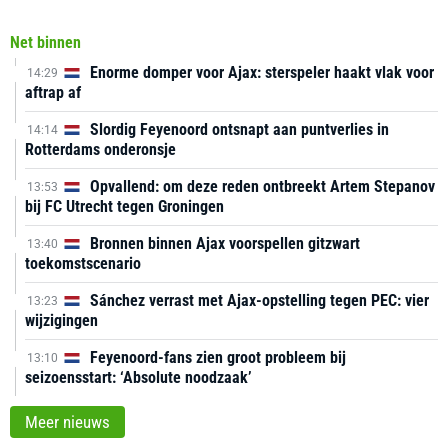
Net binnen
Enorme domper voor Ajax: sterspeler haakt vlak voor
14:29
aftrap af
Slordig Feyenoord ontsnapt aan puntverlies in
14:14
Rotterdams onderonsje
Opvallend: om deze reden ontbreekt Artem Stepanov
13:53
bij FC Utrecht tegen Groningen
Bronnen binnen Ajax voorspellen gitzwart
13:40
toekomstscenario
Sánchez verrast met Ajax-opstelling tegen PEC: vier
13:23
wijzigingen
Feyenoord-fans zien groot probleem bij
13:10
seizoensstart: ‘Absolute noodzaak’
Meer nieuws