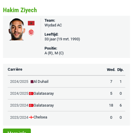
Hakim Ziyech
Team:
Wydad AC
Leeftijd:
33 jaar (19 mrt. 1993)
Positie:
A (R), M (C)
Carrière
Wed.
Dlp.
Al Duhail
2024/2025
7
1
Galatasaray
2024/2025
5
0
Galatasaray
2023/2024
18
6
Chelsea
2023/2024
0
0