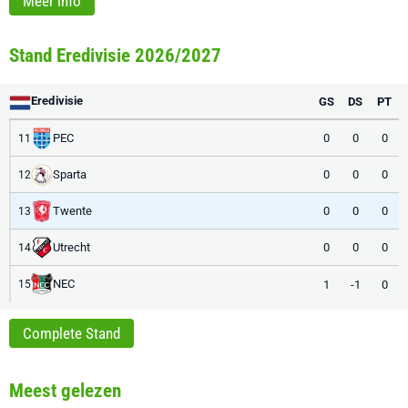
Meer info
Stand Eredivisie 2026/2027
Eredivisie
GS
DS
PT
PEC
0
0
0
11
Sparta
0
0
0
12
Twente
0
0
0
13
Utrecht
0
0
0
14
NEC
1
-1
0
15
Complete Stand
Meest gelezen