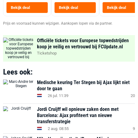
Heteluchtfriteus
Bekijk deal
Bekijk deal
Bekijk deal
Zwart
Prijs en voorraad kunnen wijzigen. Aankopen lopen via de partner.
Officiële tickets voor Europese topwedstrijden
koop je veilig en vertrouwd bij FCUpdate.nl
Ticketshop
Lees ook:
Medische keuring Ter Stegen bij Ajax lijkt niet
door te gaan
26 jul. 11:39
20
Jordi Cruijff wil opnieuw zaken doen met
Barcelona: Ajax profiteert van nieuwe
transferstrategie
2 aug. 08:55
9