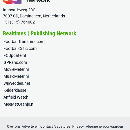
Innovatieweg 20C
7007 CD, Doetinchem, Netherlands
+31(315)-764002
Realtimes | Publishing Network
FootballTransfers.com
FootballCritic.com
FCUpdate.nl
GPFans.com
MovieMeter.nl
MusicMeter.nl
WijWedden.net
Kelderklasse
Anfield Watch
MeeMetOranje.nl
Over ons
Adverteren
Contact
Vacatures
Privacy
Algemene voorwaarden