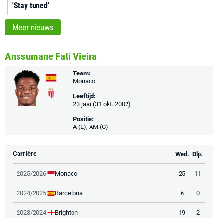
'Stay tuned'
Meer nieuws
Anssumane Fati Vieira
Team:
Monaco
Leeftijd:
23 jaar (31 okt. 2002)
Positie:
A (L), AM (C)
Carrière
Wed.
Dlp.
Monaco
2025/2026
25
11
Barcelona
2024/2025
6
0
Brighton
2023/2024
19
2