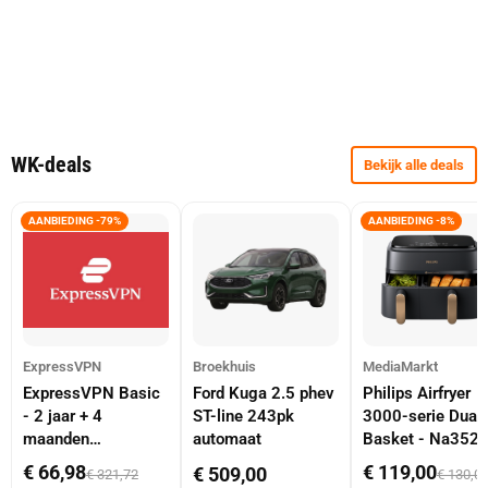
WK-deals
Bekijk alle deals
AANBIEDING -79%
AANBIEDING -8%
ExpressVPN
Broekhuis
MediaMarkt
ExpressVPN Basic
Ford Kuga 2.5 phev
Philips Airfryer
- 2 jaar + 4
ST-line 243pk
3000-serie Dual
maanden
automaat
Basket - Na352
abonnement
Dubbele Mand 9 
€ 66,98
€ 119,00
€ 509,00
€ 321,72
€ 130,0
Tot 6 Personen