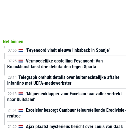
Net binnen
'Feyenoord vindt nieuwe linksback in Spanje'
07:55
Vermoedelijke opstelling Feyenoord: Van
07:25
Bronckhorst kiest drie debutanten tegen Sparta
Telegraph onthult details over buitenechtelijke affaire
23:14
Infantino met UEFA-medewerkster
'Miljoenenklapper voor Excelsior: aanvaller vertrekt
22:13
naar Duitsland'
Excelsior bezorgt Cambuur teleurstellende Eredivisie-
21:51
rentree
Ajax plaatst mysterieus bericht over Louis van Gaal:
21:29