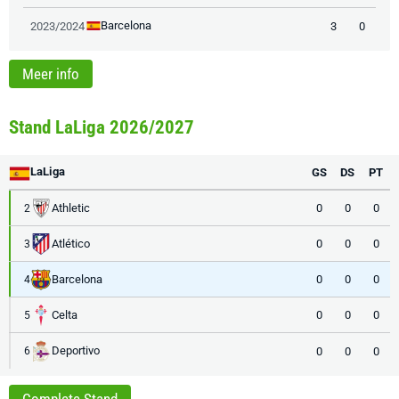
Barcelona
2023/2024
3
0
Meer info
Stand LaLiga 2026/2027
LaLiga
GS
DS
PT
Athletic
0
0
0
2
Atlético
0
0
0
3
Barcelona
0
0
0
4
Celta
0
0
0
5
Deportivo
0
0
0
6