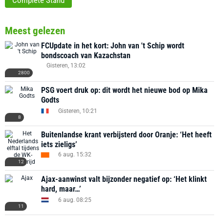
Complete Stand
Meest gelezen
FCUpdate in het kort: John van 't Schip wordt
bondscoach van Kazachstan
Gisteren, 13:02
2800
PSG voert druk op: dit wordt het nieuwe bod op Mika
Godts
Gisteren, 10:21
8
Buitenlandse krant verbijsterd door Oranje: ‘Het heeft
iets zieligs’
6 aug. 15:32
12
Ajax-aanwinst valt bijzonder negatief op: ‘Het klinkt
hard, maar…’
6 aug. 08:25
11