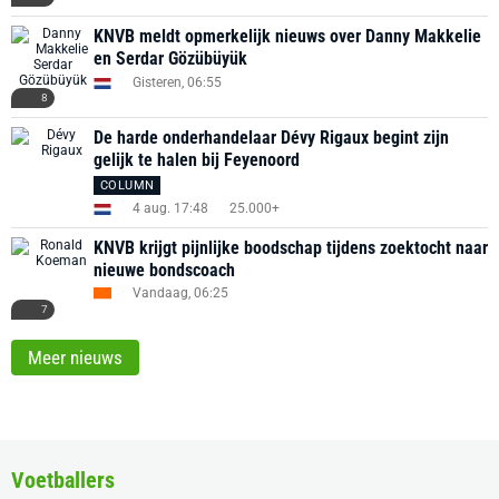
KNVB meldt opmerkelijk nieuws over Danny Makkelie
en Serdar Gözübüyük
Gisteren, 06:55
8
De harde onderhandelaar Dévy Rigaux begint zijn
gelijk te halen bij Feyenoord
COLUMN
4 aug. 17:48
25.000+
KNVB krijgt pijnlijke boodschap tijdens zoektocht naar
nieuwe bondscoach
Vandaag, 06:25
7
Meer nieuws
Voetballers