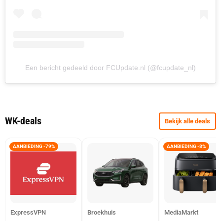
Een bericht gedeeld door FCUpdate.nl (@fcupdate_nl)
WK-deals
Bekijk alle deals
AANBIEDING -79%
AANBIEDING -8%
ExpressVPN
Broekhuis
MediaMarkt