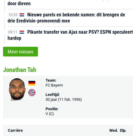
door dieven
Nieuwe parels en bekende namen: dit brengen de
10:20
drie Eredivisie-promovendi mee
Pikante transfer van Ajax naar PSV? ESPN speculeert
09:11
hardop
Meer nieuws
Jonathan Tah
Team:
FC Bayern
Leeftijd:
30 jaar (11 feb. 1996)
Positie:
V (C)
Carrière
Wed.
Dlp.