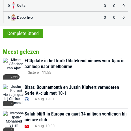
Celta
0
0
0
5
Deportivo
0
0
0
6
Complete Stand
Meest gelezen
FCUpdate in het kort: Uitstekend nieuws voor Ajax in
aanloop naar Shelbourne
Gisteren, 11:55
2794
Bizar: Bournemouth en Justin Kluivert vernederen
Serie A-club met 10-1
4 aug. 19:01
4
Salah blijft in Europa en gaat 34 miljoen verdienen bij
nieuwe club
4 aug. 19:30
5