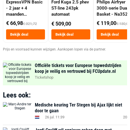
ExpressVPN Basic
Ford Kuga 2.5 phev
Philips Airfryer
- 2 jaar + 4
ST-line 243pk
3000-serie Dual
maanden
automaat
Basket - Na352
abonnement
Dubbele Mand 9 
€ 66,98
€ 119,00
€ 509,00
€ 321,72
€ 130,0
Tot 6 Personen
Heteluchtfriteus
Bekijk deal
Bekijk deal
Bekijk deal
Zwart
Prijs en voorraad kunnen wijzigen. Aankopen lopen via de partner.
Officiële tickets voor Europese topwedstrijden
koop je veilig en vertrouwd bij FCUpdate.nl
Ticketshop
Lees ook:
Medische keuring Ter Stegen bij Ajax lijkt niet
door te gaan
26 jul. 11:39
20