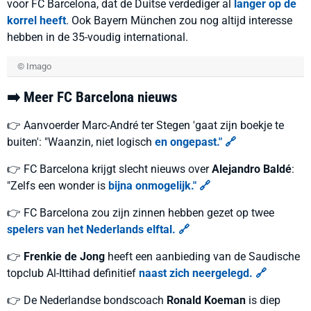
voor FC Barcelona, dat de Duitse verdediger al
langer op de
korrel heeft
. Ook Bayern München zou nog altijd interesse
hebben in de 35-voudig international.
© Imago
➡️ Meer FC Barcelona nieuws
👉 Aanvoerder Marc-André ter Stegen 'gaat zijn boekje te
buiten': "Waanzin, niet logisch
en ongepast." 🔗
👉 FC Barcelona krijgt slecht nieuws over
Alejandro Baldé
:
"Zelfs een wonder is
bijna onmogelijk." 🔗
👉 FC Barcelona zou zijn zinnen hebben gezet op twee
spelers van het Nederlands elftal. 🔗
👉
Frenkie de Jong
heeft een aanbieding van de Saudische
topclub Al-Ittihad definitief
naast zich neergelegd. 🔗
👉 De Nederlandse bondscoach
Ronald Koeman
is diep