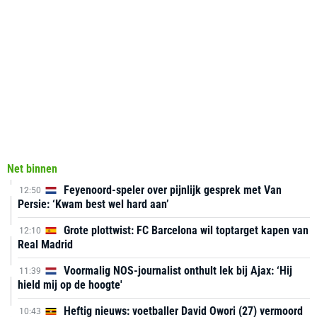
Net binnen
Feyenoord-speler over pijnlijk gesprek met Van
12:50
Persie: ‘Kwam best wel hard aan’
Grote plottwist: FC Barcelona wil toptarget kapen van
12:10
Real Madrid
Voormalig NOS-journalist onthult lek bij Ajax: ‘Hij
11:39
hield mij op de hoogte'
Heftig nieuws: voetballer David Owori (27) vermoord
10:43