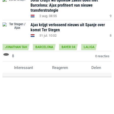
Jordi Cruijff wil opnieuw zaken doen met
Barcelona: Ajax profiteert van nieuwe
transferstrategie
2 aug. 08:55
9
Ajax krijgt verlossend nieuws uit Spanje over
komst Ter Stegen
31 jul. 10:02
8
JONATHAN TAH
BARCELONA
BAYER 04
LALIGA
8
0 reacties
Interessant
Reageren
Delen